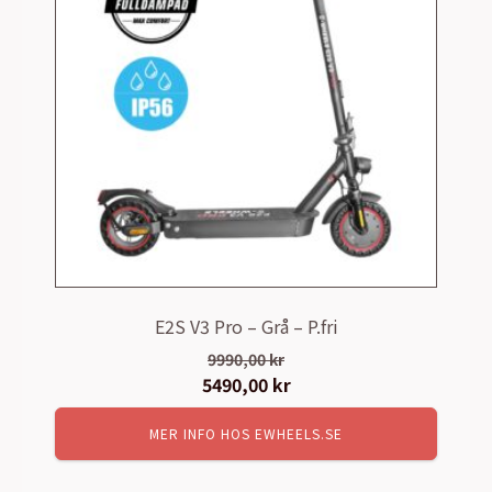
E2S V3 Pro – Grå – P.fri
9990,00
kr
Det
5490,00
kr
Det
ursprungliga
nuvarande
MER INFO HOS EWHEELS.SE
priset
priset
var:
är: