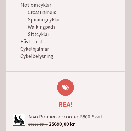
Motionscyklar
Crosstrainers
Spinningcyklar
Walkingpads
Sittcyklar
Bäst i test
Cykelhjälmar
Cykelbelysning
REA!
Arvo Promenadscooter P800 Svart
Det
25690,00
kr
Det
37990,00
kr