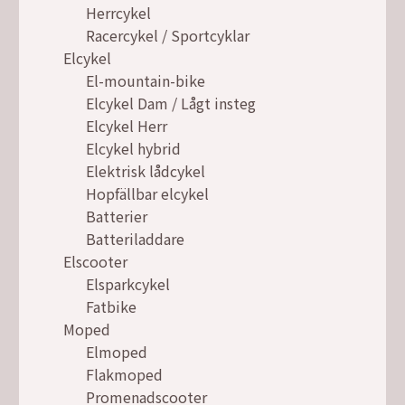
Herrcykel
Racercykel / Sportcyklar
Elcykel
El-mountain-bike
Elcykel Dam / Lågt insteg
Elcykel Herr
Elcykel hybrid
Elektrisk lådcykel
Hopfällbar elcykel
Batterier
Batteriladdare
Elscooter
Elsparkcykel
Fatbike
Moped
Elmoped
Flakmoped
Promenadscooter