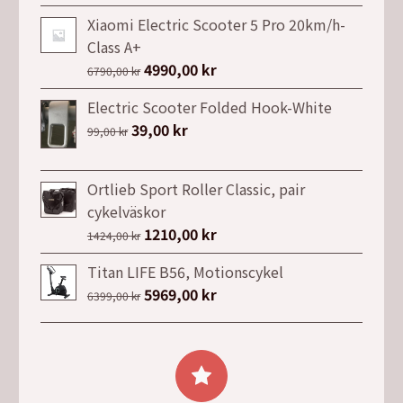
ursprungliga
nuvarande
priset
priset
Xiaomi Electric Scooter 5 Pro 20km/h-
var:
är:
Class A+
37990,00 kr.
25690,00 kr.
Det
4990,00
kr
Det
6790,00
kr
ursprungliga
nuvarande
Electric Scooter Folded Hook-White
priset
priset
Det
39,00
kr
Det
99,00
kr
var:
är:
ursprungliga
nuvarande
6790,00 kr.
4990,00 kr.
priset
priset
Ortlieb Sport Roller Classic, pair
var:
är:
cykelväskor
99,00 kr.
39,00 kr.
Det
1210,00
kr
Det
1424,00
kr
ursprungliga
nuvarande
Titan LIFE B56, Motionscykel
priset
priset
Det
5969,00
kr
Det
6399,00
kr
var:
är:
ursprungliga
nuvarande
1424,00 kr.
1210,00 kr.
priset
priset
var:
är:
6399,00 kr.
5969,00 kr.