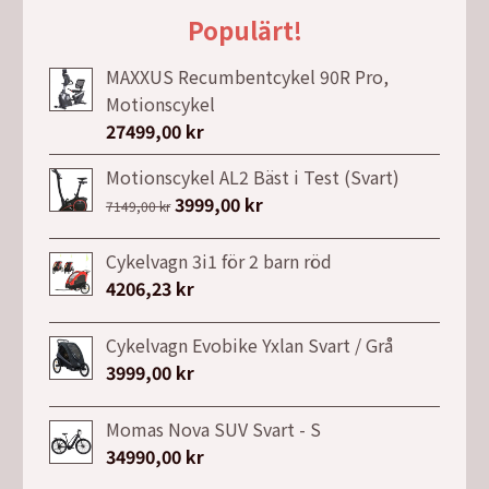
Populärt!
MAXXUS Recumbentcykel 90R Pro,
Motionscykel
27499,00
kr
Motionscykel AL2 Bäst i Test (Svart)
Det
3999,00
kr
Det
7149,00
kr
ursprungliga
nuvarande
priset
priset
Cykelvagn 3i1 för 2 barn röd
var:
är:
4206,23
kr
7149,00 kr.
3999,00 kr.
Cykelvagn Evobike Yxlan Svart / Grå
3999,00
kr
Momas Nova SUV Svart - S
34990,00
kr