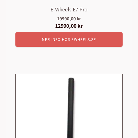
E-Wheels E7 Pro
19990,00
kr
Det
12990,00
kr
Det
ursprungliga
nuvarande
MER INFO HOS EWHEELS.SE
priset
priset
var:
är:
19990,00 kr.
12990,00 kr.