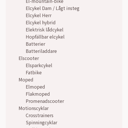
El-mountain-bike
Elcykel Dam / Lågt insteg
Elcykel Herr
Elcykel hybrid
Elektrisk lådcykel
Hopfällbar elcykel
Batterier
Batteriladdare
Elscooter
Elsparkcykel
Fatbike
Moped
Elmoped
Flakmoped
Promenadscooter
Motionscyklar
Crosstrainers
Spinningcyklar