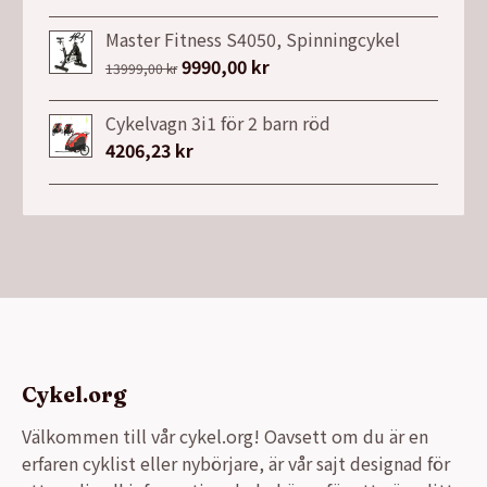
26900,00 kr.
21990,00 kr.
Master Fitness S4050, Spinningcykel
Det
9990,00
kr
Det
13999,00
kr
ursprungliga
nuvarande
priset
priset
Cykelvagn 3i1 för 2 barn röd
var:
är:
4206,23
kr
13999,00 kr.
9990,00 kr.
Cykel.org
Välkommen till vår cykel.org! Oavsett om du är en
erfaren cyklist eller nybörjare, är vår sajt designad för