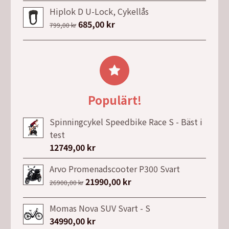
priset
priset
Hiplok D U-Lock, Cykellås
var:
är:
Det
685,00
kr
Det
799,00
kr
6999,00 kr.
4990,00 kr.
ursprungliga
nuvarande
priset
priset
var:
är:
799,00 kr.
685,00 kr.
Populärt!
Spinningcykel Speedbike Race S - Bäst i
test
12749,00
kr
Arvo Promenadscooter P300 Svart
Det
21990,00
kr
Det
26900,00
kr
ursprungliga
nuvarande
priset
priset
Momas Nova SUV Svart - S
var:
är:
34990,00
kr