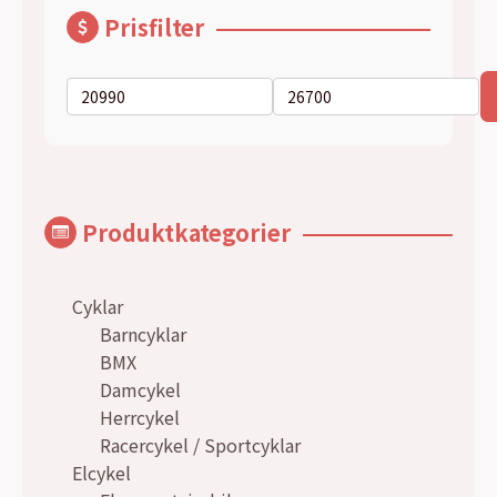
Prisfilter
Min
Max
pris
pris
Produktkategorier
Cyklar
Barncyklar
BMX
Damcykel
Herrcykel
Racercykel / Sportcyklar
Elcykel