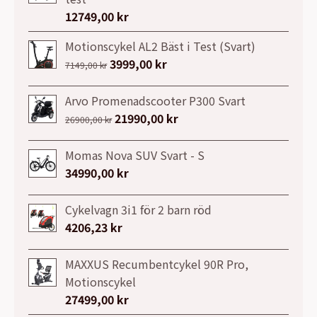
13999,00 kr.
9990,00 kr.
12749,00
kr
Motionscykel AL2 Bäst i Test (Svart)
Det
3999,00
kr
Det
7149,00
kr
ursprungliga
nuvarande
priset
priset
Arvo Promenadscooter P300 Svart
var:
är:
Det
21990,00
kr
Det
26900,00
kr
7149,00 kr.
3999,00 kr.
ursprungliga
nuvarande
priset
priset
Momas Nova SUV Svart - S
var:
är:
34990,00
kr
26900,00 kr.
21990,00 kr.
Cykelvagn 3i1 för 2 barn röd
4206,23
kr
MAXXUS Recumbentcykel 90R Pro,
Motionscykel
27499,00
kr