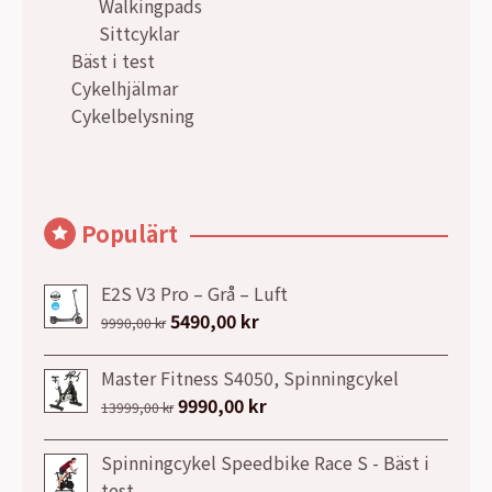
Walkingpads
Sittcyklar
Bäst i test
Cykelhjälmar
Cykelbelysning
Populärt
E2S V3 Pro – Grå – Luft
Det
5490,00
kr
Det
9990,00
kr
ursprungliga
nuvarande
priset
priset
Master Fitness S4050, Spinningcykel
var:
är:
Det
9990,00
kr
Det
13999,00
kr
9990,00 kr.
5490,00 kr.
ursprungliga
nuvarande
priset
priset
Spinningcykel Speedbike Race S - Bäst i
var:
är:
test