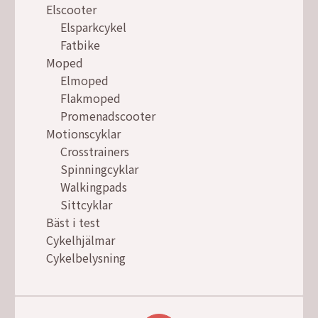
Elscooter
Elsparkcykel
Fatbike
Moped
Elmoped
Flakmoped
Promenadscooter
Motionscyklar
Crosstrainers
Spinningcyklar
Walkingpads
Sittcyklar
Bäst i test
Cykelhjälmar
Cykelbelysning