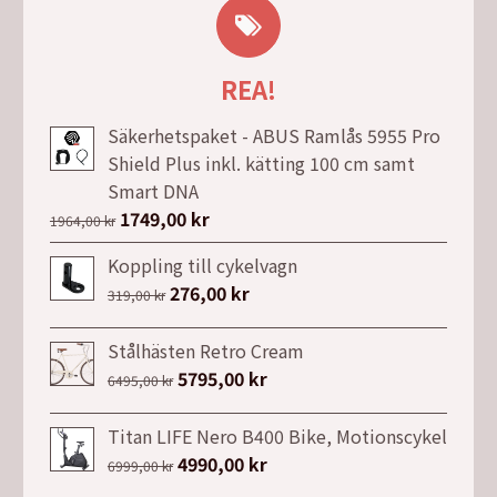
REA!
Säkerhetspaket - ABUS Ramlås 5955 Pro
Shield Plus inkl. kätting 100 cm samt
Smart DNA
Det
1749,00
kr
Det
1964,00
kr
ursprungliga
nuvarande
Koppling till cykelvagn
priset
priset
Det
276,00
kr
Det
319,00
kr
var:
är:
ursprungliga
nuvarande
1964,00 kr.
1749,00 kr.
priset
priset
Stålhästen Retro Cream
var:
är:
Det
5795,00
kr
Det
6495,00
kr
319,00 kr.
276,00 kr.
ursprungliga
nuvarande
priset
priset
Titan LIFE Nero B400 Bike, Motionscykel
var:
är:
Det
4990,00
kr
Det
6999,00
kr
6495,00 kr.
5795,00 kr.
ursprungliga
nuvarande