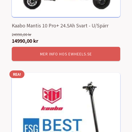
Kaabo Mantis 10 Pro+ 24.5Ah Svart - U/Spärr
24990,00
kr
Det
14990,00
kr
Det
ursprungliga
nuvarande
MER INFO HOS EWHEELS.SE
priset
priset
var:
är:
24990,00 kr.
14990,00 kr.
REA!