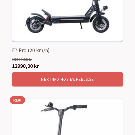
E7 Pro (20 km/h)
19990,00
kr
Det
12990,00
kr
Det
ursprungliga
nuvarande
MER INFO HOS EWHEELS.SE
priset
priset
var:
är:
19990,00 kr.
12990,00 kr.
REA!