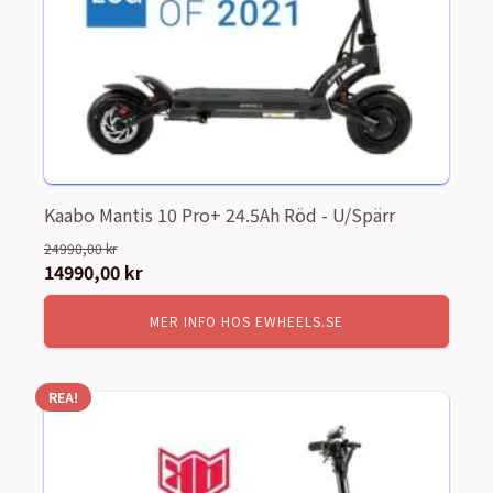
Kaabo Mantis 10 Pro+ 24.5Ah Röd - U/Spärr
24990,00
kr
Det
14990,00
kr
Det
ursprungliga
nuvarande
MER INFO HOS EWHEELS.SE
priset
priset
var:
är:
24990,00 kr.
14990,00 kr.
REA!