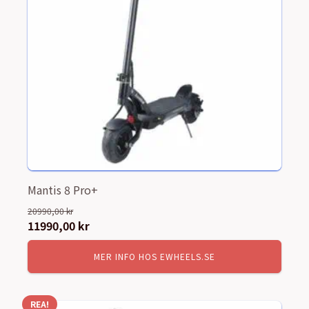
Mantis 8 Pro+
20990,00
kr
Det
11990,00
kr
Det
ursprungliga
nuvarande
MER INFO HOS EWHEELS.SE
priset
priset
var:
är:
20990,00 kr.
11990,00 kr.
REA!