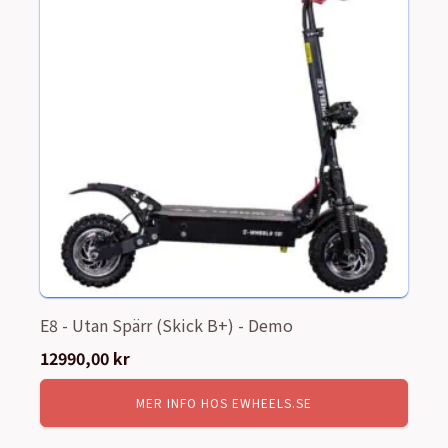
E8 - Utan Spärr (Skick B+) - Demo
12990,00
kr
MER INFO HOS EWHEELS.SE