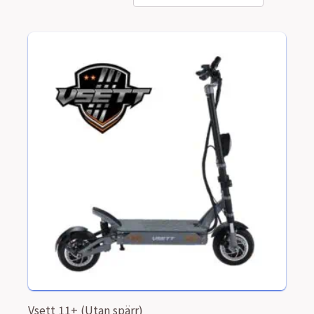
efter
pris:
högt
till
lågt
Vsett 11+ (Utan spärr)