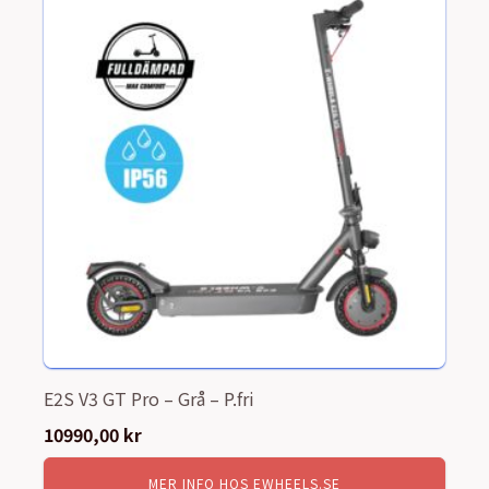
E2S V3 GT Pro – Grå – P.fri
10990,00
kr
MER INFO HOS EWHEELS.SE