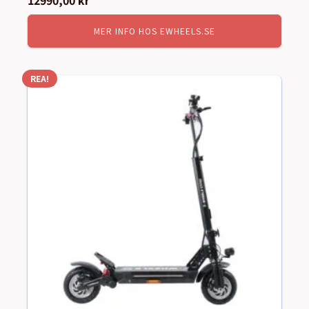
12990,00
kr
MER INFO HOS EWHEELS.SE
REA!