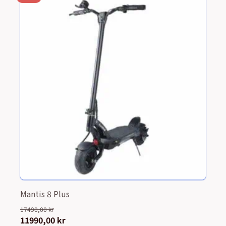
Mantis 8 Plus
17490,00
kr
Det
11990,00
kr
Det