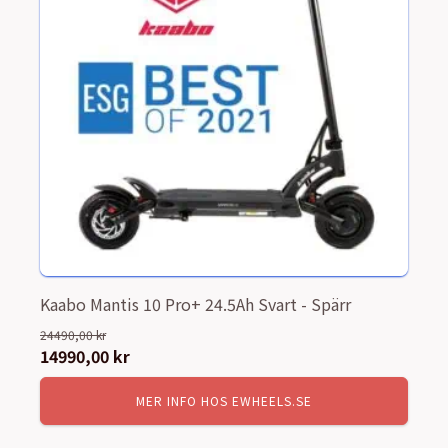
Kaabo Mantis 10 Pro+ 24.5Ah Svart - Spärr
24490,00
kr
Det
14990,00
kr
Det
ursprungliga
nuvarande
MER INFO HOS EWHEELS.SE
priset
priset
var:
är: