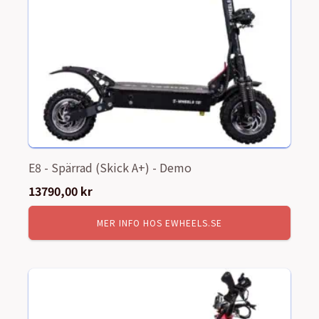
E8 - Spärrad (Skick A+) - Demo
13790,00
kr
MER INFO HOS EWHEELS.SE