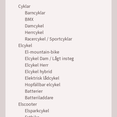
Cyklar
Barncyklar
BMX
Damcykel
Herrcykel
Racercykel / Sportcyklar
Elcykel
El-mountain-bike
Elcykel Dam / Lågt insteg
Elcykel Herr
Elcykel hybrid
Elektrisk lådcykel
Hopfällbar elcykel
Batterier
Batteriladdare
Elscooter
Elsparkcykel
Fatbike