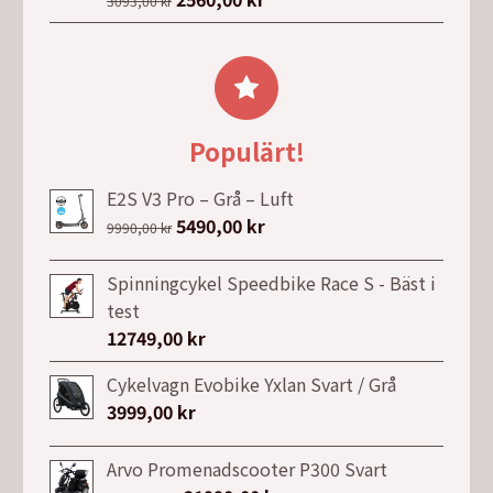
3093,00
kr
ursprungliga
nuvarande
priset
priset
var:
är:
3093,00 kr.
2560,00 kr.
Populärt!
E2S V3 Pro – Grå – Luft
Det
5490,00
kr
Det
9990,00
kr
ursprungliga
nuvarande
priset
priset
Spinningcykel Speedbike Race S - Bäst i
var:
är:
test
9990,00 kr.
5490,00 kr.
12749,00
kr
Cykelvagn Evobike Yxlan Svart / Grå
3999,00
kr
Arvo Promenadscooter P300 Svart