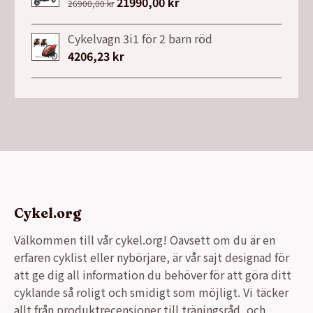
Det
21990,00
kr
Det
26900,00
kr
ursprungliga
nuvarande
priset
priset
Cykelvagn 3i1 för 2 barn röd
var:
är:
4206,23
kr
26900,00 kr.
21990,00 kr.
Cykel.org
Välkommen till vår cykel.org! Oavsett om du är en
erfaren cyklist eller nybörjare, är vår sajt designad för
att ge dig all information du behöver för att göra ditt
cyklande så roligt och smidigt som möjligt. Vi täcker
allt från produktrecensioner till träningsråd, och