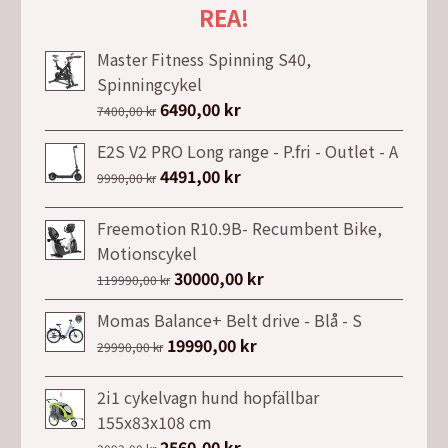
REA!
Master Fitness Spinning S40,
Spinningcykel
Det
6490,00
kr
Det
7400,00
kr
ursprungliga
nuvarande
E2S V2 PRO Long range - P.fri - Outlet - A
priset
priset
Det
4491,00
kr
Det
9990,00
kr
var:
är:
ursprungliga
nuvarande
7400,00 kr.
6490,00 kr.
priset
priset
Freemotion R10.9B- Recumbent Bike,
var:
är:
Motionscykel
9990,00 kr.
4491,00 kr.
Det
30000,00
kr
Det
119990,00
kr
ursprungliga
nuvarande
Momas Balance+ Belt drive - Blå - S
priset
priset
Det
19990,00
kr
Det
29990,00
kr
var:
är:
ursprungliga
nuvarande
119990,00 kr.
30000,00 kr.
priset
priset
2i1 cykelvagn hund hopfällbar
var:
är:
155x83x108 cm
29990,00 kr.
19990,00 kr.
Det
2560,00
kr
Det