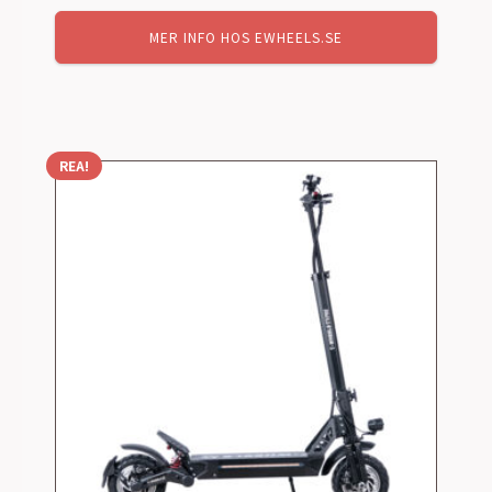
MER INFO HOS EWHEELS.SE
REA!