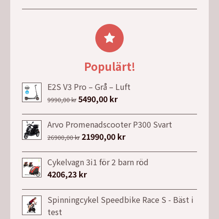
ursprungliga
nuvarande
29990,00 kr.
25990,00 kr.
priset
priset
var:
är:
4999,00 kr.
3999,00 kr.
Populärt!
E2S V3 Pro – Grå – Luft
Det
5490,00
kr
Det
9990,00
kr
ursprungliga
nuvarande
priset
priset
Arvo Promenadscooter P300 Svart
var:
är:
Det
21990,00
kr
Det
26900,00
kr
9990,00 kr.
5490,00 kr.
ursprungliga
nuvarande
priset
priset
Cykelvagn 3i1 för 2 barn röd
var:
är:
4206,23
kr
26900,00 kr.
21990,00 kr.
Spinningcykel Speedbike Race S - Bäst i
test