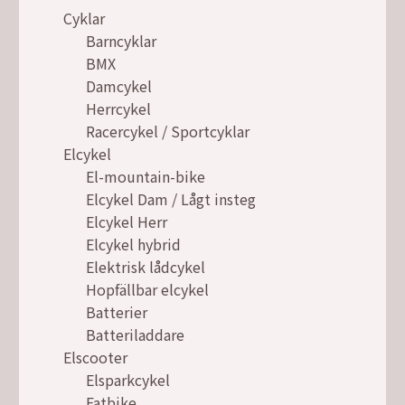
Cyklar
Barncyklar
BMX
Damcykel
Herrcykel
Racercykel / Sportcyklar
Elcykel
El-mountain-bike
Elcykel Dam / Lågt insteg
Elcykel Herr
Elcykel hybrid
Elektrisk lådcykel
Hopfällbar elcykel
Batterier
Batteriladdare
Elscooter
Elsparkcykel
Fatbike