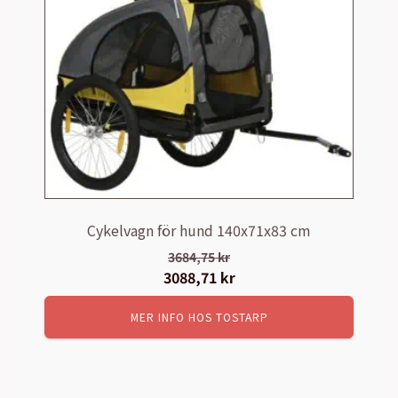
Cykelvagn för hund 140x71x83 cm
3684,75
kr
Det
3088,71
kr
Det
ursprungliga
nuvarande
MER INFO HOS TOSTARP
priset
priset
var:
är:
3684,75 kr.
3088,71 kr.