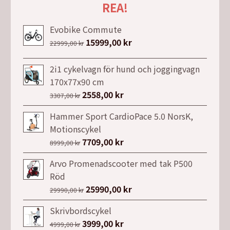
REA!
Evobike Commute
Det
15999,00
kr
Det
22999,00
kr
ursprungliga
nuvarande
priset
priset
2i1 cykelvagn för hund och joggingvagn
var:
är:
170x77x90 cm
22999,00 kr.
15999,00 kr.
Det
2558,00
kr
Det
3307,00
kr
ursprungliga
nuvarande
Hammer Sport CardioPace 5.0 NorsK,
priset
priset
Motionscykel
var:
är:
Det
7709,00
kr
Det
8999,00
kr
3307,00 kr.
2558,00 kr.
ursprungliga
nuvarande
Arvo Promenadscooter med tak P500
priset
priset
Röd
var:
är:
Det
25990,00
kr
Det
29990,00
kr
8999,00 kr.
7709,00 kr.
ursprungliga
nuvarande
Skrivbordscykel
priset
priset
Det
3999,00
kr
Det
4999,00
kr
var:
är: