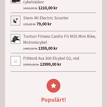
var:
är:
cykelväskor
26999,00 kr.
24999,00 kr.
Det
1210,00
kr
Det
1424,00
kr
ursprungliga
nuvarande
Stem-Mi Electric Scooter
priset
priset
Det
79,00
kr
Det
129,00
kr
var:
är:
ursprungliga
nuvarande
1424,00 kr.
1210,00 kr.
priset
priset
Tunturi Fitness Cardio Fit M35 Mini Bike,
var:
är:
Motionscykel
129,00 kr.
79,00 kr.
Det
1359,00
kr
Det
1449,00
kr
ursprungliga
nuvarande
FitNord Ava 300 Elcykel G2, röd
priset
priset
Det
12999,00
kr
Det
19999,00
kr
var:
är:
ursprungliga
nuvarande
1449,00 kr.
1359,00 kr.
priset
priset
var:
är:
19999,00 kr.
12999,00 kr.
Populärt!