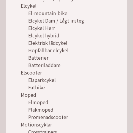
Elcykel
El-mountain-bike
Elcykel Dam / Lågt insteg
Elcykel Herr
Elcykel hybrid
Elektrisk lådcykel
Hopfällbar elcykel
Batterier
Batteriladdare
Elscooter
Elsparkcykel
Fatbike
Moped
Elmoped
Flakmoped
Promenadscooter
Motionscyklar
Crosstrainers