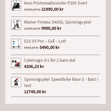
Arvo Promenadscooter P300 Svart
Det
21990,00
kr
Det
26900,00
kr
ursprungliga
nuvarande
priset
priset
Master Fitness S4050, Spinningcykel
var:
är:
Det
9990,00
kr
Det
13999,00
kr
26900,00 kr.
21990,00 kr.
ursprungliga
nuvarande
priset
priset
E2S V3 Pro – Grå – Luft
var:
är:
Det
5490,00
kr
Det
9990,00
kr
13999,00 kr.
9990,00 kr.
ursprungliga
nuvarande
priset
priset
Cykelvagn 3i1 för 2 barn röd
var:
är:
4206,23
kr
9990,00 kr.
5490,00 kr.
Spinningcykel Speedbike Race S - Bäst i
test
12749,00
kr