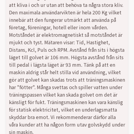
var:
är:
att kliva i och ur utan att behöva ta några stora kliv.
Den maximala användarvikten är hela 200 Kg vilket
11999,00 kr.
9990,00 kr.
innebär att den fungerar utmärkt att använda på
företag, föreningar, hotell eller inom vården.
Motståndet är elektromagnetiskt så motståndet är
mjukt och tyst. Mätaren visar: Tid, Hastighet,
Distans, Kcl, Puls och RPM. Avstånd från sits i högsta
läget till golvet är 106 mm. Högsta avstånd från sits
till pedal i lägsta läget är 93 mm. Tänk på att en
maskin aldrig står helt stilla vid användning, vilket
gör att golvet kan skadas trots att träningsmaskinen
har "fötter". Många svettas och spiller vatten under
träningspassen vilket kan skada golvet om det är
känsligt för fukt. Träningsmaskinen kan vara känslig
för statisk elektricitet, vilket en underlagsmatta
skyddar bra emot. Vi rekommenderar därför alla
våra kunder att ha någon form utav golvskydd under
sin maskin.