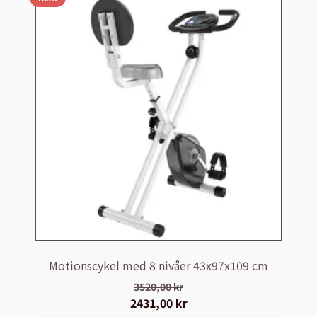
Motionscykel med 8 nivåer 43x97x109 cm
3520,00
kr
Det
2431,00
kr
Det