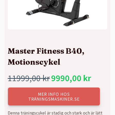
Master Fitness B40,
Motionscykel
11999,00
kr
9990,00
kr
Det
Det
ursprungliga
nuvarande
MER INFO HOS
TRÄNINGSMASKINER.SE
priset
priset
Denna träningscykel är stadig och stark och är lätt