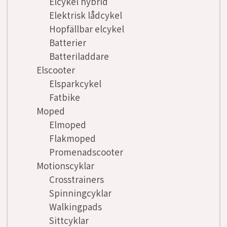
Elcykel hybrid
Elektrisk lådcykel
Hopfällbar elcykel
Batterier
Batteriladdare
Elscooter
Elsparkcykel
Fatbike
Moped
Elmoped
Flakmoped
Promenadscooter
Motionscyklar
Crosstrainers
Spinningcyklar
Walkingpads
Sittcyklar