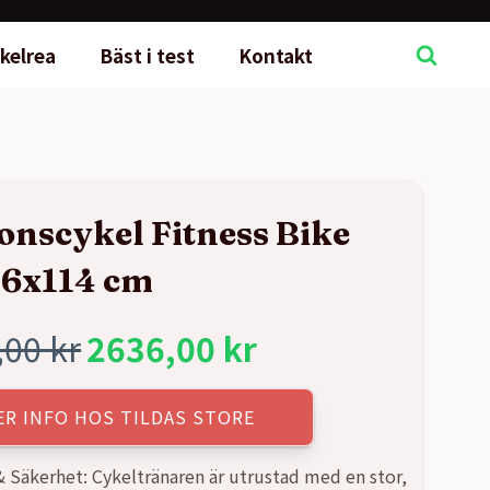
kelrea
Bäst i test
Kontakt
onscykel Fitness Bike
6x114 cm
,00
kr
2636,00
kr
rungliga
rande
ER INFO HOS TILDAS STORE
t
t
 Säkerhet: Cykeltränaren är utrustad med en stor,