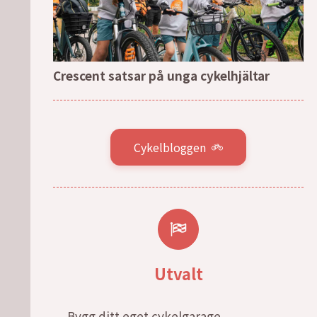
Crescent satsar på unga cykelhjältar
Cykelbloggen
Utvalt
Bygg ditt eget cykelgarage