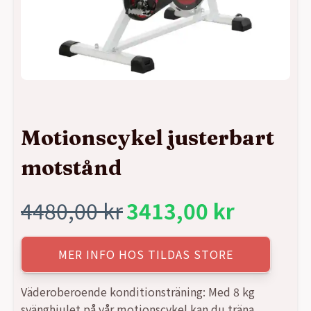
Motionscykel justerbart
motstånd
4480,00
kr
3413,00
kr
Det
Det
ursprungliga
nuvarande
MER INFO HOS TILDAS STORE
priset
priset
Väderoberoende konditionsträning: Med 8 kg
svänghjulet på vår motionscykel kan du träna