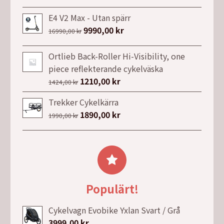
ursprungliga
nuvarande
6999,00 kr.
5849,00 kr.
priset
priset
E4 V2 Max - Utan spärr
var:
är:
Det
9990,00
kr
Det
16990,00
kr
18989,00 kr.
15690,00 kr.
ursprungliga
nuvarande
priset
priset
Ortlieb Back-Roller Hi-Visibility, one
var:
är:
piece reflekterande cykelväska
16990,00 kr.
9990,00 kr.
Det
1210,00
kr
Det
1424,00
kr
ursprungliga
nuvarande
Trekker Cykelkärra
priset
priset
Det
1890,00
kr
Det
1990,00
kr
var:
är:
ursprungliga
nuvarande
1424,00 kr.
1210,00 kr.
priset
priset
var:
är:
1990,00 kr.
1890,00 kr.
Populärt!
Cykelvagn Evobike Yxlan Svart / Grå
3999,00
kr