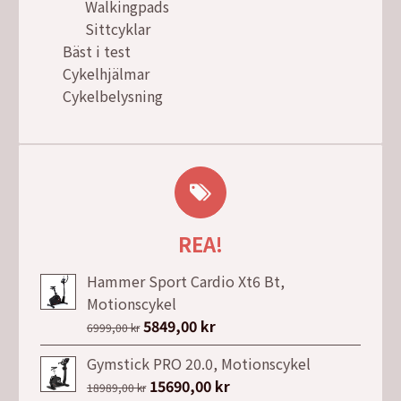
Walkingpads
Sittcyklar
Bäst i test
Cykelhjälmar
Cykelbelysning
REA!
Hammer Sport Cardio Xt6 Bt,
Motionscykel
Det
5849,00
kr
Det
6999,00
kr
ursprungliga
nuvarande
Gymstick PRO 20.0, Motionscykel
priset
priset
Det
15690,00
kr
Det
18989,00
kr
var:
är: