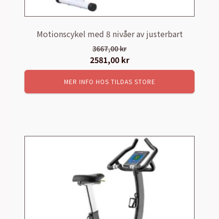
Motionscykel med 8 nivåer av justerbart
3667,00
kr
Det
2581,00
kr
Det
ursprungliga
nuvarande
MER INFO HOS TILDAS STORE
priset
priset
var:
är:
3667,00 kr.
2581,00 kr.