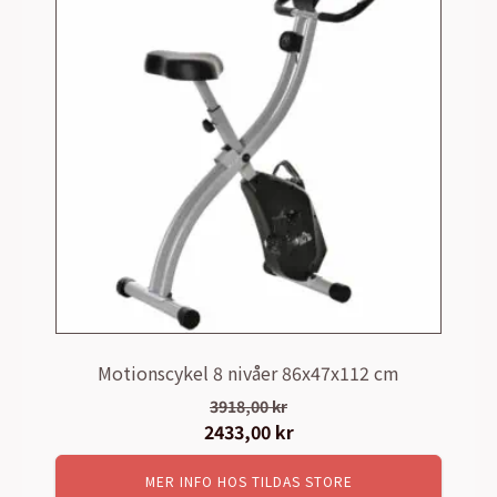
Motionscykel 8 nivåer 86x47x112 cm
3918,00
kr
Det
2433,00
kr
Det
ursprungliga
nuvarande
MER INFO HOS TILDAS STORE
priset
priset