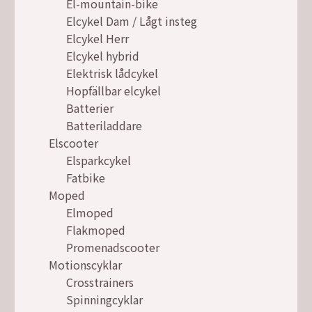
El-mountain-bike
Elcykel Dam / Lågt insteg
Elcykel Herr
Elcykel hybrid
Elektrisk lådcykel
Hopfällbar elcykel
Batterier
Batteriladdare
Elscooter
Elsparkcykel
Fatbike
Moped
Elmoped
Flakmoped
Promenadscooter
Motionscyklar
Crosstrainers
Spinningcyklar