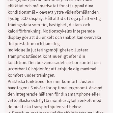
var:
är:
effektivt och målmedvetet för att uppnå dina
konditionsmål – oavsett yttre väderförhållanden.
4480,00 kr.
3413,00 kr.
Tydlig LCD-display: Håll alltid ett öga på all viktig
träningsdata som tid, hastighet, distans och
kaloriförbrukning. Motionscykelns integrerade
display gör att du enkelt och snabbt kan övervaka
din prestation och framsteg.
Individuella justeringsmöjligheter: Justera
trampmotståndet kontinuerligt efter din
kondition. Den bekväma sadeln är horisontell och
justerbar i 6 höjder för att erbjuda dig maximal
komfort under träningen.
Praktiska funktioner för mer komfort: Justera
handtagen i 6 nivåer för optimal ergonomi. Använd
den integrerade hållaren för din smartphone eller
vattenflaska och flytta inomhuscykeln enkelt med
de praktiska transporthjulen vid behov.
✔ Premium motionscykel för effektiv träning i dina