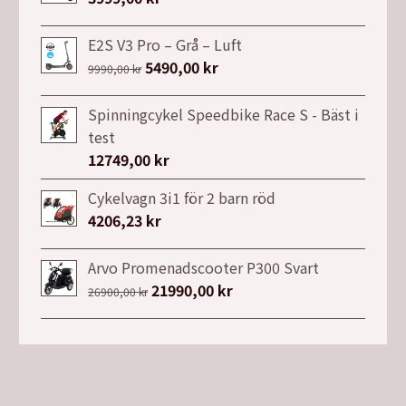
E2S V3 Pro – Grå – Luft
Det
5490,00
kr
Det
9990,00
kr
ursprungliga
nuvarande
priset
priset
Spinningcykel Speedbike Race S - Bäst i
var:
är:
test
9990,00 kr.
5490,00 kr.
12749,00
kr
Cykelvagn 3i1 för 2 barn röd
4206,23
kr
Arvo Promenadscooter P300 Svart
Det
21990,00
kr
Det
26900,00
kr
ursprungliga
nuvarande
priset
priset
var:
är:
26900,00 kr.
21990,00 kr.