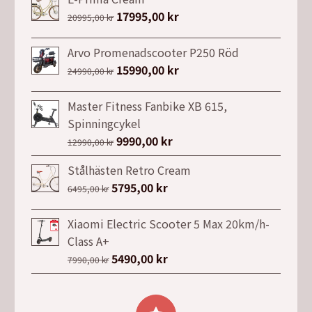
Det
17995,00
kr
Det
20995,00
kr
ursprungliga
nuvarande
priset
priset
Arvo Promenadscooter P250 Röd
var:
är:
Det
15990,00
kr
Det
24990,00
kr
20995,00 kr.
17995,00 kr.
ursprungliga
nuvarande
priset
priset
Master Fitness Fanbike XB 615,
var:
är:
Spinningcykel
24990,00 kr.
15990,00 kr.
Det
9990,00
kr
Det
12990,00
kr
ursprungliga
nuvarande
Stålhästen Retro Cream
priset
priset
Det
5795,00
kr
Det
6495,00
kr
var:
är:
ursprungliga
nuvarande
12990,00 kr.
9990,00 kr.
priset
priset
Xiaomi Electric Scooter 5 Max 20km/h-
var:
är:
Class A+
6495,00 kr.
5795,00 kr.
Det
5490,00
kr
Det
7990,00
kr
ursprungliga
nuvarande
priset
priset
var:
är: