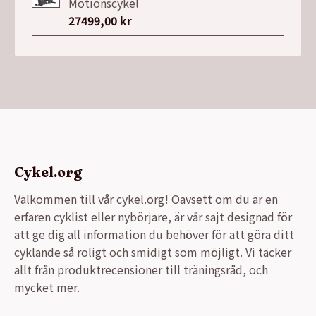
var:
är:
Motionscykel
7149,00 kr.
3999,00 kr.
27499,00
kr
Cykel.org
Välkommen till vår cykel.org! Oavsett om du är en
erfaren cyklist eller nybörjare, är vår sajt designad för
att ge dig all information du behöver för att göra ditt
cyklande så roligt och smidigt som möjligt. Vi täcker
allt från produktrecensioner till träningsråd, och
mycket mer.