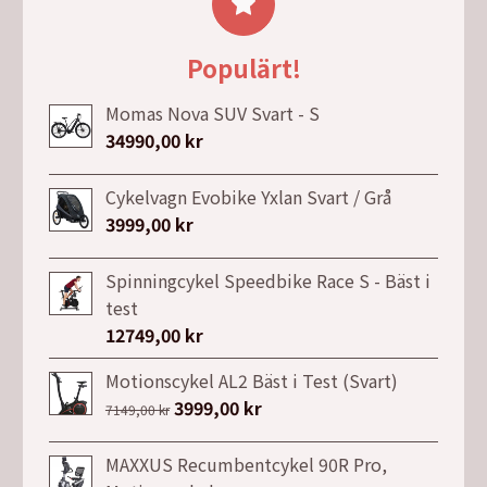
7990,00 kr.
5490,00 kr.
Populärt!
Momas Nova SUV Svart - S
34990,00
kr
Cykelvagn Evobike Yxlan Svart / Grå
3999,00
kr
Spinningcykel Speedbike Race S - Bäst i
test
12749,00
kr
Motionscykel AL2 Bäst i Test (Svart)
Det
3999,00
kr
Det
7149,00
kr
ursprungliga
nuvarande
priset
priset
MAXXUS Recumbentcykel 90R Pro,