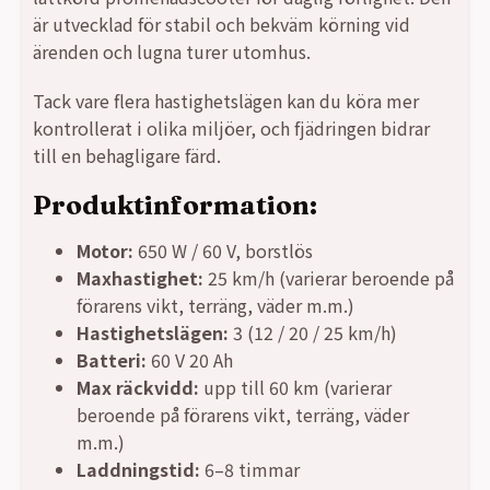
var:
är:
är utvecklad för stabil och bekväm körning vid
ärenden och lugna turer utomhus.
24990,00 kr.
15990,00 kr.
Tack vare flera hastighetslägen kan du köra mer
kontrollerat i olika miljöer, och fjädringen bidrar
till en behagligare färd.
Produktinformation:
Motor:
650 W / 60 V, borstlös
Maxhastighet:
25 km/h (varierar beroende på
förarens vikt, terräng, väder m.m.)
Hastighetslägen:
3 (12 / 20 / 25 km/h)
Batteri:
60 V 20 Ah
Max räckvidd:
upp till 60 km (varierar
beroende på förarens vikt, terräng, väder
m.m.)
Laddningstid:
6–8 timmar