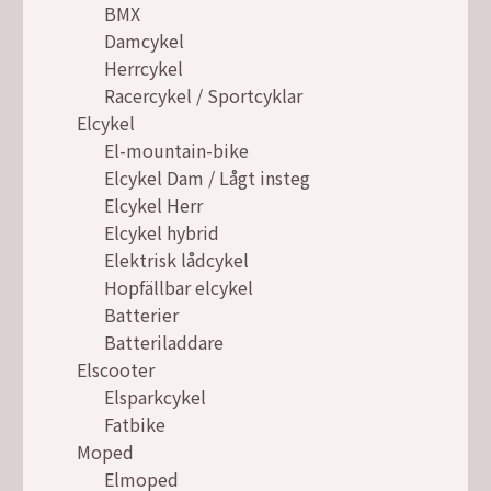
BMX
Damcykel
Herrcykel
Racercykel / Sportcyklar
Elcykel
El-mountain-bike
Elcykel Dam / Lågt insteg
Elcykel Herr
Elcykel hybrid
Elektrisk lådcykel
Hopfällbar elcykel
Batterier
Batteriladdare
Elscooter
Elsparkcykel
Fatbike
Moped
Elmoped