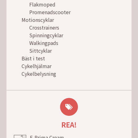
Flakmoped
Promenadscooter
Motionscyklar
Crosstrainers
Spinningcyklar
Walkingpads
Sittcyklar
Bäst i test
Cykelhjälmar
Cykelbelysning
REA!
E-Prima Cream