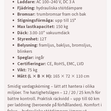
Laddare:
AC 100–240 V, DC 3 A
Fjädring:
hydrauliska stötdämpare
Bromsar:
trumbromsar fram och bak
Stigningsförmåga:
upp till 15°
Max lastkapacitet:
150 kg
Däck:
3.00-10" vakuumdäck
Styrenhet:
12T
Belysning:
framljus, bakljus, bromsljus,
blinkers
Speglar:
ingår
Certifieringar:
CE, RoHS, EMC, LVD
Vikt:
75 kg
Mått (L × B × H):
165 × 72 × 110 cm
Smidig vardagskörning – lätt att hantera i olika
miljöer. Tre hastighetslägen – 12 / 20 / 25 km/h för
bättre kontroll. Praktisk räckvidd – upp till 60 km
per laddning (beroende på förhållanden). Komfort i
fokus – hydrauliska stötdämpare jämnar ut