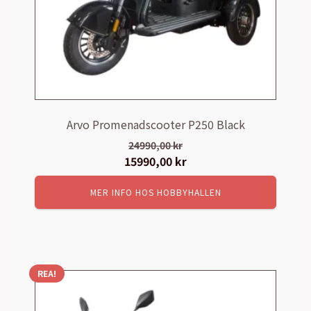
Arvo Promenadscooter P250 Black
24990,00
kr
Det
15990,00
kr
Det
ursprungliga
nuvarande
MER INFO HOS HOBBYHALLEN
priset
priset
var:
är:
24990,00 kr.
15990,00 kr.
REA!