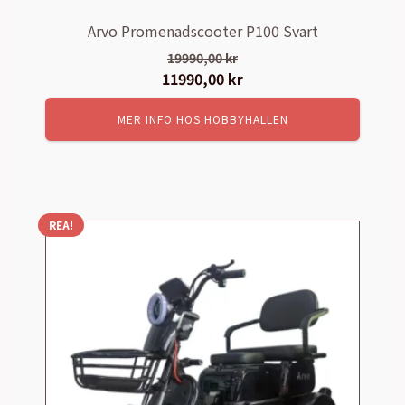
Arvo Promenadscooter P100 Svart
19990,00
kr
Det
11990,00
kr
Det
ursprungliga
nuvarande
MER INFO HOS HOBBYHALLEN
priset
priset
var:
är:
19990,00 kr.
11990,00 kr.
REA!