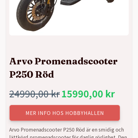
Arvo Promenadscooter
P250 Röd
24990,00
kr
15990,00
kr
Det
Det
ursprungliga
nuvarande
MER INFO HOS HOBBYHALLEN
priset
priset
Arvo Promenadscooter P250 Röd är en smidig och
lättkörd promenadscooter för daglig rörlighet. Den