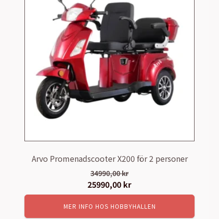
Arvo Promenadscooter X200 för 2 personer
34990,00
kr
Det
25990,00
kr
Det
ursprungliga
nuvarande
MER INFO HOS HOBBYHALLEN
priset
priset