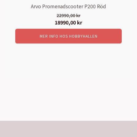
Arvo Promenadscooter P200 Röd
22990,00
kr
Det
18990,00
kr
Det
ursprungliga
nuvarande
MER INFO HOS HOBBYHALLEN
priset
priset
var:
är:
22990,00 kr.
18990,00 kr.