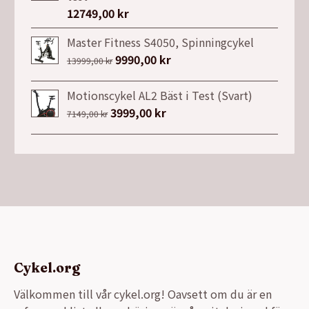
9990,00 kr.
5490,00 kr.
12749,00
kr
Master Fitness S4050, Spinningcykel
Det
9990,00
kr
Det
13999,00
kr
ursprungliga
nuvarande
priset
priset
Motionscykel AL2 Bäst i Test (Svart)
var:
är:
Det
3999,00
kr
Det
7149,00
kr
13999,00 kr.
9990,00 kr.
ursprungliga
nuvarande
priset
priset
var:
är:
7149,00 kr.
3999,00 kr.
Cykel.org
Välkommen till vår cykel.org! Oavsett om du är en