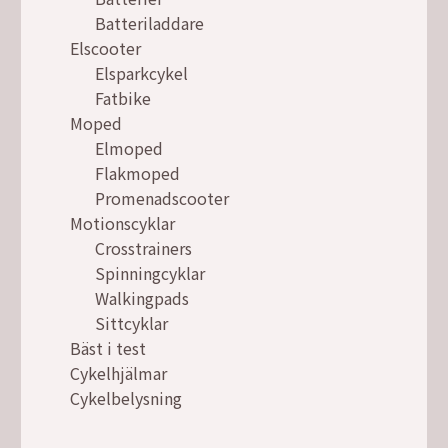
Batteriladdare
Elscooter
Elsparkcykel
Fatbike
Moped
Elmoped
Flakmoped
Promenadscooter
Motionscyklar
Crosstrainers
Spinningcyklar
Walkingpads
Sittcyklar
Bäst i test
Cykelhjälmar
Cykelbelysning