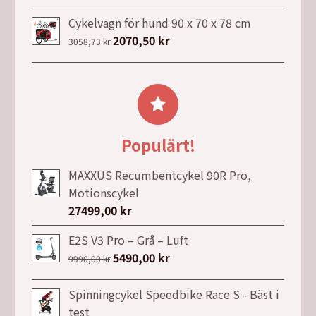
39990,00 kr.
26990,00 kr.
ursprungliga
nuvarande
priset
priset
Cykelvagn för hund 90 x 70 x 78 cm
var:
är:
Det
2070,50
kr
Det
3058,73
kr
3229,00 kr.
2299,00 kr.
ursprungliga
nuvarande
priset
priset
var:
är:
3058,73 kr.
2070,50 kr.
Populärt!
MAXXUS Recumbentcykel 90R Pro,
Motionscykel
27499,00
kr
E2S V3 Pro – Grå – Luft
Det
5490,00
kr
Det
9990,00
kr
ursprungliga
nuvarande
priset
priset
Spinningcykel Speedbike Race S - Bäst i
var:
är:
test