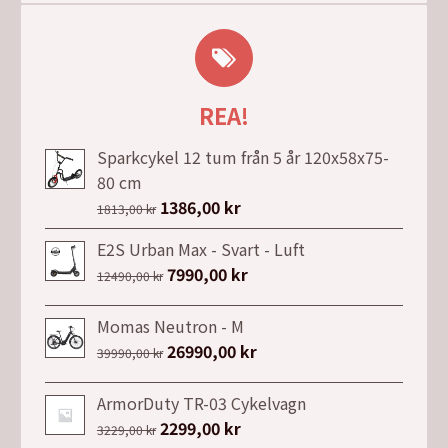
REA!
Sparkcykel 12 tum från 5 år 120x58x75-
80 cm
Det
1386,00
kr
Det
1813,00
kr
ursprungliga
nuvarande
E2S Urban Max - Svart - Luft
priset
priset
Det
7990,00
kr
Det
12490,00
kr
var:
är:
ursprungliga
nuvarande
1813,00 kr.
1386,00 kr.
priset
priset
Momas Neutron - M
var:
är:
Det
26990,00
kr
Det
39990,00
kr
12490,00 kr.
7990,00 kr.
ursprungliga
nuvarande
priset
priset
ArmorDuty TR-03 Cykelvagn
var:
är:
Det
2299,00
kr
Det
3229,00
kr