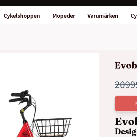
Cykelshoppen
Mopeder
Varumärken
Cy
Evob
2099
Det
Det
ursp
nuva
prise
prise
Evob
Desi
var:
är: