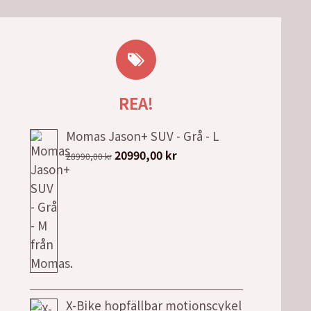
REA!
Momas Jason+ SUV - Grå - L
Det
Det
20990,00
kr
28990,00
kr
ursprungliga
nuvarande
priset
priset
var:
är:
28990,00 kr.
20990,00 kr.
X-Bike hopfällbar motionscykel