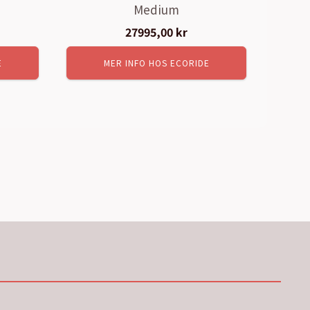
Medium
27995,00
kr
E
MER INFO HOS ECORIDE