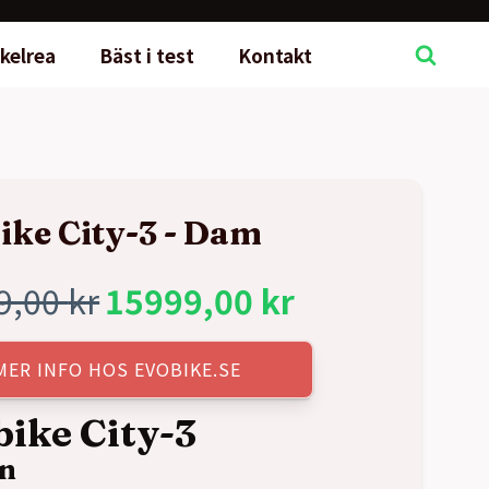
kelrea
Bäst i test
Kontakt
ike City-3 - Dam
9,00
kr
15999,00
kr
rungliga
rande
MER INFO HOS EVOBIKE.SE
t
t
ike City-3
gn