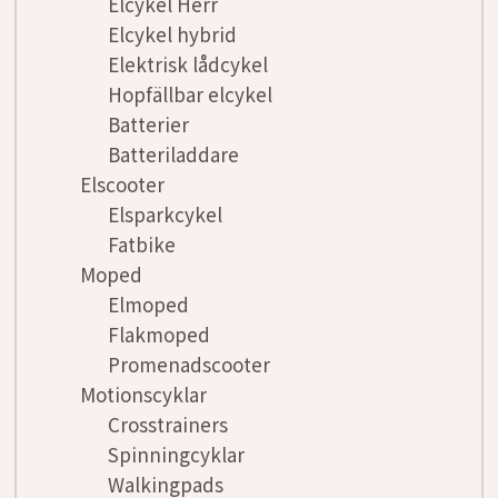
Elcykel Herr
Elcykel hybrid
Elektrisk lådcykel
Hopfällbar elcykel
Batterier
Batteriladdare
Elscooter
Elsparkcykel
Fatbike
Moped
Elmoped
Flakmoped
Promenadscooter
Motionscyklar
Crosstrainers
Spinningcyklar
Walkingpads