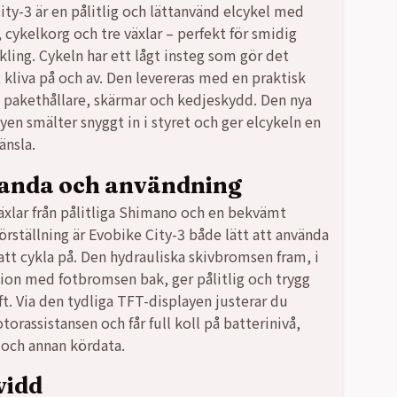
ity-3 är en pålitlig och lättanvänd elcykel med
9,00 kr.
9,00 kr.
 cykelkorg och tre växlar – perfekt för smidig
kling. Cykeln har ett lågt insteg som gör det
t kliva på och av. Den levereras med en praktisk
 pakethållare, skärmar och kedjeskydd. Den nya
yen smälter snyggt in i styret och ger elcykeln en
nsla.
anda och användning
äxlar från pålitliga Shimano och en bekvämt
örställning är Evobike City-3 både lätt att använda
att cykla på. Den hydrauliska skivbromsen fram, i
on med fotbromsen bak, ger pålitlig och trygg
t. Via den tydliga TFT-displayen justerar du
orassistansen och får full koll på batterinivå,
 och annan kördata.
vidd