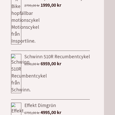
Det
Det
1999,00
kr
2799,00
kr
ursprungliga
nuvarande
priset
priset
var:
är:
2799,00 kr.
1999,00 kr.
Schwinn 510R Recumbentcykel
Det
Det
6959,00
kr
8190,00
kr
ursprungliga
nuvarande
priset
priset
var:
är:
8190,00 kr.
6959,00 kr.
Effekt Dimgrön
Det
Det
4995,00
kr
6795,00
kr