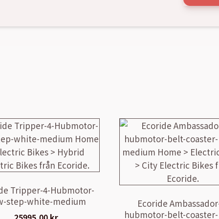
de Tripper-4-Hubmotor-
w-step-white-medium
Ecoride Ambassador
hubmotor-belt-coaster-
25995,00
kr