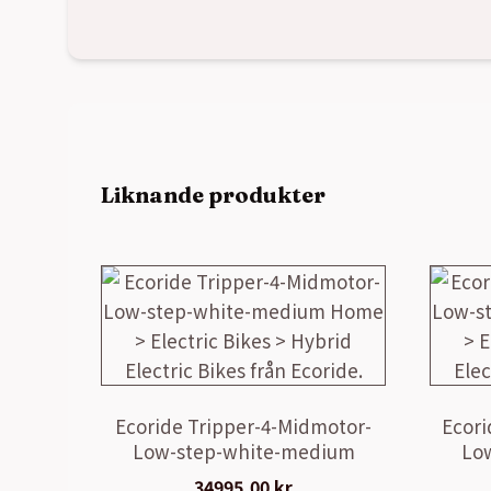
Liknande produkter
Ecoride Tripper-4-Midmotor-
Ecori
Low-step-white-medium
Lo
34995,00
kr