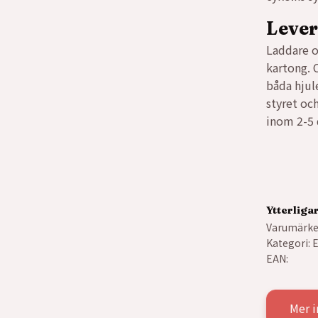
Leve
Laddare o
kartong. 
båda hjule
styret och
inom 2-5 
Ytterliga
Varumärke
Kategori:
E
EAN:
Mer i