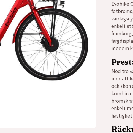
Evobike C
2099
1599
fotbroms,
vardagscy
enkelt at
framkorg,
färgdispla
modern kä
Prest
Med tre v
upprätt k
och skön 
kombinati
bromskraf
enkelt mot
hastighet
Räck