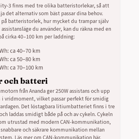
ty-3 finns med tre olika batteristorlekar, så att
lja det alternativ som bäst passar dina behov.
på batteristorlek, hur mycket du trampar själv
t assistansläge du använder, kan du räkna med en
på cirka 40–100 km per laddning:
 Wh: ca 40–70 km
 Wh: ca 50–80 km
 Wh: ca 70–100 km
 och batteri
motorn från Ananda ger 250W assistans och upp
m i vridmoment, vilket passar perfekt för smidig
vardagen. Det löstagbara litiumbatteriet finns i tre
 och laddas smidigt både på och av cykeln. Cykeln
tom utrustad med modern CAN-kommunikation,
r snabbare och säkrare kommunikation mellan
system. Läs mer om CAN-kommunikation här.