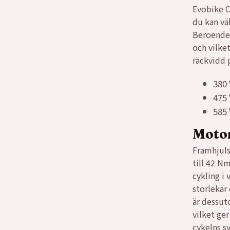
Evobike Ci
du kan vä
Beroende 
och vilke
räckvidd 
380
475
585
Motor
Framhjuls
till 42 N
cykling i 
storlekar
är dessu
vilket ge
cykelns 