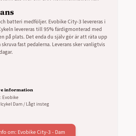
rans
ch batteri medföljer. Evobike City-3 levereras i
Cykeln levereras till 95% färdigmonterad med
n på plats. Det enda du själv gör är att räta upp
 skruva fast pedalerna. Leverans sker vanligtvis
dagar.
re information
:
Evobike
lcykel Dam / Lågt insteg
nfo om: Evobike City-3 - Dam