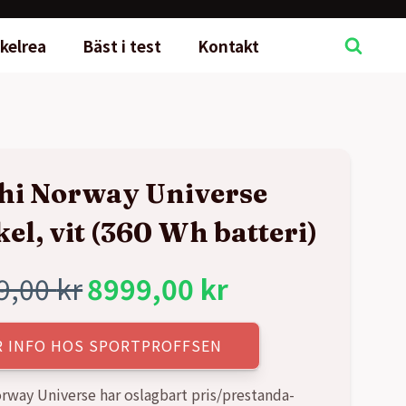
kelrea
Bäst i test
Kontakt
hi Norway Universe
kel, vit (360 Wh batteri)
9,00
kr
8999,00
kr
rungliga
rande
R INFO HOS SPORTPROFFSEN
t
t
rway Universe har oslagbart pris/prestanda-