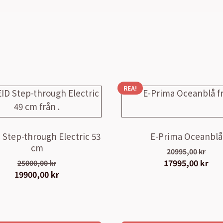
REA!
 Step-through Electric 53
E-Prima Oceanblå
cm
20995,00
kr
Det
17995,00
kr
Det
25000,00
kr
Det
19900,00
kr
Det
ursprungliga
nuv
ursprungliga
nuvarande
priset
pri
priset
priset
var:
är:
var:
är:
20995,00 kr.
179