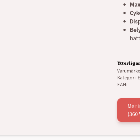
Max
Cyk
Dis
Bel
batt
Ytterliga
Varumärke
Kategori:
E
EAN:
Mer i
(360 