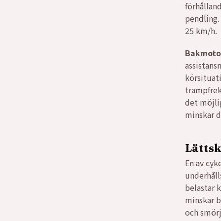
förhållan
var:
är:
pendling.
25 km/h.
1299
8999
Bakmotor
assistansn
körsituat
trampfrek
det möjli
minskar d
Lättsk
En av cyk
underhåll
belastar 
minskar b
och smörj