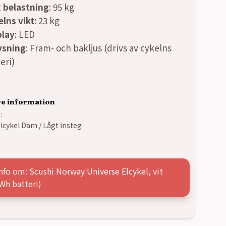
 belastning
: 95 kg
elns vikt
: 23 kg
play
: LED
ysning
: Fram- och bakljus (drivs av cykelns
eri)
re information
:
lcykel Dam / Lågt insteg
nfo om: Scushi Norway Universe Elcykel, vit
Wh batteri)