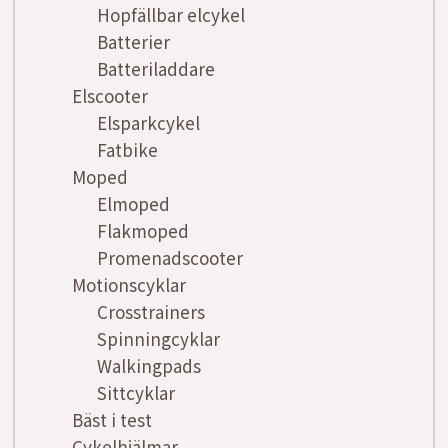
Hopfällbar elcykel
Batterier
Batteriladdare
Elscooter
Elsparkcykel
Fatbike
Moped
Elmoped
Flakmoped
Promenadscooter
Motionscyklar
Crosstrainers
Spinningcyklar
Walkingpads
Sittcyklar
Bäst i test
Cykelhjälmar