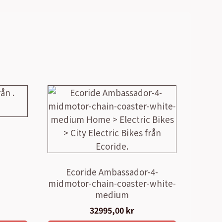
Ecoride Ambassador-4-
arande
midmotor-chain-coaster-white-
set
medium
32995,00
kr
95,00 kr.