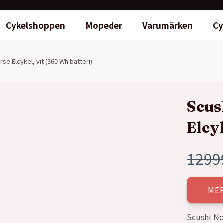
Cykelshoppen
Mopeder
Varumärken
Cy
se Elcykel, vit (360 Wh batteri)
Scus
Elcy
1299
Det
Det
ursp
nuva
ME
prise
prise
Scushi No