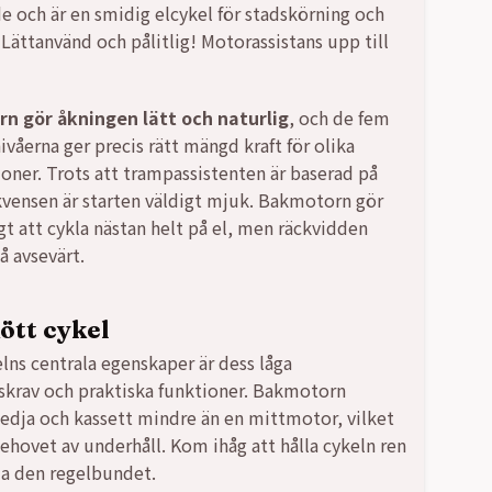
de och är en smidig elcykel för stadskörning och
 Lättanvänd och pålitlig! Motorassistans upp till
9,00 kr.
,00 kr.
n gör åkningen lätt och naturlig
, och de fem
ivåerna ger precis rätt mängd kraft för olika
ioner. Trots att trampassistenten är baserad på
vensen är starten väldigt mjuk. Bakmotorn gör
gt att cykla nästan helt på el, men räckvidden
å avsevärt.
ött cykel
elns centrala egenskaper är dess låga
skrav och praktiska funktioner. Bakmotorn
kedja och kassett mindre än en mittmotor, vilket
ehovet av underhåll. Kom ihåg att hålla cykeln ren
a den regelbundet.