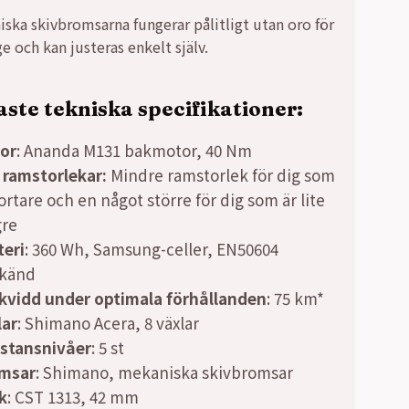
ska skivbromsarna fungerar pålitligt utan oro för
e och kan justeras enkelt själv.
aste tekniska specifikationer:
or
: Ananda M131 bakmotor, 40 Nm
 ramstorlekar:
Mindre ramstorlek för dig som
ortare och en något större för dig som är lite
gre
teri
: 360 Wh, Samsung-celler, EN50604
känd
kvidd under optimala förhållanden
: 75 km*
lar
: Shimano Acera, 8 växlar
istansnivåer
: 5 st
msar
: Shimano, mekaniska skivbromsar
k
: CST 1313, 42 mm