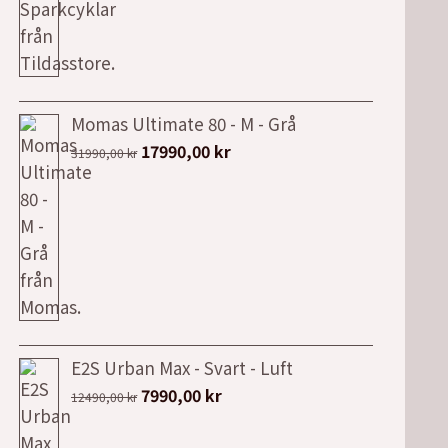
2560,00 kr.
1697,00 kr.
Momas Ultimate 80 - M - Grå
Det
Det
17990,00
kr
31990,00
kr
ursprungliga
nuvarande
priset
priset
var:
är:
31990,00 kr.
17990,00 kr.
E2S Urban Max - Svart - Luft
Det
Det
7990,00
kr
12490,00
kr
ursprungliga
nuvarande