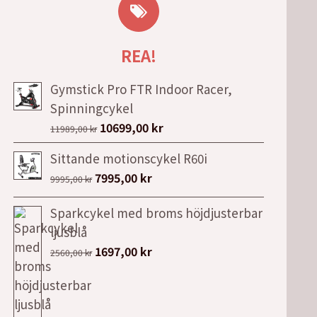
REA!
Gymstick Pro FTR Indoor Racer,
Spinningcykel
Det
Det
10699,00
kr
11989,00
kr
ursprungliga
nuvarande
Sittande motionscykel R60i
priset
priset
Det
Det
7995,00
kr
9995,00
kr
var:
är:
ursprungliga
nuvarande
11989,00 kr.
10699,00 kr.
Sparkcykel med broms höjdjusterbar
priset
priset
ljusblå
var:
är:
Det
Det
1697,00
kr
9995,00 kr.
7995,00 kr.
2560,00
kr
ursprungliga
nuvarande
priset
priset
var:
är: