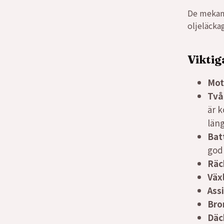
De mekani
oljeläckag
Viktig
Mot
Två
är k
län
Bat
god
Räc
Väx
Ass
Bro
Däc