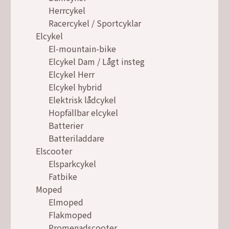
Herrcykel
Racercykel / Sportcyklar
Elcykel
El-mountain-bike
Elcykel Dam / Lågt insteg
Elcykel Herr
Elcykel hybrid
Elektrisk lådcykel
Hopfällbar elcykel
Batterier
Batteriladdare
Elscooter
Elsparkcykel
Fatbike
Moped
Elmoped
Flakmoped
Promenadscooter