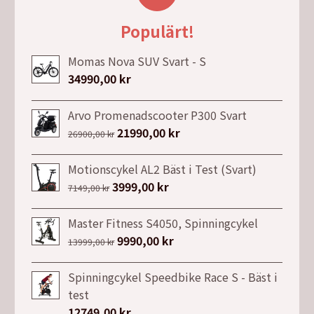
99,00 kr.
39,00 kr.
Populärt!
Momas Nova SUV Svart - S
34990,00
kr
Arvo Promenadscooter P300 Svart
Det
21990,00
kr
Det
26900,00
kr
ursprungliga
nuvarande
priset
priset
Motionscykel AL2 Bäst i Test (Svart)
var:
är:
Det
3999,00
kr
Det
7149,00
kr
26900,00 kr.
21990,00 kr.
ursprungliga
nuvarande
priset
priset
Master Fitness S4050, Spinningcykel
var:
är:
Det
9990,00
kr
Det
13999,00
kr
7149,00 kr.
3999,00 kr.
ursprungliga
nuvarande
priset
priset
Spinningcykel Speedbike Race S - Bäst i
var:
är:
test
13999,00 kr.
9990,00 kr.
12749,00
kr