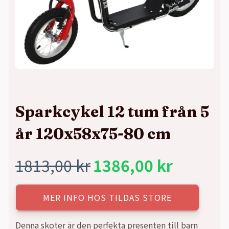
Sparkcykel 12 tum från 5
år 120x58x75-80 cm
1813,00
kr
1386,00
kr
Det
Det
ursprungliga
nuvarande
MER INFO HOS TILDAS STORE
priset
priset
Denna skoter är den perfekta presenten till barn