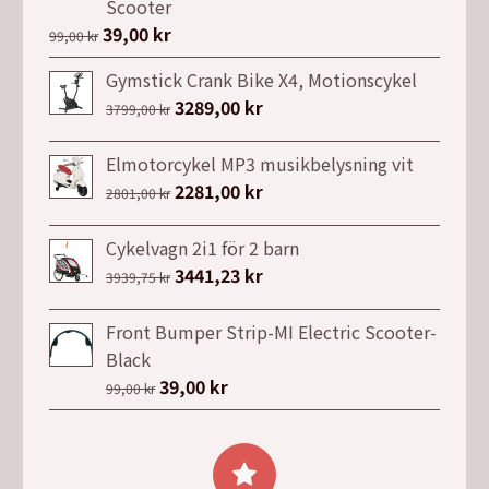
Scooter
Det
39,00
kr
Det
99,00
kr
ursprungliga
nuvarande
Gymstick Crank Bike X4, Motionscykel
priset
priset
Det
3289,00
kr
Det
3799,00
kr
var:
är:
ursprungliga
nuvarande
99,00 kr.
39,00 kr.
priset
priset
Elmotorcykel MP3 musikbelysning vit
var:
är:
Det
2281,00
kr
Det
2801,00
kr
3799,00 kr.
3289,00 kr.
ursprungliga
nuvarande
priset
priset
Cykelvagn 2i1 för 2 barn
var:
är:
Det
3441,23
kr
Det
3939,75
kr
2801,00 kr.
2281,00 kr.
ursprungliga
nuvarande
priset
priset
Front Bumper Strip-MI Electric Scooter-
var:
är:
Black
3939,75 kr.
3441,23 kr.
Det
39,00
kr
Det
99,00
kr
ursprungliga
nuvarande
priset
priset
var:
är: