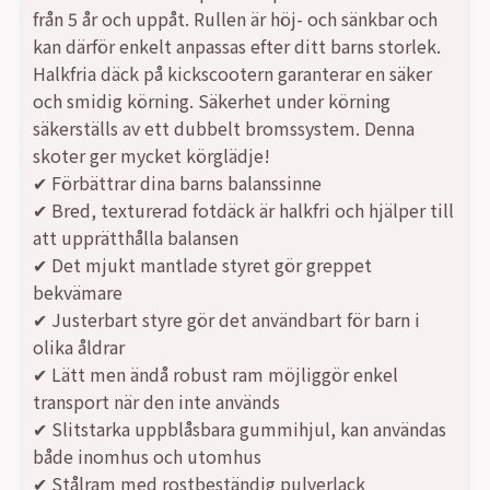
från 5 år och uppåt. Rullen är höj- och sänkbar och
var:
är:
kan därför enkelt anpassas efter ditt barns storlek.
Halkfria däck på kickscootern garanterar en säker
1813,00 kr.
1386,00 kr.
och smidig körning. Säkerhet under körning
säkerställs av ett dubbelt bromssystem. Denna
skoter ger mycket körglädje!
✔ Förbättrar dina barns balanssinne
✔ Bred, texturerad fotdäck är halkfri och hjälper till
att upprätthålla balansen
✔ Det mjukt mantlade styret gör greppet
bekvämare
✔ Justerbart styre gör det användbart för barn i
olika åldrar
✔ Lätt men ändå robust ram möjliggör enkel
transport när den inte används
✔ Slitstarka uppblåsbara gummihjul, kan användas
både inomhus och utomhus
✔ Stålram med rostbeständig pulverlack