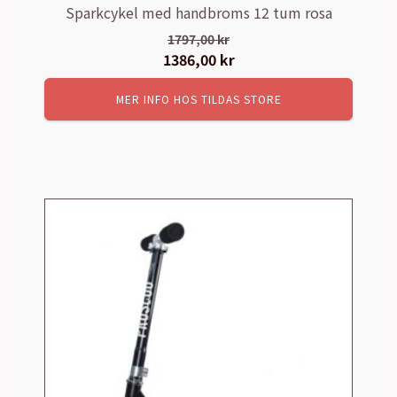
Sparkcykel med handbroms 12 tum rosa
1797,00
kr
Det
1386,00
kr
Det
ursprungliga
nuvarande
MER INFO HOS TILDAS STORE
priset
priset
var:
är:
1797,00 kr.
1386,00 kr.