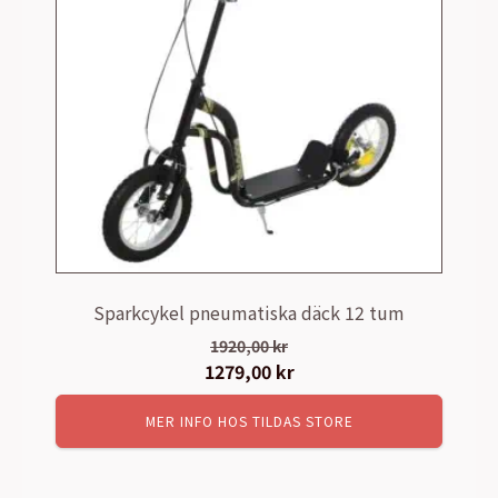
Sparkcykel pneumatiska däck 12 tum
1920,00
kr
Det
1279,00
kr
Det
ursprungliga
nuvarande
MER INFO HOS TILDAS STORE
priset
priset
var:
är:
1920,00 kr.
1279,00 kr.