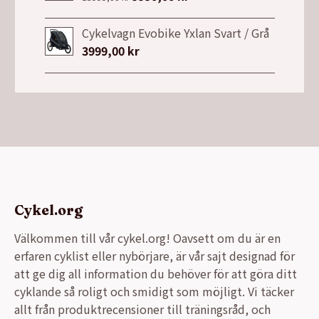
7149,00 kr.
3999,00 kr.
ursprungliga
nuvarande
priset
priset
Cykelvagn Evobike Yxlan Svart / Grå
var:
är:
3999,00
kr
13999,00 kr.
9990,00 kr.
Cykel.org
Välkommen till vår cykel.org! Oavsett om du är en
erfaren cyklist eller nybörjare, är vår sajt designad för
att ge dig all information du behöver för att göra ditt
cyklande så roligt och smidigt som möjligt. Vi täcker
allt från produktrecensioner till träningsråd, och