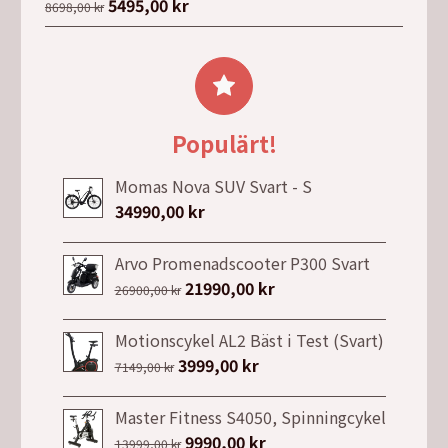
Det
5495,00
kr
Det
8698,00
kr
ursprungliga
nuvarande
priset
priset
var:
är:
8698,00 kr.
5495,00 kr.
Populärt!
Momas Nova SUV Svart - S
34990,00
kr
Arvo Promenadscooter P300 Svart
Det
21990,00
kr
Det
26900,00
kr
ursprungliga
nuvarande
priset
priset
Motionscykel AL2 Bäst i Test (Svart)
var:
är:
Det
3999,00
kr
Det
7149,00
kr
26900,00 kr.
21990,00 kr.
ursprungliga
nuvarande
priset
priset
Master Fitness S4050, Spinningcykel
var:
är:
Det
9990,00
kr
Det
13999,00
kr