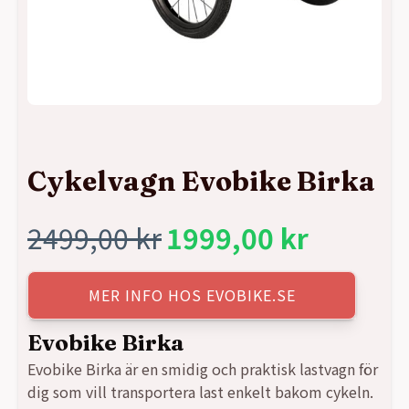
Cykelvagn Evobike Birka
2499,00
kr
1999,00
kr
Det
Det
ursprungliga
nuvarande
MER INFO HOS EVOBIKE.SE
priset
priset
Evobike Birka
Evobike Birka är en smidig och praktisk lastvagn för
var:
är:
dig som vill transportera last enkelt bakom cykeln.