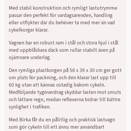
2499,00 kr.
1999,00 kr.
Med stabil konstruktion och rymligt lastutrymme
passar den perfekt för vardagsärenden, handling
eller utflykter där du behöver ta med mer än vad
cykelkorgar klarar.
Vagnen har en robust ram i stål och stora hjul i stål
med uppblåsbara däck som rullar stabilt även på
ojämnare underlag.
Den rymliga plastkorgen på 58 x 39 x 30 cm ger gott
om plats för packning, och den klarar last upp till
60 kg utan att kännas ostadig bakom cykeln.
Medföljande tygöverdrag skyddar lasten mot smuts
och lättare regn, medan reflexerna bidrar till bättre
synlighet i trafiken.
Med Birka får du en pålitlig och praktisk lastvagn
som gör cykeln till ett ännu mer användbart