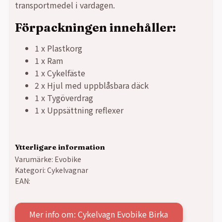
transportmedel i vardagen.
Förpackningen innehåller:
1 x Plastkorg
1 x Ram
1 x Cykelfäste
2 x Hjul med uppblåsbara däck
1 x Tygöverdrag
1 x Uppsättning reflexer
Ytterligare information
Varumärke:
Evobike
Kategori:
Cykelvagnar
EAN:
Mer info om: Cykelvagn Evobike Birka