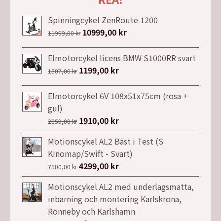
Spinningcykel ZenRoute 1200
Det
10999,00
kr
Det
11999,00
kr
ursprungliga
nuvarande
priset
priset
Elmotorcykel licens BMW S1000RR svart
var:
är:
Det
1199,00
kr
Det
1807,00
kr
11999,00 kr.
10999,00 kr.
ursprungliga
nuvarande
priset
priset
Elmotorcykel 6V 108x51x75cm (rosa +
var:
är:
gul)
1807,00 kr.
1199,00 kr.
Det
1910,00
kr
Det
2059,00
kr
ursprungliga
nuvarande
Motionscykel AL2 Bäst i Test (S
priset
priset
Kinomap/Swift - Svart)
var:
är:
Det
4299,00
kr
Det
7500,00
kr
2059,00 kr.
1910,00 kr.
ursprungliga
nuvarande
Motionscykel AL2 med underlagsmatta,
priset
priset
inbärning och montering Karlskrona,
var:
är:
Ronneby och Karlshamn
7500,00 kr.
4299,00 kr.