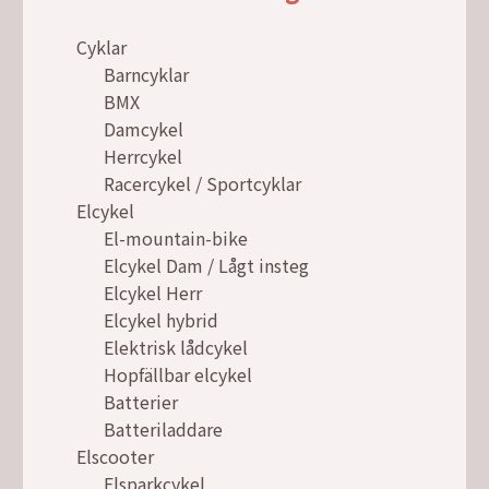
Cyklar
Barncyklar
BMX
Damcykel
Herrcykel
Racercykel / Sportcyklar
Elcykel
El-mountain-bike
Elcykel Dam / Lågt insteg
Elcykel Herr
Elcykel hybrid
Elektrisk lådcykel
Hopfällbar elcykel
Batterier
Batteriladdare
Elscooter
Elsparkcykel