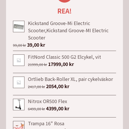
REA!
Kickstand Groove-Mi Electric
Scooter,Kickstand Groove-MI Electric
Scooter
Det
39,00
kr
Det
99,00
kr
ursprungliga
nuvarande
FitNord Classic 500 G2 Elcykel, vit
priset
priset
Det
17999,00
kr
Det
21999,00
kr
var:
är:
ursprungliga
nuvarande
99,00 kr.
39,00 kr.
priset
priset
Ortlieb Back-Roller XL, pair cykelväskor
var:
är:
Det
2054,00
kr
Det
2417,00
kr
21999,00 kr.
17999,00 kr.
ursprungliga
nuvarande
priset
priset
Nitrox OR500 Flex
var:
är:
Det
4399,00
kr
Det
6499,00
kr
2417,00 kr.
2054,00 kr.
ursprungliga
nuvarande
priset
priset
Trampa 16" Rosa