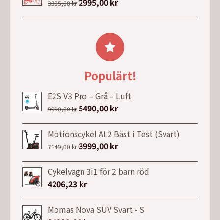
var:
är:
Det
2995,00
kr
Det
3395,00
kr
6499,00 kr.
4399,00 kr.
ursprungliga
nuvarande
priset
priset
var:
är:
3395,00 kr.
2995,00 kr.
Populärt!
E2S V3 Pro – Grå – Luft
Det
5490,00
kr
Det
9990,00
kr
ursprungliga
nuvarande
priset
priset
Motionscykel AL2 Bäst i Test (Svart)
var:
är:
Det
3999,00
kr
Det
7149,00
kr
9990,00 kr.
5490,00 kr.
ursprungliga
nuvarande
priset
priset
Cykelvagn 3i1 för 2 barn röd
var:
är:
4206,23
kr
7149,00 kr.
3999,00 kr.
Momas Nova SUV Svart - S