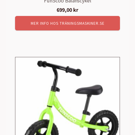
FunScoo Balanscykel
699,00
kr
MER INFO HOS TRÄNINGSMASKINER.SE