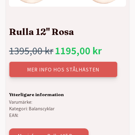
Rulla 12" Rosa
1395,00
kr
1195,00
kr
Det
Det
ursprungliga
nuvarande
MER INFO HOS STÅLHÄSTEN
priset
priset
Ytterligare information
var:
är:
Varumärke:
Kategori:
Balanscyklar
1395,00 kr.
1195,00 kr.
EAN: