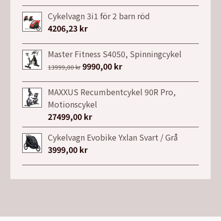
ursprungliga
nuvarande
priset
priset
Cykelvagn 3i1 för 2 barn röd
var:
är:
4206,23
kr
7149,00 kr.
3999,00 kr.
Master Fitness S4050, Spinningcykel
Det
9990,00
kr
Det
13999,00
kr
ursprungliga
nuvarande
priset
priset
MAXXUS Recumbentcykel 90R Pro,
var:
är:
Motionscykel
13999,00 kr.
9990,00 kr.
27499,00
kr
Cykelvagn Evobike Yxlan Svart / Grå
3999,00
kr