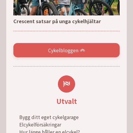
Crescent satsar på unga cykelhjältar
Cykelbloggen
Utvalt
Bygg ditt eget cykelgarage
Elcykelförsäkringar
Hur länge håller en elcykel?