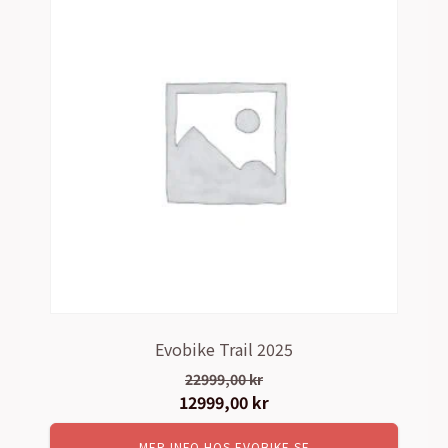
Evobike Trail 2025
22999,00
kr
Det
12999,00
kr
Det
ursprungliga
nuvarande
MER INFO HOS EVOBIKE.SE