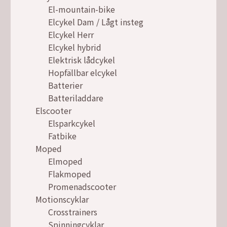
El-mountain-bike
Elcykel Dam / Lågt insteg
Elcykel Herr
Elcykel hybrid
Elektrisk lådcykel
Hopfällbar elcykel
Batterier
Batteriladdare
Elscooter
Elsparkcykel
Fatbike
Moped
Elmoped
Flakmoped
Promenadscooter
Motionscyklar
Crosstrainers
Spinningcyklar