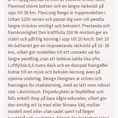
var:
är:
Flexmed större batteri och en längre räckvidd på
upp till 38 km. FlexLong Range är toppmodellen i
5399,00 kr.
4399,00 kr.
Urban S250-serien och passar dig som vill pendla
längre sträckor smidigt och bekvämt. Prestanda och
framkomlighet Den kraftfulla 250 W-motorn ger en
stabil och pålitlig körning i upp till 20 km/h. Det 10
Ah-batteriet ger en imponerande räckvidd på 32–38
km, vilket gör modellen till ett utmärkt val för
längre pendling utan att behöva ladda lika ofta.
Luftfyllda 8,5-tums däck och en dämpad framgaffel
bidrar till en mjuk och bekväm körning även på
ojämna underlag. Design Designen är stilren och
framtagen för stadskörning, med en lätt men robust
ram i aluminium. Elsparkcykeln är hopfällbar och
fälls enkelt ihop på bara några sekunder, vilket gör
den smidig att ta med eller förvara. Välj mellan
modell med eller utan sadel samt två färger:
svart/grå och svart/grön. Teknik Tre hastighetslägen