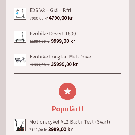
39990,00 kr.
29990,00 kr.
ursprungliga
nuvarande
priset
priset
E2S V3 – Grå – P.fri
var:
är:
Det
4790,00
kr
Det
7990,00
kr
2021,00 kr.
1493,00 kr.
ursprungliga
nuvarande
priset
priset
Evobike Desert 1600
var:
är:
Det
9999,00
kr
Det
11999,00
kr
7990,00 kr.
4790,00 kr.
ursprungliga
nuvarande
priset
priset
Evobike Longtail Mid-Drive
var:
är:
Det
35999,00
kr
Det
42999,00
kr
11999,00 kr.
9999,00 kr.
ursprungliga
nuvarande
priset
priset
var:
är:
42999,00 kr.
35999,00 kr.
Populärt!
Motionscykel AL2 Bäst i Test (Svart)
Det
3999,00
kr
Det
7149,00
kr