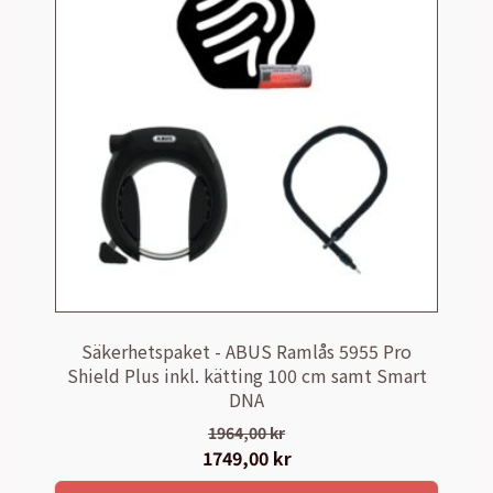
Säkerhetspaket - ABUS Ramlås 5955 Pro
Shield Plus inkl. kätting 100 cm samt Smart
DNA
1964,00
kr
Det
1749,00
kr
Det
ursprungliga
nuvarande