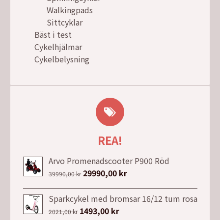
Walkingpads
Sittcyklar
Bäst i test
Cykelhjälmar
Cykelbelysning
REA!
Arvo Promenadscooter P900 Röd
Det
29990,00
kr
Det
39990,00
kr
ursprungliga
nuvarande
priset
priset
Sparkcykel med bromsar 16/12 tum rosa
var:
är:
Det
1493,00
kr
Det
2021,00
kr