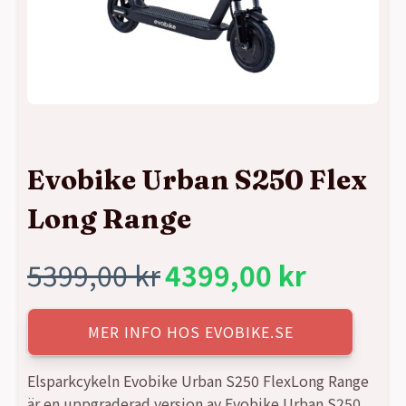
Evobike Urban S250 Flex
Long Range
5399,00
kr
4399,00
kr
Det
Det
ursprungliga
nuvarande
MER INFO HOS EVOBIKE.SE
priset
priset
Elsparkcykeln Evobike Urban S250 FlexLong Range
är en uppgraderad version av Evobike Urban S250