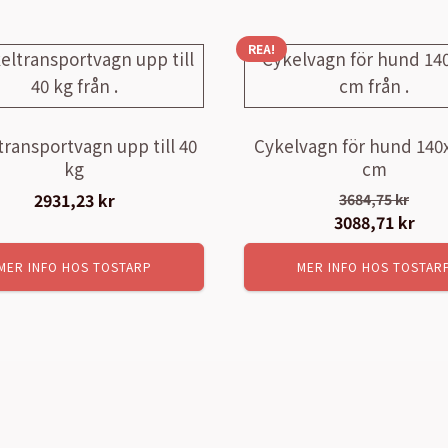
REA!
transportvagn upp till 40
Cykelvagn för hund 140
kg
cm
2931,23
kr
3684,75
kr
Det
3088,71
kr
Det
ursprungliga
nuv
MER INFO HOS TOSTARP
MER INFO HOS TOSTAR
priset
pris
var:
är:
3684,75 kr.
3088