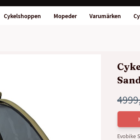
Cykelshoppen
Mopeder
Varumärken
Cy
Cyke
San
4999
Det
Det
ursp
nuva
prise
prise
Evobike 