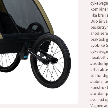
cykelvagn
var:
är:
kombinera
lika bra i
4999
3999
Duo är Sa
packutry
anodisera
praktisk 
Evobike S
cykelvagn,
flexibelt 
strollerhj
efter akt
till för 
stabila r
konstrukt
stötdämpn
även på o
Vagnen är