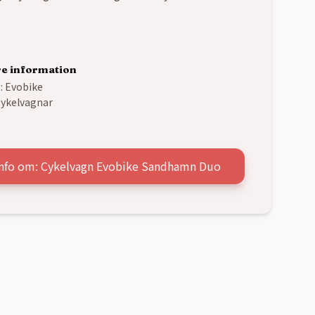
re information
:
Evobike
ykelvagnar
info om: Cykelvagn Evobike Sandhamn Duo