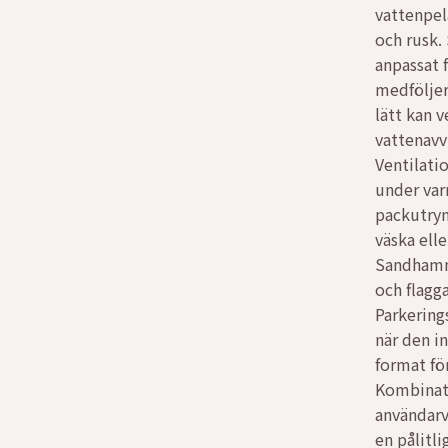
vattenpel
och rusk.
anpassat 
medföljer
lätt kan 
vattenavv
Ventilatio
under var
packutrym
väska ell
Sandhamn 
och flagga
Parkerings
när den i
format för
Kombinati
användarv
en pålitli