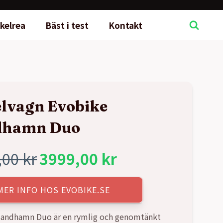
kelrea
Bäst i test
Kontakt
lvagn Evobike
dhamn Duo
,00
kr
3999,00
kr
rungliga
rande
MER INFO HOS EVOBIKE.SE
t
t
Sandhamn Duo är en rymlig och genomtänkt