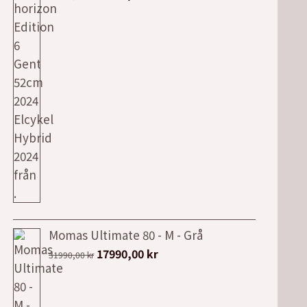
ursprungliga
nuvarande
priset
priset
var:
är:
40995,00 kr.
34649,00 kr.
Momas Ultimate 80 - M - Grå
Det
Det
17990,00
kr
31990,00
kr
ursprungliga
nuvarande
priset
priset