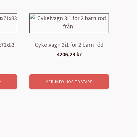
x71x83
Cykelvagn 3i1 för 2 barn röd
4206,23
kr
arande
P
MER INFO HOS TOSTARP
et
,71 kr.