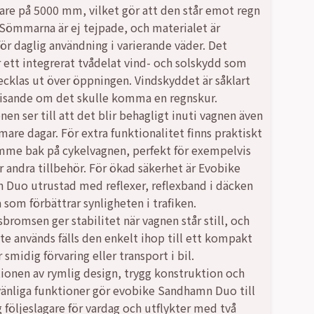
are på 5000 mm, vilket gör att den står emot regn
 Sömmarna är ej tejpade, och materialet är
för daglig användning i varierande väder. Det
 ett integrerat tvådelat vind- och solskydd som
vecklas ut över öppningen. Vindskyddet är såklart
isande om det skulle komma en regnskur.
nen ser till att det blir behagligt inuti vagnen även
mare dagar. För extra funktionalitet finns praktiskt
me bak på cykelvagnen, perfekt för exempelvis
er andra tillbehör. För ökad säkerhet är Evobike
Duo utrustad med reflexer, reflexband i däcken
 som förbättrar synligheten i trafiken.
bromsen ger stabilitet när vagnen står still, och
nte används fälls den enkelt ihop till ett kompakt
 smidig förvaring eller transport i bil.
onen av rymlig design, trygg konstruktion och
änliga funktioner gör evobike Sandhamn Duo till
g följeslagare för vardag och utflykter med två