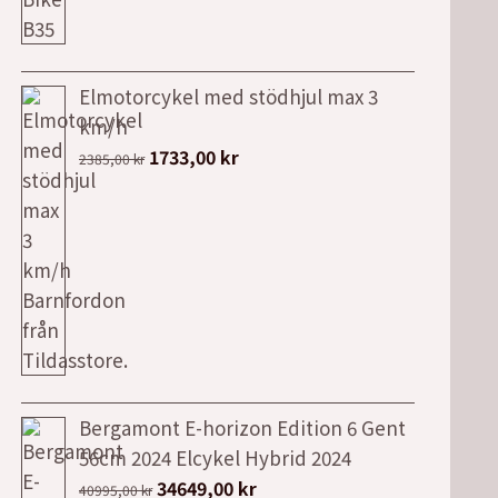
priset
priset
var:
är:
4199,00 kr.
3299,00 kr.
Elmotorcykel med stödhjul max 3
km/h
Det
Det
1733,00
kr
2385,00
kr
ursprungliga
nuvarande
priset
priset
var:
är:
2385,00 kr.
1733,00 kr.
Bergamont E-horizon Edition 6 Gent
56cm 2024 Elcykel Hybrid 2024
Det
Det
34649,00
kr
40995,00
kr