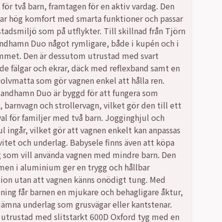
 för två barn, framtagen för en aktiv vardag. Den
r hög komfort med smarta funktioner och passar
 stadsmiljö som på utflykter. Till skillnad från Tjörn
,00 kr.
,00 kr.
ndhamn Duo något rymligare, både i kupén och i
mmet. Den är dessutom utrustad med svart
de fälgar och ekrar, däck med reflexband samt en
golvmatta som gör vagnen enkel att hålla ren.
andhamn Duo är byggd för att fungera som
 barnvagn och strollervagn, vilket gör den till ett
val för familjer med två barn. Jogginghjul och
ul ingår, vilket gör att vagnen enkelt kan anpassas
ivitet och underlag. Babysele finns även att köpa
dig som vill använda vagnen med mindre barn. Den
amen i aluminium ger en trygg och hållbar
ion utan att vagnen känns onödigt tung. Med
ing får barnen en mjukare och behagligare åktur,
jämna underlag som grusvägar eller kantstenar.
 utrustad med slitstarkt 600D Oxford tyg med en