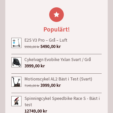
ursprungliga
nuvarande
priset
priset
var:
är:
1534,00 kr.
1304,00 kr.
Populärt!
E2S V3 Pro – Grå – Luft
Det
5490,00
kr
Det
9990,00
kr
ursprungliga
nuvarande
priset
priset
Cykelvagn Evobike Yxlan Svart / Grå
var:
är:
3999,00
kr
9990,00 kr.
5490,00 kr.
Motionscykel AL2 Bäst i Test (Svart)
Det
3999,00
kr
Det
7149,00
kr
ursprungliga
nuvarande
priset
priset
Spinningcykel Speedbike Race S - Bäst i
var:
är:
test
7149,00 kr.
3999,00 kr.
12749,00
kr