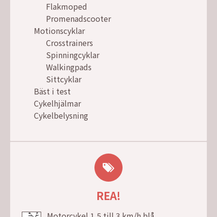
Flakmoped
Promenadscooter
Motionscyklar
Crosstrainers
Spinningcyklar
Walkingpads
Sittcyklar
Bäst i test
Cykelhjälmar
Cykelbelysning
REA!
Motorcykel 1,5 till 3 km/h blå