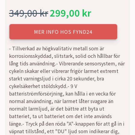
349,00
kr
299,00
kr
Det
Det
ursprungliga
nuvarande
MER INFO HOS FYND24
priset
priset
- Tillverkad av högkvalitativ metall som är
korrosionsskyddad, slitstark, solid och hållbar för
var:
är:
lång tids användning.- Vibrerande sensorsystem, när
cykeln skakar eller vibrerar frigör larmet extremt
349,00 kr.
299,00 kr.
starkt varningsljud i cirka 20 sekunder, bra
cykelsäkerhet stöldskydd.- 9 V
batteriströmförsörjning, kan hålla i en vecka för
normal användning, när larmet låter svagare än
normalt larmljud, är det bättre att byta ut
batteriet, ta ut batteriet om det inte används
länge.- Tryck på den röda "A"-knappen för att gå in i
väpnat tillstånd, ett "DU" ljud som indikerar dig,