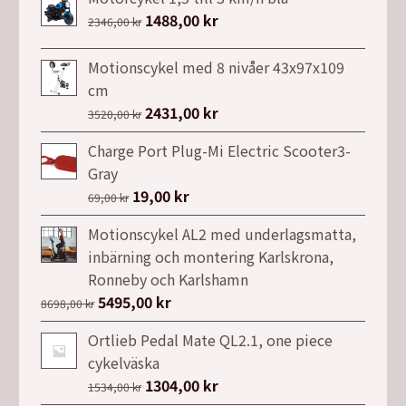
Det
1488,00
kr
Det
2346,00
kr
ursprungliga
nuvarande
priset
priset
Motionscykel med 8 nivåer 43x97x109
var:
är:
cm
2346,00 kr.
1488,00 kr.
Det
2431,00
kr
Det
3520,00
kr
ursprungliga
nuvarande
Charge Port Plug-Mi Electric Scooter3-
priset
priset
Gray
var:
är:
Det
19,00
kr
Det
69,00
kr
3520,00 kr.
2431,00 kr.
ursprungliga
nuvarande
Motionscykel AL2 med underlagsmatta,
priset
priset
inbärning och montering Karlskrona,
var:
är:
Ronneby och Karlshamn
69,00 kr.
19,00 kr.
Det
5495,00
kr
Det
8698,00
kr
ursprungliga
nuvarande
Ortlieb Pedal Mate QL2.1, one piece
priset
priset
cykelväska
var:
är:
Det
1304,00
kr
Det
1534,00
kr
8698,00 kr.
5495,00 kr.