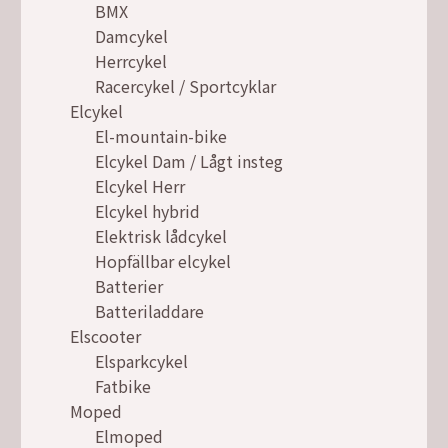
BMX
Damcykel
Herrcykel
Racercykel / Sportcyklar
Elcykel
El-mountain-bike
Elcykel Dam / Lågt insteg
Elcykel Herr
Elcykel hybrid
Elektrisk lådcykel
Hopfällbar elcykel
Batterier
Batteriladdare
Elscooter
Elsparkcykel
Fatbike
Moped
Elmoped