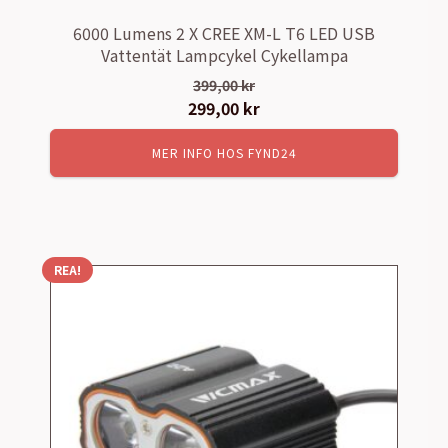
6000 Lumens 2 X CREE XM-L T6 LED USB
Vattentät Lampcykel Cykellampa
399,00
kr
Det
299,00
kr
Det
ursprungliga
nuvarande
MER INFO HOS FYND24
priset
priset
var:
är:
399,00 kr.
299,00 kr.
REA!