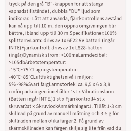
tryck på den grå "B"-knappen för att stänga
väpnadstillståndet, dubbla "DU" ljud som
indikerar.- Lätt att använda, fjärrkontrollens avstånd
kan nå upp till 10 m, den öppna omgivningen blir
bättre, ibland upp till 30 m.Specifikationer:100%
splitternyLarm: drivs av 1x 6F22 9V batteri (ingår
INTE)Fjärrkontroll: drivs av 1x L828-batteri
(ingår)Dynamisk ström: <100maLarmdecibel:
>105dbArbetstemperatur:
-15℃~75℃Lagringstemperatur:
-40℃~85℃Luftfuktighetsnivå i miljön:
5%~98%Svart färgLarmstorlek: ca. 9,5 x 6 x 3,8
cmförpackningen innehåller:1st x Vibrationslarm
(Batteri ingår INTE.)1 st x Fjärrkontroll4 st x
skruvar2st x SkruvlockAnmärkningar:1. Tillåt 1-3 cm
skillnad på grund av manuell mätning och 3-5 g för
skillnaden mellan olika färger.2. På grund av
skärmskillnaden kan färgen skilja sig lite från vad du