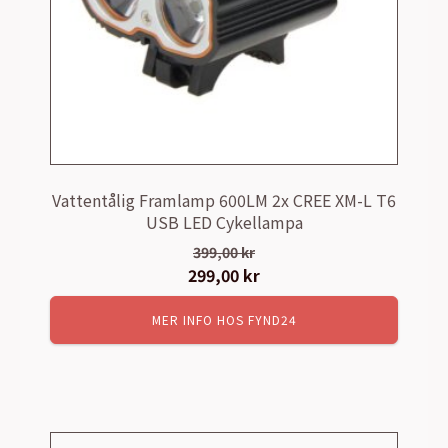
Vattentålig Framlamp 600LM 2x CREE XM-L T6
USB LED Cykellampa
399,00
kr
Det
299,00
kr
Det
ursprungliga
nuvarande
MER INFO HOS FYND24
priset
priset
var:
är:
399,00 kr.
299,00 kr.