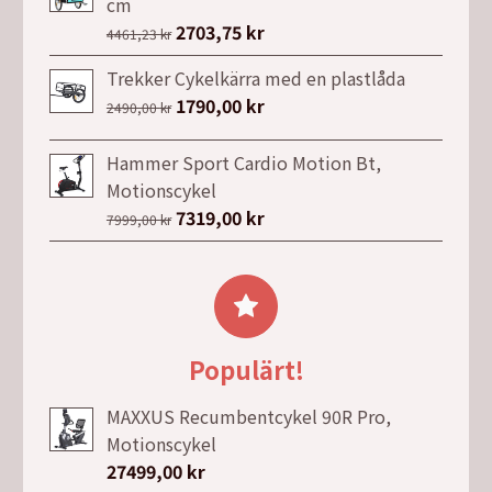
var:
är:
cm
3499,00 kr.
2999,00 kr.
Det
2703,75
kr
Det
4461,23
kr
ursprungliga
nuvarande
Trekker Cykelkärra med en plastlåda
priset
priset
Det
1790,00
kr
Det
2490,00
kr
var:
är:
ursprungliga
nuvarande
4461,23 kr.
2703,75 kr.
priset
priset
Hammer Sport Cardio Motion Bt,
var:
är:
Motionscykel
2490,00 kr.
1790,00 kr.
Det
7319,00
kr
Det
7999,00
kr
ursprungliga
nuvarande
priset
priset
var:
är:
7999,00 kr.
7319,00 kr.
Populärt!
MAXXUS Recumbentcykel 90R Pro,
Motionscykel
27499,00
kr