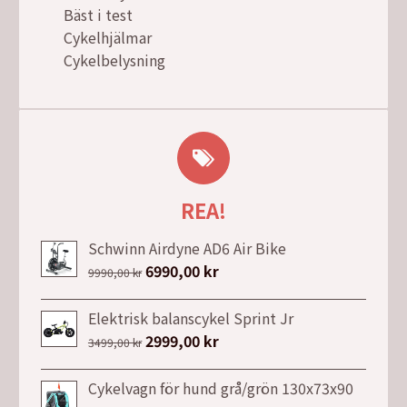
Bäst i test
Cykelhjälmar
Cykelbelysning
REA!
Schwinn Airdyne AD6 Air Bike
Det
6990,00
kr
Det
9990,00
kr
ursprungliga
nuvarande
priset
priset
Elektrisk balanscykel Sprint Jr
var:
är:
Det
2999,00
kr
Det
3499,00
kr
9990,00 kr.
6990,00 kr.
ursprungliga
nuvarande
priset
priset
Cykelvagn för hund grå/grön 130x73x90