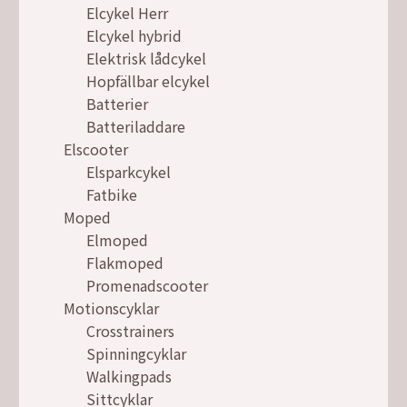
Elcykel Herr
Elcykel hybrid
Elektrisk lådcykel
Hopfällbar elcykel
Batterier
Batteriladdare
Elscooter
Elsparkcykel
Fatbike
Moped
Elmoped
Flakmoped
Promenadscooter
Motionscyklar
Crosstrainers
Spinningcyklar
Walkingpads
Sittcyklar