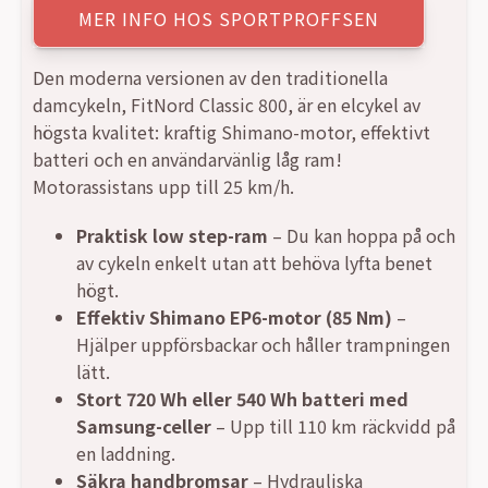
ursprungliga
nuvarande
MER INFO HOS SPORTPROFFSEN
priset
priset
Den moderna versionen av den traditionella
damcykeln, FitNord Classic 800, är en elcykel av
var:
är:
högsta kvalitet: kraftig Shimano-motor, effektivt
batteri och en användarvänlig låg ram!
28999,00 kr.
23999,00 kr.
Motorassistans upp till 25 km/h.
Praktisk low step-ram
– Du kan hoppa på och
av cykeln enkelt utan att behöva lyfta benet
högt.
Effektiv Shimano EP6-motor (85 Nm)
–
Hjälper uppförsbackar och håller trampningen
lätt.
Stort 720 Wh eller 540 Wh batteri med
Samsung-celler
– Upp till 110 km räckvidd på
en laddning.
Säkra handbromsar
– Hydrauliska