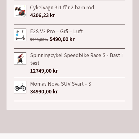
Cykelvagn 3i1 för 2 barn röd
4206,23
kr
E2S V3 Pro – Grå – Luft
Det
5490,00
kr
Det
9990,00
kr
ursprungliga
nuvarande
priset
priset
Spinningcykel Speedbike Race S - Bäst i
var:
är:
test
9990,00 kr.
5490,00 kr.
12749,00
kr
Momas Nova SUV Svart - S
34990,00
kr