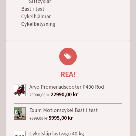
Sittcyklar
Bäst i test
Cykelhjälmar
Cykelbelysning
REA!
Arvo Promenadscooter P400 Röd
Det
22990,00
kr
Det
29900,00
kr
ursprungliga
nuvarande
priset
priset
Exum Motionscykel Bäst i test
var:
är:
Det
5995,00
kr
Det
7599,00
kr
29900,00 kr.
22990,00 kr.
ursprungliga
nuvarande
priset
priset
Cykelsläp lastvagn 40 kg