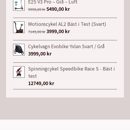
priset
priset
E2S V3 Pro – Grå – Luft
var:
är:
Det
5490,00
kr
Det
9990,00
kr
13999,00 kr.
9990,00 kr.
ursprungliga
nuvarande
priset
priset
Motionscykel AL2 Bäst i Test (Svart)
var:
är:
Det
3999,00
kr
Det
7149,00
kr
9990,00 kr.
5490,00 kr.
ursprungliga
nuvarande
priset
priset
Cykelvagn Evobike Yxlan Svart / Grå
var:
är:
3999,00
kr
7149,00 kr.
3999,00 kr.
Spinningcykel Speedbike Race S - Bäst i
test
12749,00
kr