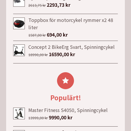
var:
är:
Det
2293,73
kr
Det
2613,75
kr
7599,00 kr.
5995,00 kr.
ursprungliga
nuvarande
priset
priset
Toppbox för motorcykel rymmer x2 48
var:
är:
liter
2613,75 kr.
2293,73 kr.
Det
694,00
kr
Det
1587,00
kr
ursprungliga
nuvarande
Concept 2 BikeErg Svart, Spinningcykel
priset
priset
Det
16590,00
kr
Det
18990,00
kr
var:
är:
ursprungliga
nuvarande
1587,00 kr.
694,00 kr.
priset
priset
var:
är:
18990,00 kr.
16590,00 kr.
Populärt!
Master Fitness S4050, Spinningcykel
Det
9990,00
kr
Det
13999,00
kr
ursprungliga
nuvarande