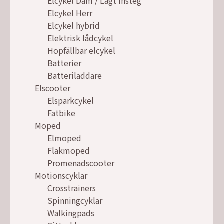
Elcykel Dam / Lågt insteg
Elcykel Herr
Elcykel hybrid
Elektrisk lådcykel
Hopfällbar elcykel
Batterier
Batteriladdare
Elscooter
Elsparkcykel
Fatbike
Moped
Elmoped
Flakmoped
Promenadscooter
Motionscyklar
Crosstrainers
Spinningcyklar
Walkingpads