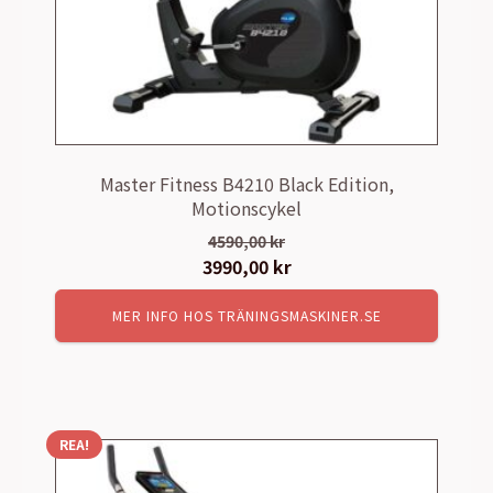
Master Fitness B4210 Black Edition,
Motionscykel
4590,00
kr
Det
3990,00
kr
Det
ursprungliga
nuvarande
MER INFO HOS TRÄNINGSMASKINER.SE
priset
priset
var:
är:
4590,00 kr.
3990,00 kr.
REA!