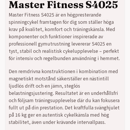
Master Fitness S4025
var:
är:
Master Fitness S4025 är en högpresterande
spinningcykel framtagen för dig som ställer höga
7990,00 kr.
5990,00 kr.
krav på kvalitet, komfort och träningskänsla. Med
komponenter och funktioner inspirerade av
professionell gymutrustning levererar S4025 en
tyst, stabil och realistisk cykelupplevelse – perfekt
för intensiv och regelbunden användning i hemmet.
Den remdrivna konstruktionen i kombination med
magnetiskt motstånd säkerställer en nästintill
ljudlös drift och en jämn, steglös
belastningsjustering. Resultatet är en underhållsfri
och följsam träningsupplevelse där du kan fokusera
fullt ut på din prestation. Det kraftfulla svänghjulet
på 16 kg ger en autentisk cykelkänsla med hög
stabilitet, även under krävande intervallpass.