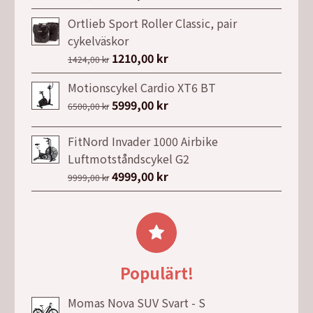
ursprungliga
nuvarande
Ortlieb Sport Roller Classic, pair
priset
priset
cykelväskor
var:
är:
Det
1210,00
kr
Det
1424,00
kr
7990,00 kr.
3990,00 kr.
ursprungliga
nuvarande
Motionscykel Cardio XT6 BT
priset
priset
Det
5999,00
kr
Det
6500,00
kr
var:
är:
ursprungliga
nuvarande
1424,00 kr.
1210,00 kr.
priset
priset
FitNord Invader 1000 Airbike
var:
är:
Luftmotståndscykel G2
6500,00 kr.
5999,00 kr.
Det
4999,00
kr
Det
9999,00
kr
ursprungliga
nuvarande
priset
priset
var:
är:
9999,00 kr.
4999,00 kr.
Populärt!
Momas Nova SUV Svart - S