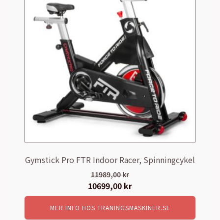
Gymstick Pro FTR Indoor Racer, Spinningcykel
11989,00
kr
Det
10699,00
kr
Det
ursprungliga
nuvarande
MER INFO HOS TRÄNINGSMASKINER.SE
priset
priset