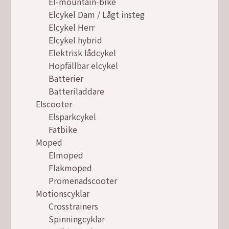
El-mountain-bike
Elcykel Dam / Lågt insteg
Elcykel Herr
Elcykel hybrid
Elektrisk lådcykel
Hopfällbar elcykel
Batterier
Batteriladdare
Elscooter
Elsparkcykel
Fatbike
Moped
Elmoped
Flakmoped
Promenadscooter
Motionscyklar
Crosstrainers
Spinningcyklar