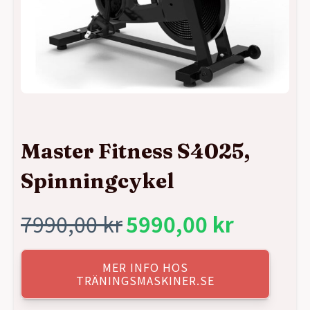
Master Fitness S4025,
Spinningcykel
7990,00
kr
5990,00
kr
Det
Det
ursprungliga
nuvarande
MER INFO HOS
TRÄNINGSMASKINER.SE
priset
priset