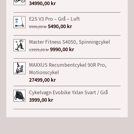
34990,00
kr
E2S V3 Pro – Grå – Luft
Det
5490,00
kr
Det
9990,00
kr
ursprungliga
nuvarande
priset
priset
Master Fitness S4050, Spinningcykel
var:
är:
Det
9990,00
kr
Det
13999,00
kr
9990,00 kr.
5490,00 kr.
ursprungliga
nuvarande
priset
priset
MAXXUS Recumbentcykel 90R Pro,
var:
är:
Motionscykel
13999,00 kr.
9990,00 kr.
27499,00
kr
Cykelvagn Evobike Yxlan Svart / Grå
3999,00
kr