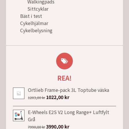
Walkingpads
Sittcyklar
Bäst i test
Cykelhjälmar
Cykelbelysning
REA!
Ortlieb Frame-pack 3L Toptube väska
Det
1022,00
kr
Det
1203,00
kr
ursprungliga
nuvarande
priset
priset
E-Wheels E2S V2 Long Range+ Luftfylt
var:
är:
Grå
1203,00 kr.
1022,00 kr.
Det
3990,00
kr
Det
7990,00
kr