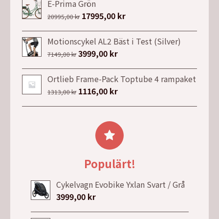
priset
priset
E-Prima Grön
var:
är:
Det
17995,00
kr
Det
20995,00
kr
26900,00 kr.
20990,00 kr.
ursprungliga
nuvarande
priset
priset
Motionscykel AL2 Bäst i Test (Silver)
var:
är:
Det
3999,00
kr
Det
7149,00
kr
20995,00 kr.
17995,00 kr.
ursprungliga
nuvarande
priset
priset
Ortlieb Frame-Pack Toptube 4 rampaket
var:
är:
Det
1116,00
kr
Det
1313,00
kr
7149,00 kr.
3999,00 kr.
ursprungliga
nuvarande
priset
priset
var:
är:
1313,00 kr.
1116,00 kr.
Populärt!
Cykelvagn Evobike Yxlan Svart / Grå
3999,00
kr