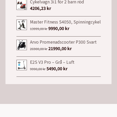
Cykelvagn 3i1 för 2 barn röd
4206,23
kr
Master Fitness S4050, Spinningcykel
Det
9990,00
kr
Det
13999,00
kr
ursprungliga
nuvarande
priset
priset
Arvo Promenadscooter P300 Svart
var:
är:
Det
21990,00
kr
Det
26900,00
kr
13999,00 kr.
9990,00 kr.
ursprungliga
nuvarande
priset
priset
E2S V3 Pro – Grå – Luft
var:
är:
Det
5490,00
kr
Det
9990,00
kr
26900,00 kr.
21990,00 kr.
ursprungliga
nuvarande
priset
priset
var:
är:
9990,00 kr.
5490,00 kr.