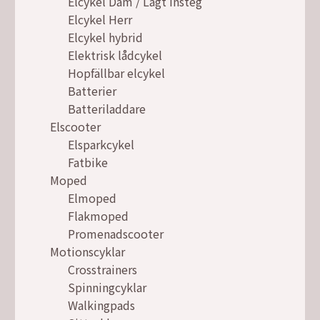
Elcykel Dam / Lågt insteg
Elcykel Herr
Elcykel hybrid
Elektrisk lådcykel
Hopfällbar elcykel
Batterier
Batteriladdare
Elscooter
Elsparkcykel
Fatbike
Moped
Elmoped
Flakmoped
Promenadscooter
Motionscyklar
Crosstrainers
Spinningcyklar
Walkingpads