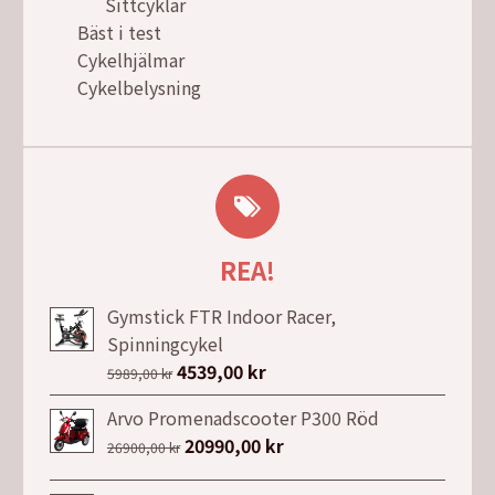
Sittcyklar
Bäst i test
Cykelhjälmar
Cykelbelysning
REA!
Gymstick FTR Indoor Racer,
Spinningcykel
Det
4539,00
kr
Det
5989,00
kr
ursprungliga
nuvarande
Arvo Promenadscooter P300 Röd
priset
priset
Det
20990,00
kr
Det
26900,00
kr
var:
är:
ursprungliga
nuvarande
5989,00 kr.
4539,00 kr.