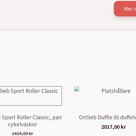
Mer i
 Sport Roller Classic, pair
Ortlieb Duffle 85 duffe
cykelväskor
2017,00
kr
1424,00
kr