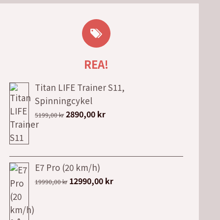
REA!
Titan LIFE Trainer S11,
Spinningcykel
Det
Det
2890,00
kr
5199,00
kr
ursprungliga
nuvarande
priset
priset
var:
är:
5199,00 kr.
2890,00 kr.
E7 Pro (20 km/h)
Det
Det
12990,00
kr
19990,00
kr
ursprungliga
nuvarande
priset
priset