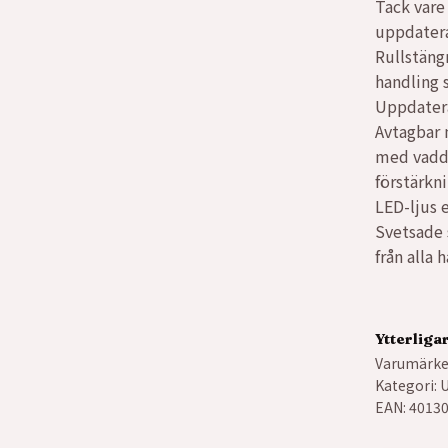
Tack vare
uppdatera
Rullstäng
handling s
Uppdatera
Avtagbar 
med vadde
förstärkni
LED-ljus 
Svetsade 
från alla 
Ytterliga
Varumärke
Kategori:
U
EAN:
4013