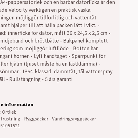
 A4-pappersstorlek och en bärbar datorficka är den
de Velocity verkligen en praktisk väska.
ningen möjliggör tillförlitlig och vattentät
amt hjälper till att hålla packen lätt i vikt. -
d: innerficka för dator, mått 36 x 24,5 x 2,5 cm -
midjeband och bröstbälte - Bakpanel komplett
ring som möjliggör luftflöde - Botten har
ngar i hörnen - Lyft handtaget - Spärrpunkt för
eller hjälm (ljuset måste ha en fästklämma) -
sömmar - IP64-klassad: dammtät, tål vattenspray
håll - Rullstängning - 5 års garanti
re information
:
Ortlieb
trustning - Ryggsäckar - Vandringsryggsäckar
051051521