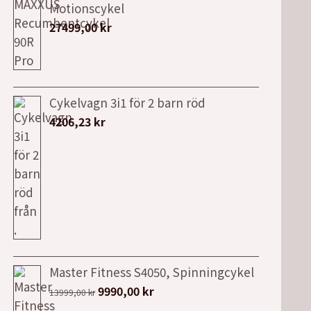
Motionscykel
27499,00
kr
Cykelvagn 3i1 för 2 barn röd
4206,23
kr
Master Fitness S4050, Spinningcykel
Det
Det
9990,00
kr
13999,00
kr
ursprungliga
nuvarande