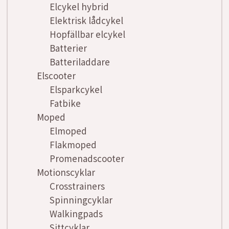
Elcykel hybrid
Elektrisk lådcykel
Hopfällbar elcykel
Batterier
Batteriladdare
Elscooter
Elsparkcykel
Fatbike
Moped
Elmoped
Flakmoped
Promenadscooter
Motionscyklar
Crosstrainers
Spinningcyklar
Walkingpads
Sittcyklar