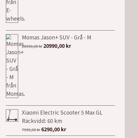
var:
är:
19990,00 kr.
12990,00 kr.
Momas Jason+ SUV - Grå - M
Det
Det
20990,00
kr
28990,00
kr
ursprungliga
nuvarande
priset
priset
var:
är:
28990,00 kr.
20990,00 kr.
Xiaomi Electric Scooter 5 Max GL
Räckvidd: 60 km
Det
Det
6290,00
kr
7990,00
kr
ursprungliga
nuvarande