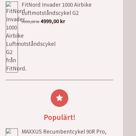
FitNord Invader 1000 Airbike
priset
priset
Luftmotståndscykel G2
var:
är:
Det
Det
4999,00
kr
9999,00
kr
7990,00 kr.
6290,00 kr.
ursprungliga
nuvarande
priset
priset
var:
är:
9999,00 kr.
4999,00 kr.
Populärt!
MAXXUS Recumbentcykel 90R Pro,