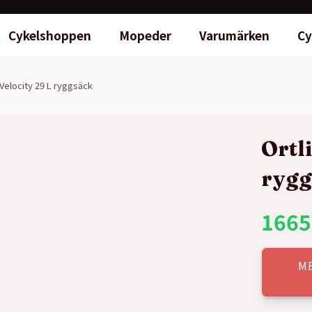
Cykelshoppen
Mopeder
Varumärken
Cy
 Velocity 29 L ryggsäck
Ortl
rygg
1665
M