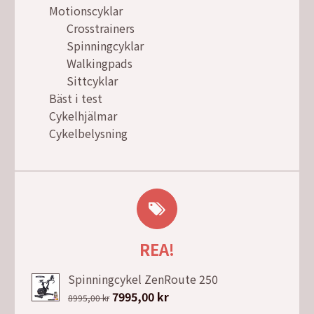
Motionscyklar
Crosstrainers
Spinningcyklar
Walkingpads
Sittcyklar
Bäst i test
Cykelhjälmar
Cykelbelysning
REA!
Spinningcykel ZenRoute 250
Det
7995,00
kr
Det
8995,00
kr
ursprungliga
nuvarande