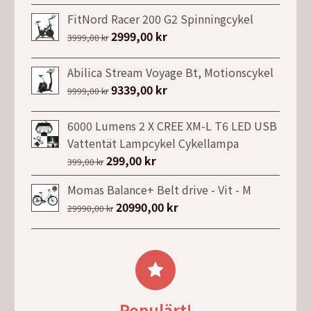
priset
priset
FitNord Racer 200 G2 Spinningcykel
var:
är:
Det
2999,00
kr
Det
3999,00
kr
8995,00 kr.
7995,00 kr.
ursprungliga
nuvarande
priset
priset
Abilica Stream Voyage Bt, Motionscykel
var:
är:
Det
9339,00
kr
Det
9999,00
kr
3999,00 kr.
2999,00 kr.
ursprungliga
nuvarande
priset
priset
6000 Lumens 2 X CREE XM-L T6 LED USB
var:
är:
Vattentät Lampcykel Cykellampa
9999,00 kr.
9339,00 kr.
Det
299,00
kr
Det
399,00
kr
ursprungliga
nuvarande
Momas Balance+ Belt drive - Vit - M
priset
priset
Det
20990,00
kr
Det
29990,00
kr
var:
är:
ursprungliga
nuvarande
399,00 kr.
299,00 kr.
priset
priset
var:
är:
29990,00 kr.
20990,00 kr.
Populärt!