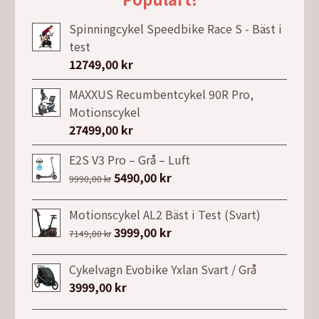
Spinningcykel Speedbike Race S - Bäst i
test
12749,00
kr
MAXXUS Recumbentcykel 90R Pro,
Motionscykel
27499,00
kr
E2S V3 Pro – Grå – Luft
Det
5490,00
kr
Det
9990,00
kr
ursprungliga
nuvarande
priset
priset
Motionscykel AL2 Bäst i Test (Svart)
var:
är:
Det
3999,00
kr
Det
7149,00
kr
9990,00 kr.
5490,00 kr.
ursprungliga
nuvarande
priset
priset
Cykelvagn Evobike Yxlan Svart / Grå
var:
är:
3999,00
kr
7149,00 kr.
3999,00 kr.