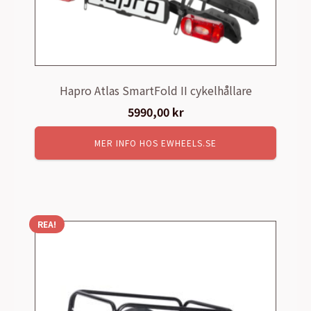
Hapro Atlas SmartFold II cykelhållare
5990,00
kr
MER INFO HOS EWHEELS.SE
REA!