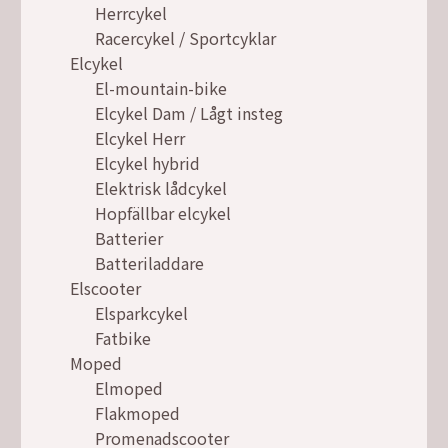
Herrcykel
Racercykel / Sportcyklar
Elcykel
El-mountain-bike
Elcykel Dam / Lågt insteg
Elcykel Herr
Elcykel hybrid
Elektrisk lådcykel
Hopfällbar elcykel
Batterier
Batteriladdare
Elscooter
Elsparkcykel
Fatbike
Moped
Elmoped
Flakmoped
Promenadscooter