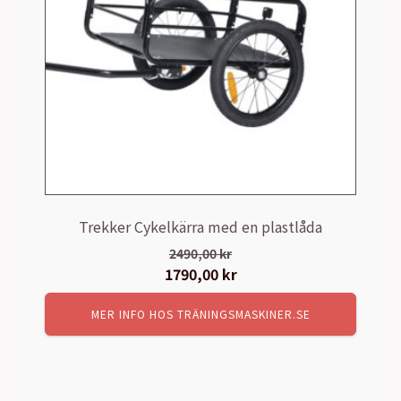
Trekker Cykelkärra med en plastlåda
2490,00
kr
Det
1790,00
kr
Det
ursprungliga
nuvarande
MER INFO HOS TRÄNINGSMASKINER.SE
priset
priset
var:
är:
2490,00 kr.
1790,00 kr.