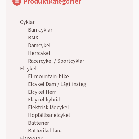
Produktkategorier
Cyklar
Barncyklar
BMX
Damcykel
Herrcykel
Racercykel / Sportcyklar
Elcykel
El-mountain-bike
Elcykel Dam / Lågt insteg
Elcykel Herr
Elcykel hybrid
Elektrisk lådcykel
Hopfällbar elcykel
Batterier
Batteriladdare
Elscooter