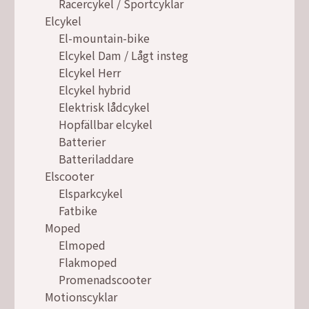
Racercykel / Sportcyklar
Elcykel
El-mountain-bike
Elcykel Dam / Lågt insteg
Elcykel Herr
Elcykel hybrid
Elektrisk lådcykel
Hopfällbar elcykel
Batterier
Batteriladdare
Elscooter
Elsparkcykel
Fatbike
Moped
Elmoped
Flakmoped
Promenadscooter
Motionscyklar