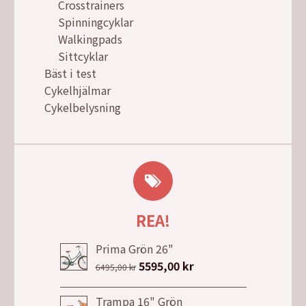
Crosstrainers
Spinningcyklar
Walkingpads
Sittcyklar
Bäst i test
Cykelhjälmar
Cykelbelysning
REA!
Prima Grön 26"
Det
5595,00
kr
Det
6495,00
kr
ursprungliga
nuvarande
priset
priset
Trampa 16" Grön