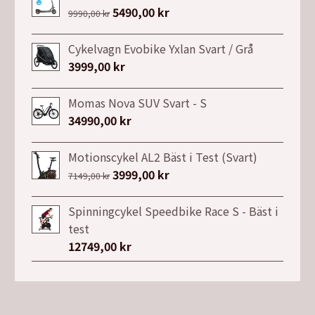
Det
5490,00
kr
Det
9990,00
kr
ursprungliga
nuvarande
priset
priset
Cykelvagn Evobike Yxlan Svart / Grå
var:
är:
3999,00
kr
9990,00 kr.
5490,00 kr.
Momas Nova SUV Svart - S
34990,00
kr
Motionscykel AL2 Bäst i Test (Svart)
Det
3999,00
kr
Det
7149,00
kr
ursprungliga
nuvarande
priset
priset
Spinningcykel Speedbike Race S - Bäst i
var:
är:
test
7149,00 kr.
3999,00 kr.
12749,00
kr