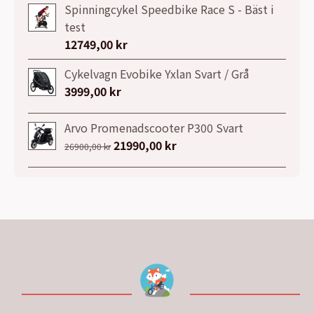
Spinningcykel Speedbike Race S - Bäst i
test
12749,00
kr
Cykelvagn Evobike Yxlan Svart / Grå
3999,00
kr
Arvo Promenadscooter P300 Svart
Det
21990,00
kr
Det
26900,00
kr
ursprungliga
nuvarande
priset
priset
var:
är:
26900,00 kr.
21990,00 kr.