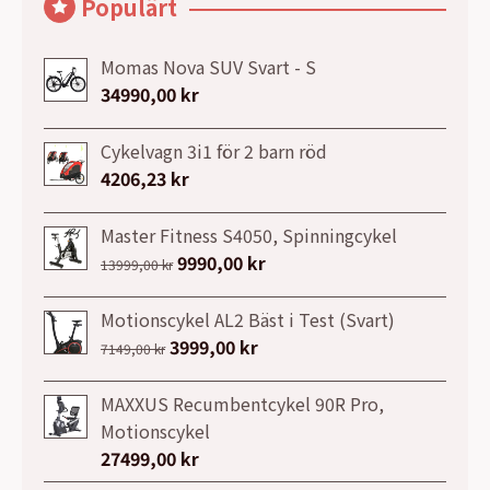
Populärt
Momas Nova SUV Svart - S
34990,00
kr
Cykelvagn 3i1 för 2 barn röd
4206,23
kr
Master Fitness S4050, Spinningcykel
Det
9990,00
kr
Det
13999,00
kr
ursprungliga
nuvarande
priset
priset
Motionscykel AL2 Bäst i Test (Svart)
var:
är:
Det
3999,00
kr
Det
7149,00
kr
13999,00 kr.
9990,00 kr.
ursprungliga
nuvarande
priset
priset
MAXXUS Recumbentcykel 90R Pro,
var:
är:
Motionscykel
7149,00 kr.
3999,00 kr.
27499,00
kr