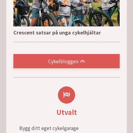
Crescent satsar på unga cykelhjältar
Cykelbloggen
Utvalt
Bygg ditt eget cykelgarage