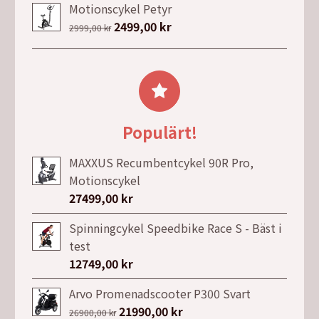
priset
priset
Motionscykel Petyr
var:
är:
Det
2499,00
kr
Det
2999,00
kr
3990,00 kr.
3590,00 kr.
ursprungliga
nuvarande
priset
priset
var:
är:
2999,00 kr.
2499,00 kr.
Populärt!
MAXXUS Recumbentcykel 90R Pro,
Motionscykel
27499,00
kr
Spinningcykel Speedbike Race S - Bäst i
test
12749,00
kr
Arvo Promenadscooter P300 Svart
Det
21990,00
kr
Det
26900,00
kr