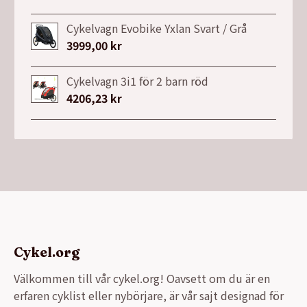
ursprungliga
nuvarande
priset
priset
Cykelvagn Evobike Yxlan Svart / Grå
var:
är:
3999,00
kr
26900,00 kr.
21990,00 kr.
Cykelvagn 3i1 för 2 barn röd
4206,23
kr
Cykel.org
Välkommen till vår cykel.org! Oavsett om du är en
erfaren cyklist eller nybörjare, är vår sajt designad för