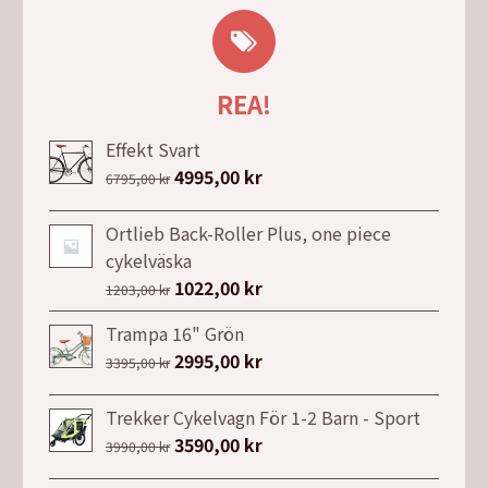
REA!
Effekt Svart
Det
4995,00
kr
Det
6795,00
kr
ursprungliga
nuvarande
priset
priset
Ortlieb Back-Roller Plus, one piece
var:
är:
cykelväska
6795,00 kr.
4995,00 kr.
Det
1022,00
kr
Det
1203,00
kr
ursprungliga
nuvarande
Trampa 16" Grön
priset
priset
Det
2995,00
kr
Det
3395,00
kr
var:
är:
ursprungliga
nuvarande
1203,00 kr.
1022,00 kr.
priset
priset
Trekker Cykelvagn För 1-2 Barn - Sport
var:
är:
Det
3590,00
kr
Det
3990,00
kr
3395,00 kr.
2995,00 kr.
ursprungliga
nuvarande