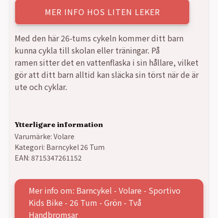
MER INFO HOS LITEN LEKER
Med den här 26-tums cykeln kommer ditt barn
kunna cykla till skolan eller träningar. På
ramen sitter det en vattenflaska i sin hållare, vilket
gör att ditt barn alltid kan släcka sin törst när de är
ute och cyklar.
Ytterligare information
Varumärke:
Volare
Kategori:
Barncykel 26 Tum
EAN:
8715347261152
Mer info om: Barncykel - Volare - Sportivo
Kids Bike - 26 Tum - Grön - Två
Handbromsar