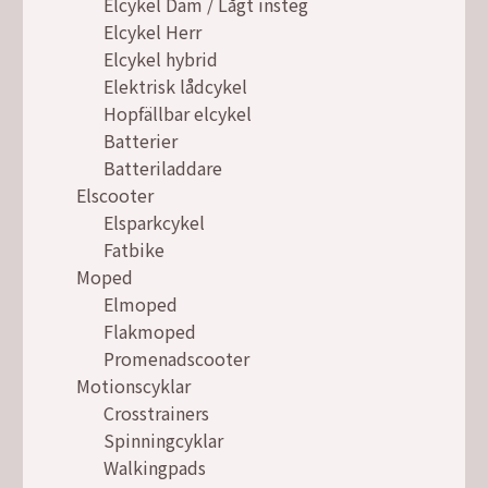
Elcykel Dam / Lågt insteg
Elcykel Herr
Elcykel hybrid
Elektrisk lådcykel
Hopfällbar elcykel
Batterier
Batteriladdare
Elscooter
Elsparkcykel
Fatbike
Moped
Elmoped
Flakmoped
Promenadscooter
Motionscyklar
Crosstrainers
Spinningcyklar
Walkingpads