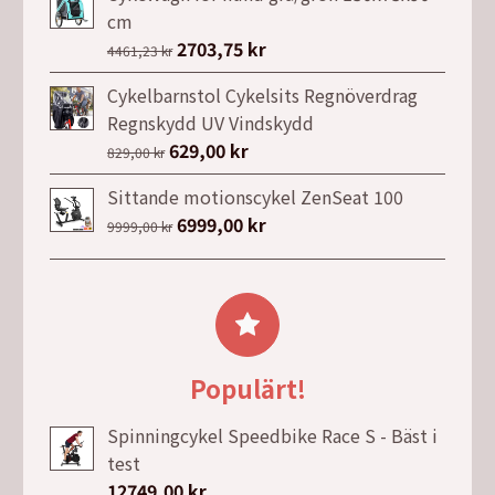
var:
är:
cm
17490,00 kr.
11990,00 kr.
Det
2703,75
kr
Det
4461,23
kr
ursprungliga
nuvarande
Cykelbarnstol Cykelsits Regnöverdrag
priset
priset
Regnskydd UV Vindskydd
var:
är:
Det
629,00
kr
Det
829,00
kr
4461,23 kr.
2703,75 kr.
ursprungliga
nuvarande
Sittande motionscykel ZenSeat 100
priset
priset
Det
6999,00
kr
Det
9999,00
kr
var:
är:
ursprungliga
nuvarande
829,00 kr.
629,00 kr.
priset
priset
var:
är:
9999,00 kr.
6999,00 kr.
Populärt!
Spinningcykel Speedbike Race S - Bäst i
test
12749,00
kr