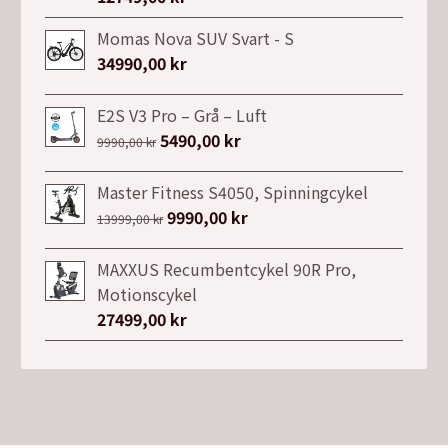
Momas Nova SUV Svart - S
34990,00
kr
E2S V3 Pro – Grå – Luft
Det
5490,00
kr
Det
9990,00
kr
ursprungliga
nuvarande
priset
priset
Master Fitness S4050, Spinningcykel
var:
är:
Det
9990,00
kr
Det
13999,00
kr
9990,00 kr.
5490,00 kr.
ursprungliga
nuvarande
priset
priset
MAXXUS Recumbentcykel 90R Pro,
var:
är:
Motionscykel
13999,00 kr.
9990,00 kr.
27499,00
kr