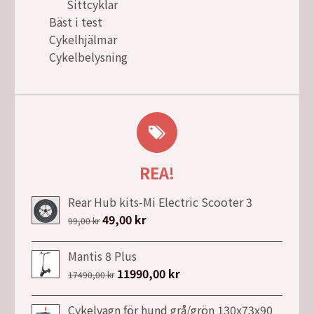
Sittcyklar
Bäst i test
Cykelhjälmar
Cykelbelysning
REA!
Rear Hub kits-Mi Electric Scooter 3
Det
49,00
kr
Det
99,00
kr
ursprungliga
nuvarande
priset
priset
Mantis 8 Plus
var:
är:
Det
11990,00
kr
Det
17490,00
kr
99,00 kr.
49,00 kr.
ursprungliga
nuvarande
priset
priset
Cykelvagn för hund grå/grön 130x73x90