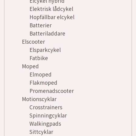
Elcykel hybrid
Elektrisk lådcykel
Hopfällbar elcykel
Batterier
Batteriladdare
Elscooter
Elsparkcykel
Fatbike
Moped
Elmoped
Flakmoped
Promenadscooter
Motionscyklar
Crosstrainers
Spinningcyklar
Walkingpads
Sittcyklar