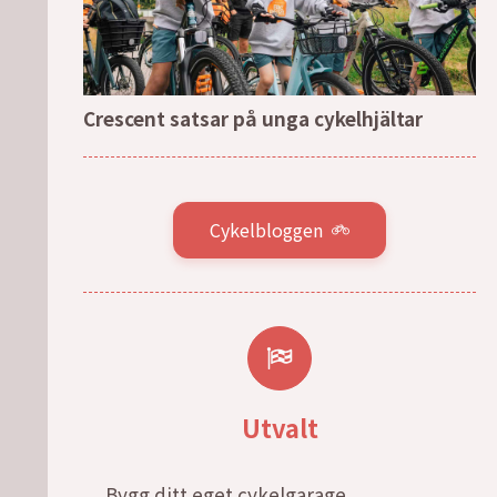
Crescent satsar på unga cykelhjältar
Cykelbloggen
Utvalt
Bygg ditt eget cykelgarage