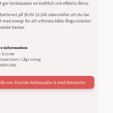
t ger Ambassador en kraftfull och effektiv åktur.
batteriet på 36.9V 19.2Ah säkerställer att du har
gt med energi för att utforska både långa sträckor
nande backar.
re information
:
Ecoride
lcykel Dam / Lågt insteg
288011080
info om: Ecoride Ambassador 4 med Navmotor