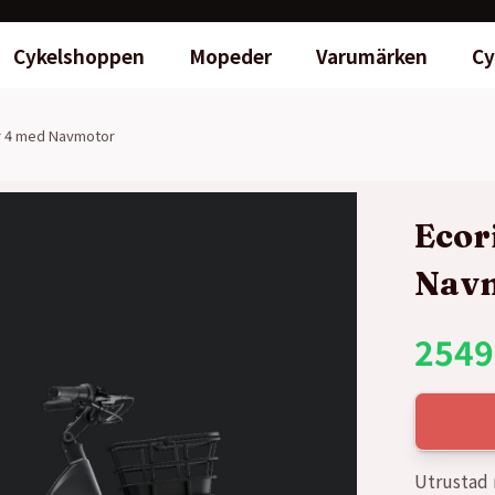
Cykelshoppen
Mopeder
Varumärken
Cy
r 4 med Navmotor
Ecor
Nav
2549
Utrustad