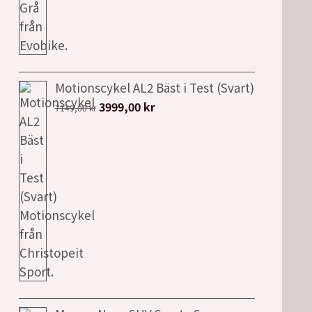
Motionscykel AL2 Bäst i Test (Svart)
Det
Det
3999,00
kr
7149,00
kr
ursprungliga
nuvarande
priset
priset
var:
är:
7149,00 kr.
3999,00 kr.