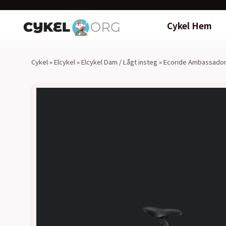
Cykel Hem
Cykel
»
Elcykel
»
Elcykel Dam / Lågt insteg
»
Ecoride Ambassado