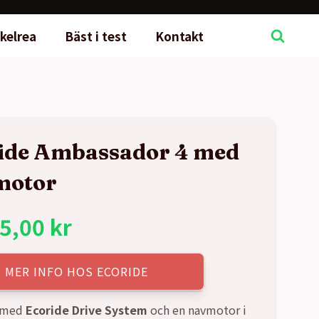
kelrea
Bäst i test
Kontakt
ide Ambassador 4 med
motor
5,00
kr
MER INFO HOS ECORIDE
 med
Ecoride Drive System
och en navmotor i