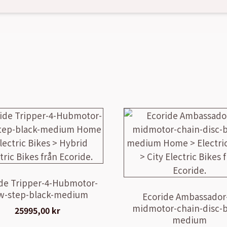
de Tripper-4-Hubmotor-
w-step-black-medium
Ecoride Ambassador
midmotor-chain-disc-b
25995,00
kr
medium