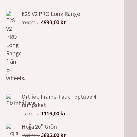
E2S V2 PRO Long Range
Det
Det
4990,00
kr
9990,00
kr
ursprungliga
nuvarande
priset
priset
var:
är:
9990,00 kr.
4990,00 kr.
Ortlieb Frame-Pack Toptube 4
rampaket
Det
Det
1116,00
kr
1313,00
kr
ursprungliga
nuvarande
Hojja 20" Grön
priset
priset
Det
Det
3895,00
kr
4395,00
kr