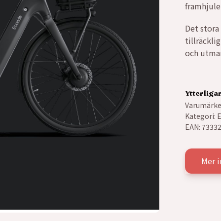
framhjule
Det stora 
tillräckli
och utma
Ytterliga
Varumärke
Kategori:
E
EAN:
7333
Mer 