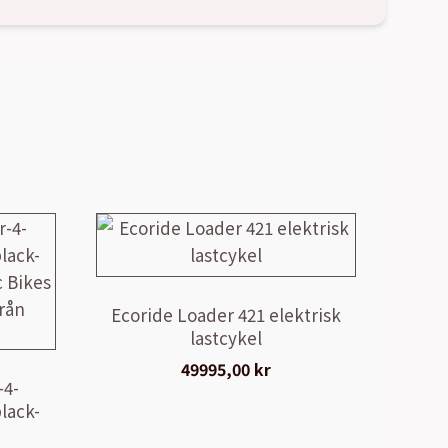
Ecoride Loader 421 elektrisk
lastcykel
49995,00
kr
-4-
lack-