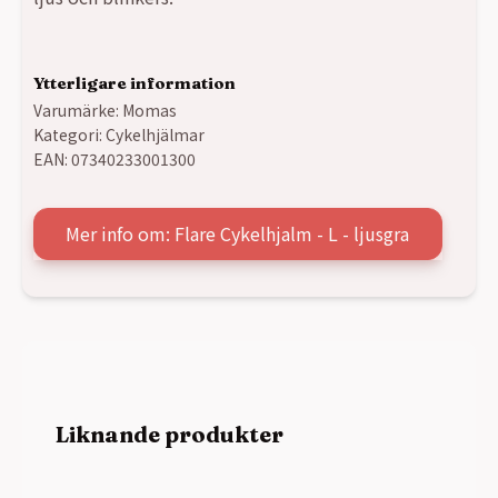
Ytterligare information
Varumärke:
Momas
Kategori:
Cykelhjälmar
EAN:
07340233001300
Mer info om: Flare Cykelhjalm - L - ljusgra
Liknande produkter