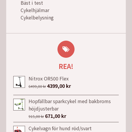
Bäst i test
Cykelhjälmar
Cykelbelysning
REA!
Nitrox OR500 Flex
Det
4399,00
kr
Det
6499,00
kr
ursprungliga
nuvarande
priset
priset
Hopfällbar sparkcykel med bakbroms
var:
är:
höjdjusterbar
6499,00 kr.
4399,00 kr.
Det
671,00
kr
Det
915,00
kr
ursprungliga
nuvarande
Cykelvagn för hund röd/svart
priset
priset