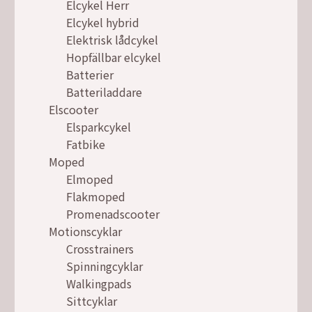
Elcykel Herr
Elcykel hybrid
Elektrisk lådcykel
Hopfällbar elcykel
Batterier
Batteriladdare
Elscooter
Elsparkcykel
Fatbike
Moped
Elmoped
Flakmoped
Promenadscooter
Motionscyklar
Crosstrainers
Spinningcyklar
Walkingpads
Sittcyklar