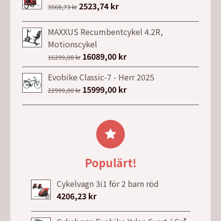
Det
2523,74
kr
Det
3568,73
kr
var:
är:
ursprungliga
nuvarande
915,00 kr.
671,00 kr.
priset
priset
MAXXUS Recumbentcykel 4.2R,
var:
är:
Motionscykel
3568,73 kr.
2523,74 kr.
Det
16089,00
kr
Det
16299,00
kr
ursprungliga
nuvarande
Evobike Classic-7 - Herr 2025
priset
priset
Det
15999,00
kr
Det
22999,00
kr
var:
är:
ursprungliga
nuvarande
16299,00 kr.
16089,00 kr.
priset
priset
var:
är:
22999,00 kr.
15999,00 kr.
Populärt!
Cykelvagn 3i1 för 2 barn röd
4206,23
kr