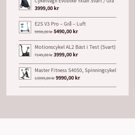
Cykelvagn Evobike Yxlan Svart / Grå
3999,00
kr
E2S V3 Pro – Grå – Luft
Det
5490,00
kr
Det
9990,00
kr
ursprungliga
nuvarande
priset
priset
Motionscykel AL2 Bäst i Test (Svart)
var:
är:
Det
3999,00
kr
Det
7149,00
kr
9990,00 kr.
5490,00 kr.
ursprungliga
nuvarande
priset
priset
Master Fitness S4050, Spinningcykel
var:
är:
Det
9990,00
kr
Det
13999,00
kr
7149,00 kr.
3999,00 kr.
ursprungliga
nuvarande
priset
priset
var:
är:
13999,00 kr.
9990,00 kr.