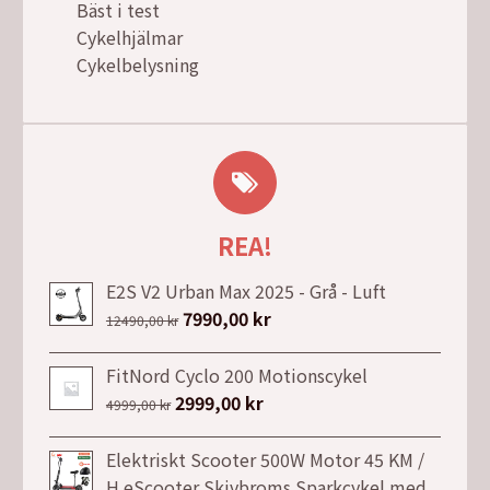
Bäst i test
Cykelhjälmar
Cykelbelysning
REA!
E2S V2 Urban Max 2025 - Grå - Luft
Det
7990,00
kr
Det
12490,00
kr
ursprungliga
nuvarande
priset
priset
FitNord Cyclo 200 Motionscykel
var:
är:
Det
2999,00
kr
Det
4999,00
kr
12490,00 kr.
7990,00 kr.
ursprungliga
nuvarande
priset
priset
Elektriskt Scooter 500W Motor 45 KM /
var:
är:
H eScooter Skivbroms Sparkcykel med