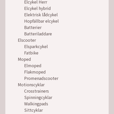
Elcykel Herr
Elcykel hybrid
Elektrisk lådcykel
Hopfällbar elcykel
Batterier
Batteriladdare
Elscooter
Elsparkcykel
Fatbike
Moped
Elmoped
Flakmoped
Promenadscooter
Motionscyklar
Crosstrainers
Spinningcyklar
Walkingpads
Sittcyklar