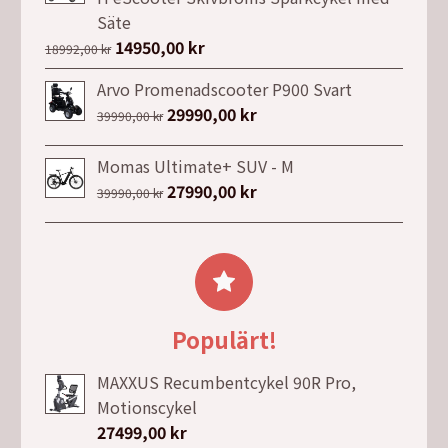
4999,00 kr.
2999,00 kr.
Säte
Det
14950,00
kr
Det
18992,00
kr
ursprungliga
nuvarande
Arvo Promenadscooter P900 Svart
priset
priset
Det
29990,00
kr
Det
39990,00
kr
var:
är:
ursprungliga
nuvarande
18992,00 kr.
14950,00 kr.
priset
priset
Momas Ultimate+ SUV - M
var:
är:
Det
27990,00
kr
Det
39990,00
kr
39990,00 kr.
29990,00 kr.
ursprungliga
nuvarande
priset
priset
var:
är:
39990,00 kr.
27990,00 kr.
Populärt!
MAXXUS Recumbentcykel 90R Pro,
Motionscykel
27499,00
kr