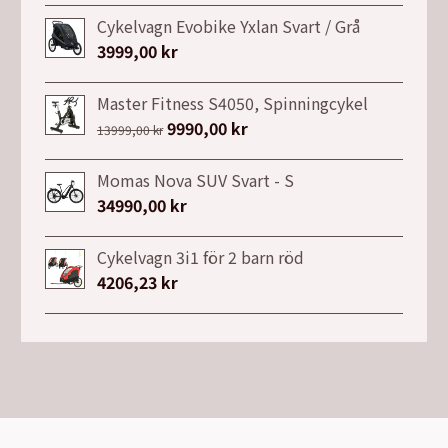
Cykelvagn Evobike Yxlan Svart / Grå
3999,00
kr
Master Fitness S4050, Spinningcykel
Det
9990,00
kr
Det
13999,00
kr
ursprungliga
nuvarande
priset
priset
Momas Nova SUV Svart - S
var:
är:
34990,00
kr
13999,00 kr.
9990,00 kr.
Cykelvagn 3i1 för 2 barn röd
4206,23
kr