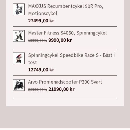
MAXXUS Recumbentcykel 90R Pro,
Motionscykel
27499,00
kr
Master Fitness S4050, Spinningcykel
Det
9990,00
kr
Det
13999,00
kr
ursprungliga
nuvarande
priset
priset
Spinningcykel Speedbike Race S - Bäst i
var:
är:
test
13999,00 kr.
9990,00 kr.
12749,00
kr
Arvo Promenadscooter P300 Svart
Det
21990,00
kr
Det
26900,00
kr
ursprungliga
nuvarande
priset
priset
var:
är:
26900,00 kr.
21990,00 kr.