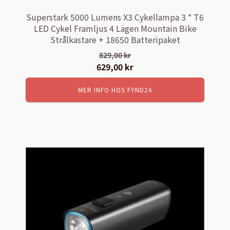
Superstark 5000 Lumens X3 Cykellampa 3 * T6
LED Cykel Framljus 4 Lägen Mountain Bike
Strålkastare + 18650 Batteripaket
829,00
kr
Det
629,00
kr
Det
ursprungliga
nuvarande
MER INFO HOS FYND24
priset
priset
var:
är:
829,00 kr.
629,00 kr.