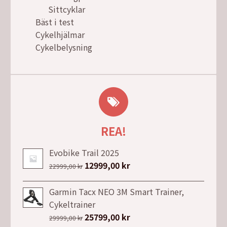
Sittcyklar
Bäst i test
Cykelhjälmar
Cykelbelysning
REA!
Evobike Trail 2025
Det
12999,00
kr
Det
22999,00
kr
ursprungliga
nuvarande
priset
priset
Garmin Tacx NEO 3M Smart Trainer,
var:
är:
Cykeltrainer
22999,00 kr.
12999,00 kr.
Det
25799,00
kr
Det
29999,00
kr