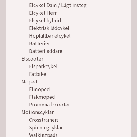
Elcykel Dam / Lågt insteg
Elcykel Herr
Elcykel hybrid
Elektrisk lådcykel
Hopfällbar elcykel
Batterier
Batteriladdare
Elscooter
Elsparkcykel
Fatbike
Moped
Elmoped
Flakmoped
Promenadscooter
Motionscyklar
Crosstrainers
Spinningcyklar
Walkingpads