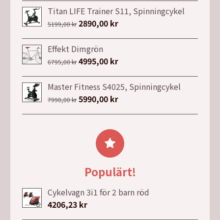
ursprungliga
nuvarande
Titan LIFE Trainer S11, Spinningcykel
priset
priset
Det
2890,00
kr
Det
5199,00
kr
var:
är:
ursprungliga
nuvarande
29999,00 kr.
25799,00 kr.
priset
priset
Effekt Dimgrön
var:
är:
Det
4995,00
kr
Det
6795,00
kr
5199,00 kr.
2890,00 kr.
ursprungliga
nuvarande
priset
priset
Master Fitness S4025, Spinningcykel
var:
är:
Det
5990,00
kr
Det
7990,00
kr
6795,00 kr.
4995,00 kr.
ursprungliga
nuvarande
priset
priset
var:
är:
7990,00 kr.
5990,00 kr.
Populärt!
Cykelvagn 3i1 för 2 barn röd
4206,23
kr