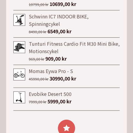
Det
10699,00
kr
Det
10799,00
kr
ursprungliga
nuvarande
Schwinn IC7 INDOOR BIKE,
priset
priset
Spinningcykel
var:
är:
Det
6549,00
kr
Det
8490,00
kr
10799,00 kr.
10699,00 kr.
ursprungliga
nuvarande
Tunturi Fitness Cardio Fit M30 Mini Bike,
priset
priset
Motionscykel
var:
är:
Det
909,00
kr
Det
969,00
kr
8490,00 kr.
6549,00 kr.
ursprungliga
nuvarande
Momas Eywa Pro - S
priset
priset
Det
30990,00
kr
Det
45990,00
kr
var:
är:
ursprungliga
nuvarande
969,00 kr.
909,00 kr.
priset
priset
Evobike Desert 500
var:
är:
Det
5999,00
kr
Det
7999,00
kr
45990,00 kr.
30990,00 kr.
ursprungliga
nuvarande
priset
priset
var:
är:
7999,00 kr.
5999,00 kr.