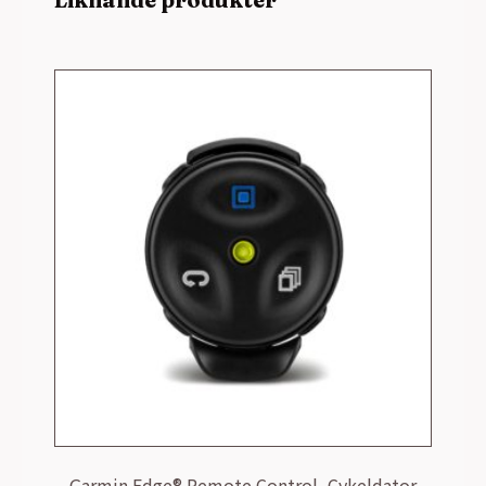
Garmin Edge® Remote Control, Cykeldator