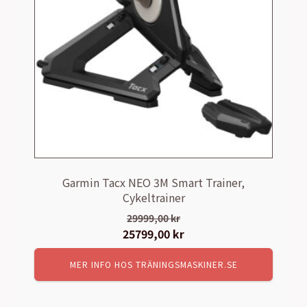
Garmin Tacx NEO 3M Smart Trainer,
Cykeltrainer
29999,00
kr
Det
25799,00
kr
Det
ursprungliga
nuvarande
MER INFO HOS TRÄNINGSMASKINER.SE
priset
priset
var:
är:
29999,00 kr.
25799,00 kr.