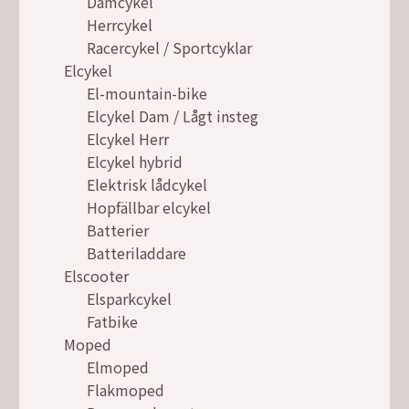
Damcykel
Herrcykel
Racercykel / Sportcyklar
Elcykel
El-mountain-bike
Elcykel Dam / Lågt insteg
Elcykel Herr
Elcykel hybrid
Elektrisk lådcykel
Hopfällbar elcykel
Batterier
Batteriladdare
Elscooter
Elsparkcykel
Fatbike
Moped
Elmoped
Flakmoped