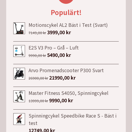
Populärt!
Motionscykel AL2 Bäst i Test (Svart)
Det
3999,00
kr
Det
7149,00
kr
ursprungliga
nuvarande
priset
priset
E2S V3 Pro – Grå – Luft
var:
är:
Det
5490,00
kr
Det
9990,00
kr
7149,00 kr.
3999,00 kr.
ursprungliga
nuvarande
priset
priset
Arvo Promenadscooter P300 Svart
var:
är:
Det
21990,00
kr
Det
26900,00
kr
9990,00 kr.
5490,00 kr.
ursprungliga
nuvarande
priset
priset
Master Fitness S4050, Spinningcykel
var:
är:
Det
9990,00
kr
Det
13999,00
kr
26900,00 kr.
21990,00 kr.
ursprungliga
nuvarande
priset
priset
Spinningcykel Speedbike Race S - Bäst i
var:
är:
test
13999,00 kr.
9990,00 kr.
12749,00
kr