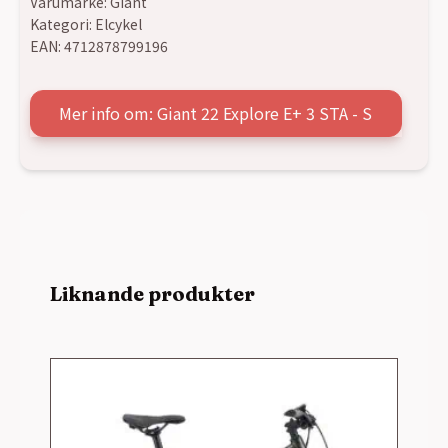
Varumärke:
Giant
Kategori:
Elcykel
EAN:
4712878799196
Mer info om: Giant 22 Explore E+ 3 STA - S
Liknande produkter