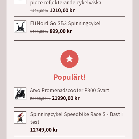
piece reflekterande cykelväska
var:
är:
Det
1210,00
kr
Det
1424,00
kr
69,00 kr.
19,00 kr.
ursprungliga
nuvarande
FitNord Go SB3 Spinningcykel
priset
priset
Det
899,00
kr
Det
1499,00
kr
var:
är:
ursprungliga
nuvarande
1424,00 kr.
1210,00 kr.
priset
priset
var:
är:
1499,00 kr.
899,00 kr.
Populärt!
Arvo Promenadscooter P300 Svart
Det
21990,00
kr
Det
26900,00
kr
ursprungliga
nuvarande
priset
priset
Spinningcykel Speedbike Race S - Bäst i
var:
är:
test
26900,00 kr.
21990,00 kr.
12749,00
kr