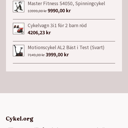
Master Fitness S4050, Spinningcykel
Det
9990,00
kr
Det
13999,00
kr
ursprungliga
nuvarande
priset
priset
Cykelvagn 3i1 för 2 barn röd
var:
är:
4206,23
kr
13999,00 kr.
9990,00 kr.
Motionscykel AL2 Bäst i Test (Svart)
Det
3999,00
kr
Det
7149,00
kr
ursprungliga
nuvarande
priset
priset
var:
är:
7149,00 kr.
3999,00 kr.
Cykel.org