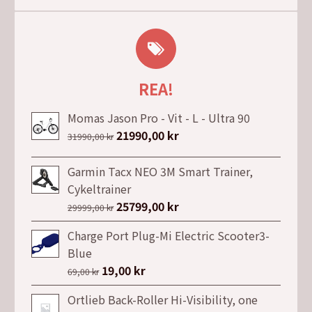
REA!
Momas Jason Pro - Vit - L - Ultra 90
Det
21990,00
kr
Det
31990,00
kr
ursprungliga
nuvarande
priset
priset
Garmin Tacx NEO 3M Smart Trainer,
var:
är:
Cykeltrainer
31990,00 kr.
21990,00 kr.
Det
25799,00
kr
Det
29999,00
kr
ursprungliga
nuvarande
Charge Port Plug-Mi Electric Scooter3-
priset
priset
Blue
var:
är:
Det
19,00
kr
Det
69,00
kr
29999,00 kr.
25799,00 kr.
ursprungliga
nuvarande
Ortlieb Back-Roller Hi-Visibility, one
priset
priset