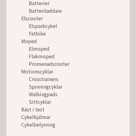
Batterier
Batteriladdare
Elscooter
Elsparkcykel
Fatbike
Moped
Elmoped
Flakmoped
Promenadscooter
Motionscyklar
Crosstrainers
Spinningcyklar
Walkingpads
Sittcyklar
Bäst i test
Cykelhjälmar
Cykelbelysning