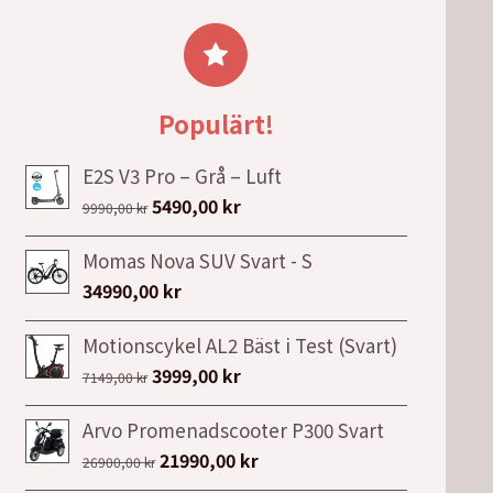
priset
priset
var:
är:
1395,00 kr.
1195,00 kr.
Populärt!
E2S V3 Pro – Grå – Luft
Det
Det
5490,00
kr
9990,00
kr
ursprungliga
nuvarande
Momas Nova SUV Svart - S
priset
priset
34990,00
kr
var:
är:
9990,00 kr.
5490,00 kr.
Motionscykel AL2 Bäst i Test (Svart)
Det
Det
3999,00
kr
7149,00
kr
ursprungliga
nuvarande
Arvo Promenadscooter P300 Svart
priset
priset
Det
Det
21990,00
kr
var:
är:
26900,00
kr
ursprungliga
nuvarande