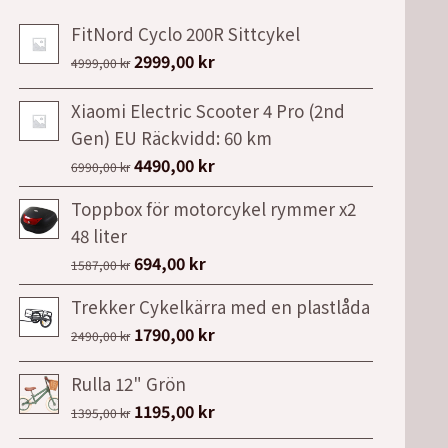
FitNord Cyclo 200R Sittcykel
Det
Det
2999,00
kr
4999,00
kr
ursprungliga
nuvarande
Xiaomi Electric Scooter 4 Pro (2nd
priset
priset
Gen) EU Räckvidd: 60 km
var:
är:
Det
Det
4490,00
kr
4999,00 kr.
2999,00 kr.
6990,00
kr
ursprungliga
nuvarande
Toppbox för motorcykel rymmer x2
priset
priset
48 liter
var:
är:
Det
Det
694,00
kr
1587,00
kr
6990,00 kr.
4490,00 kr.
ursprungliga
nuvarande
Trekker Cykelkärra med en plastlåda
priset
priset
Det
Det
1790,00
kr
2490,00
kr
var:
är:
ursprungliga
nuvarande
1587,00 kr.
694,00 kr.
Rulla 12" Grön
priset
priset
Det
Det
1195,00
kr
var:
är:
1395,00
kr
ursprungliga
nuvarande
2490,00 kr.
1790,00 kr.