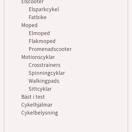
Elscooter
Elsparkcykel
Fatbike
Moped
Elmoped
Flakmoped
Promenadscooter
Motionscyklar
Crosstrainers
Spinningcyklar
Walkingpads
Sittcyklar
Bäst i test
Cykelhjälmar
Cykelbelysning