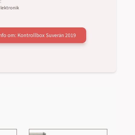
:
lektronik
nfo om: Kontrollbox Suverän 2019