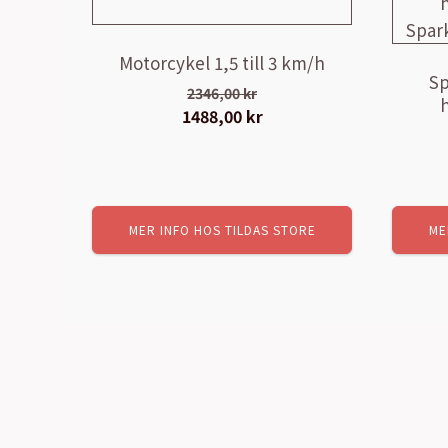
Motorcykel 1,5 till 3 km/h
Sp
2346,00
kr
h
Det
1488,00
kr
Det
ursprungliga
nuvarande
priset
priset
var:
är:
2346,00 kr.
1488,00 kr.
MER INFO HOS TILDAS STORE
ME