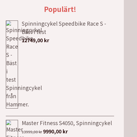
Populärt!
Spinningcykel Speedbike Race S -
Bäst i test
12749,00
kr
Master Fitness S4050, Spinningcykel
Det
Det
9990,00
kr
13999,00
kr