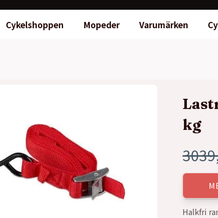
Cykelshoppen
Mopeder
Varumärken
Cy
Last
kg
3039
Det
Det
ursp
nuva
M
prise
prise
Halkfri ra