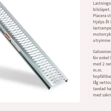
Lastnings
var:
är:
bilsläpet.
Placera s
3039
2240
Hjälps åt
lastrampe
motorcyke
utrymme o
Galvanise
för enkel
med 2 ram
m.m.
hopfällba
låg netto
tandad hal
med säkri