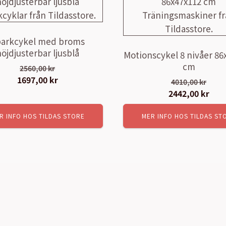
arkcykel med broms
öjdjusterbar ljusblå
Motionscykel 8 nivåer 86
cm
2560,00
kr
Det
1697,00
kr
Det
4010,00
kr
ursprungliga
nuvarande
Det
2442,00
kr
Det
priset
priset
ursprungliga
nuv
R INFO HOS TILDAS STORE
var:
är:
MER INFO HOS TILDAS ST
priset
pris
2560,00 kr.
1697,00 kr.
var:
är:
4010,00 kr.
2442