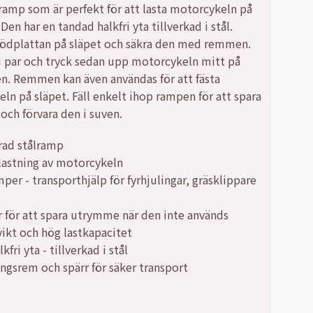
ramp som är perfekt för att lasta motorcykeln på
 Den har en tandad halkfri yta tillverkad i stål.
tödplattan på släpet och säkra den med remmen.
,00 kr.
,00 kr.
 i par och tryck sedan upp motorcykeln mitt på
n. Remmen kan även användas för att fästa
ln på släpet. Fäll enkelt ihop rampen för att spara
ch förvara den i suven.
rad stålramp
 lastning av motorcykeln
per - transporthjälp för fyrhjulingar, gräsklippare
r för att spara utrymme när den inte används
vikt och hög lastkapacitet
kfri yta - tillverkad i stål
ngsrem och spärr för säker transport