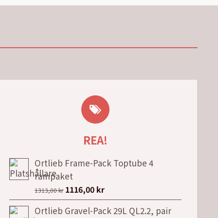
REA!
Ortlieb Frame-Pack Toptube 4
rampaket
Det
Det
1116,00
kr
1313,00
kr
ursprungliga
nuvarande
Ortlieb Gravel-Pack 29L QL2.2, pair
priset
priset