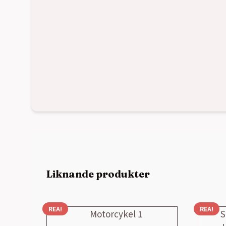
Liknande produkter
REA!
REA!