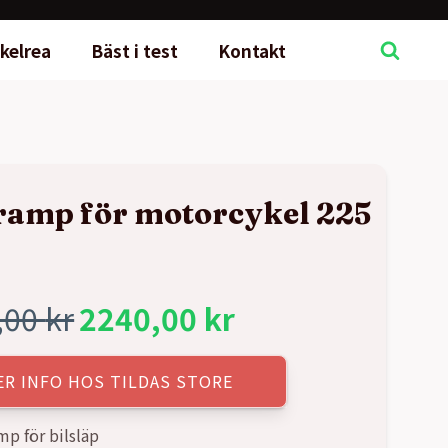
kelrea
Bäst i test
Kontakt
ramp för motorcykel 225
,00
kr
2240,00
kr
rungliga
rande
ER INFO HOS TILDAS STORE
t
t
mp för bilsläp