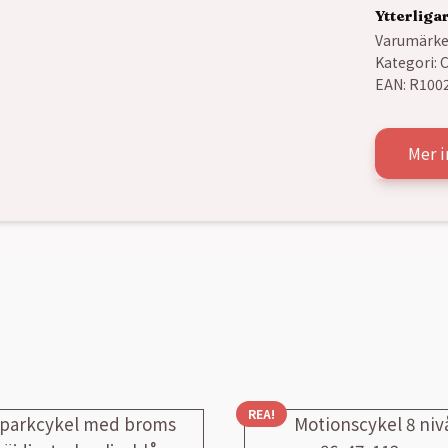
Ytterliga
Varumärke
Kategori:
C
EAN:
R100
Mer i
REA!