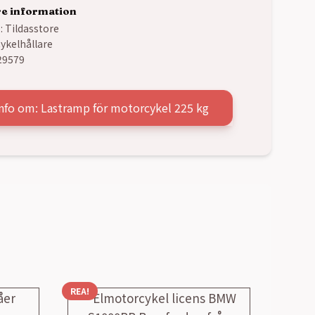
re information
:
Tildasstore
ykelhållare
29579
nfo om: Lastramp för motorcykel 225 kg
REA!