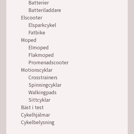
Batterier
Batteriladdare
Elscooter
Elsparkcykel
Fatbike
Moped
Elmoped
Flakmoped
Promenadscooter
Motionscyklar
Crosstrainers
Spinningcyklar
Walkingpads
Sittcyklar
Bäst i test
Cykelhjälmar
Cykelbelysning