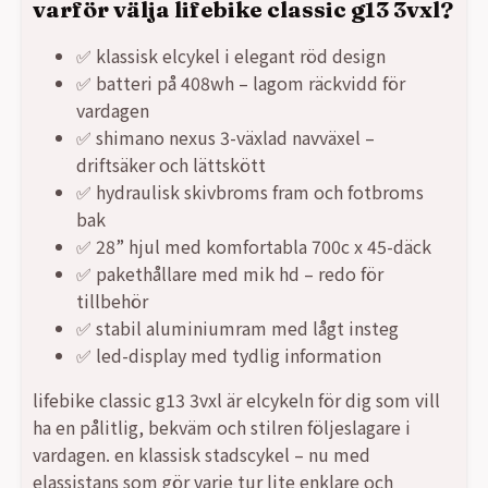
varför välja lifebike classic g13 3vxl?
✅ klassisk elcykel i elegant röd design
✅ batteri på 408wh – lagom räckvidd för
vardagen
✅ shimano nexus 3-växlad navväxel –
driftsäker och lättskött
✅ hydraulisk skivbroms fram och fotbroms
bak
✅ 28” hjul med komfortabla 700c x 45-däck
✅ pakethållare med mik hd – redo för
tillbehör
✅ stabil aluminiumram med lågt insteg
✅ led-display med tydlig information
lifebike classic g13 3vxl är elcykeln för dig som vill
ha en pålitlig, bekväm och stilren följeslagare i
vardagen. en klassisk stadscykel – nu med
elassistans som gör varje tur lite enklare och