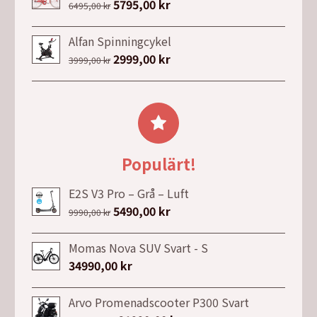
Det
5795,00
kr
Det
6495,00
kr
var:
är:
ursprungliga
nuvarande
7999,00 kr.
7362,00 kr.
priset
priset
Alfan Spinningcykel
var:
är:
Det
2999,00
kr
Det
3999,00
kr
6495,00 kr.
5795,00 kr.
ursprungliga
nuvarande
priset
priset
var:
är:
3999,00 kr.
2999,00 kr.
Populärt!
E2S V3 Pro – Grå – Luft
Det
5490,00
kr
Det
9990,00
kr
ursprungliga
nuvarande
priset
priset
Momas Nova SUV Svart - S
var:
är:
34990,00
kr
9990,00 kr.
5490,00 kr.
Arvo Promenadscooter P300 Svart