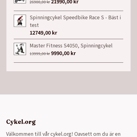
Det
21990,00
kr
Det
26900,00
kr
ursprungliga
nuvarande
priset
priset
Spinningcykel Speedbike Race S - Bäst i
var:
är:
test
26900,00 kr.
21990,00 kr.
12749,00
kr
Master Fitness S4050, Spinningcykel
Det
9990,00
kr
Det
13999,00
kr
ursprungliga
nuvarande
priset
priset
var:
är:
13999,00 kr.
9990,00 kr.
Cykel.org
Välkommen till vår cykel.org! Oavsett om du är en