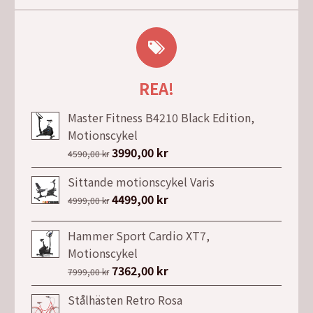
REA!
Master Fitness B4210 Black Edition,
Motionscykel
Det
3990,00
kr
Det
4590,00
kr
ursprungliga
nuvarande
Sittande motionscykel Varis
priset
priset
Det
4499,00
kr
Det
4999,00
kr
var:
är:
ursprungliga
nuvarande
4590,00 kr.
3990,00 kr.
priset
priset
Hammer Sport Cardio XT7,
var:
är:
Motionscykel
4999,00 kr.
4499,00 kr.
Det
7362,00
kr
Det
7999,00
kr
ursprungliga
nuvarande
Stålhästen Retro Rosa
priset
priset