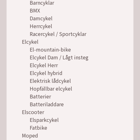
Barncyklar
BMX
Damcykel
Herrcykel
Racercykel / Sportcyklar
Elcykel
El-mountain-bike
Elcykel Dam / Lågt insteg
Elcykel Herr
Elcykel hybrid
Elektrisk lådcykel
Hopfällbar elcykel
Batterier
Batteriladdare
Elscooter
Elsparkcykel
Fatbike
Moped