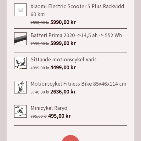
Xiaomi Electric Scooter 5 Plus Räckvidd:
60 km
Det
5990,00
kr
Det
7690,00
kr
ursprungliga
nuvarande
Batteri Prima 2020 ->14,5 ah -> 552 Wh
priset
priset
Det
5999,00
kr
Det
7995,00
kr
var:
är:
ursprungliga
nuvarande
7690,00 kr.
5990,00 kr.
priset
priset
Sittande motionscykel Varis
var:
är:
Det
4499,00
kr
Det
4999,00
kr
7995,00 kr.
5999,00 kr.
ursprungliga
nuvarande
priset
priset
Motionscykel Fitness Bike 85x46x114 cm
var:
är:
Det
2636,00
kr
Det
3740,00
kr
4999,00 kr.
4499,00 kr.
ursprungliga
nuvarande
priset
priset
Minicykel Raryo
var:
är:
Det
495,00
kr
Det
795,00
kr
3740,00 kr.
2636,00 kr.
ursprungliga
nuvarande
priset
priset
var:
är: