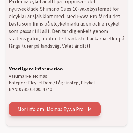
På denna cykel är allt på toppnivå – det
45990,00 kr.
30990,00 kr.
nyutvecklade Shimano Cues 10-växelsystemet för
elcyklar är självklart med. Med Eywa Pro får du det
bästa som finns på elcykelmarknaden och en cykel
som passar till allt. Den tar dig enkelt genom
stadens gator, uppför de brantaste backarna eller på
långa turer på landsväg. Valet är ditt!
Ytterligare information
Varumärke:
Momas
Kategori:
Elcykel Dam / Lågt insteg
,
Elcykel
EAN:
07350140054740
Mer info om: Momas Eywa Pro - M