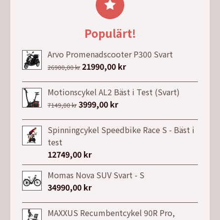
795,00 kr.
495,00 kr.
Populärt!
Arvo Promenadscooter P300 Svart
Det
21990,00
kr
Det
26900,00
kr
ursprungliga
nuvarande
priset
priset
Motionscykel AL2 Bäst i Test (Svart)
var:
är:
Det
3999,00
kr
Det
7149,00
kr
26900,00 kr.
21990,00 kr.
ursprungliga
nuvarande
priset
priset
Spinningcykel Speedbike Race S - Bäst i
var:
är:
test
7149,00 kr.
3999,00 kr.
12749,00
kr
Momas Nova SUV Svart - S
34990,00
kr
MAXXUS Recumbentcykel 90R Pro,