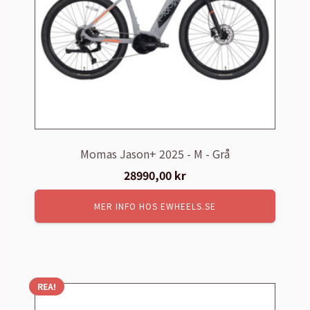
Momas Jason+ 2025 - M - Grå
28990,00
kr
MER INFO HOS EWHEELS.SE
REA!