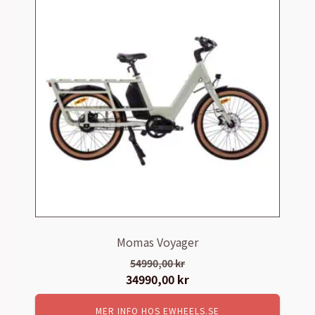
Momas Voyager
54990,00
kr
Det
34990,00
kr
Det
ursprungliga
nuvarande
MER INFO HOS EWHEELS.SE
priset
priset