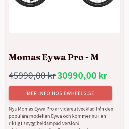
Momas Eywa Pro - M
45990,00
kr
30990,00
kr
Det
Det
ursprungliga
nuvarande
MER INFO HOS EWHEELS.SE
priset
priset
Nya Momas Eywa Pro är vidareutvecklad från den
populära modellen Eywa och kommer nu i en
var:
är:
riktigt snygg heldämpad version!