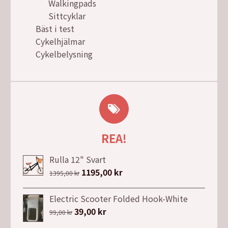
Walkingpads
Sittcyklar
Bäst i test
Cykelhjälmar
Cykelbelysning
REA!
Rulla 12" Svart
Det
1195,00
kr
Det
1395,00
kr
ursprungliga
nuvarande
priset
priset
Electric Scooter Folded Hook-White
var:
är:
Det
39,00
kr
Det
99,00
kr
1395,00 kr.
1195,00 kr.
ursprungliga
nuvarande