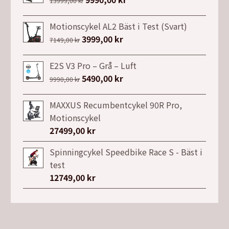
13999,00
kr
ursprungliga
nuvarande
priset
priset
Motionscykel AL2 Bäst i Test (Svart)
var:
är:
Det
3999,00
kr
Det
7149,00
kr
13999,00 kr.
9990,00 kr.
ursprungliga
nuvarande
priset
priset
E2S V3 Pro – Grå – Luft
var:
är:
Det
5490,00
kr
Det
9990,00
kr
7149,00 kr.
3999,00 kr.
ursprungliga
nuvarande
priset
priset
MAXXUS Recumbentcykel 90R Pro,
var:
är:
Motionscykel
9990,00 kr.
5490,00 kr.
27499,00
kr
Spinningcykel Speedbike Race S - Bäst i
test
12749,00
kr