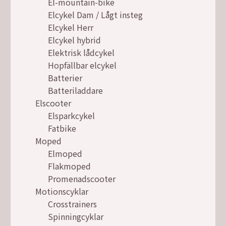
El-mountain-bike
Elcykel Dam / Lågt insteg
Elcykel Herr
Elcykel hybrid
Elektrisk lådcykel
Hopfällbar elcykel
Batterier
Batteriladdare
Elscooter
Elsparkcykel
Fatbike
Moped
Elmoped
Flakmoped
Promenadscooter
Motionscyklar
Crosstrainers
Spinningcyklar