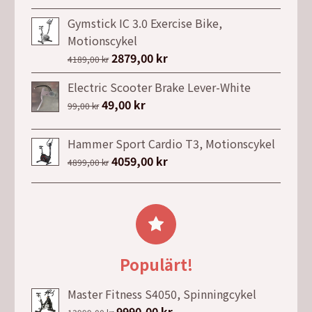
priset
priset
Gymstick IC 3.0 Exercise Bike,
var:
är:
Motionscykel
99,00 kr.
39,00 kr.
Det
2879,00
kr
Det
4189,00
kr
ursprungliga
nuvarande
Electric Scooter Brake Lever-White
priset
priset
Det
49,00
kr
Det
99,00
kr
var:
är:
ursprungliga
nuvarande
4189,00 kr.
2879,00 kr.
priset
priset
Hammer Sport Cardio T3, Motionscykel
var:
är:
Det
4059,00
kr
Det
4899,00
kr
99,00 kr.
49,00 kr.
ursprungliga
nuvarande
priset
priset
var:
är:
4899,00 kr.
4059,00 kr.
Populärt!
Master Fitness S4050, Spinningcykel
Det
9990,00
kr
Det