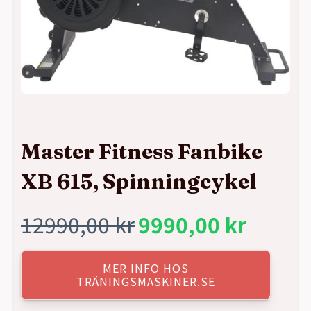
Master Fitness Fanbike
XB 615, Spinningcykel
12990,00
kr
9990,00
kr
Det
Det
ursprungliga
nuvarande
MER INFO HOS
TRÄNINGSMASKINER.SE
priset
priset