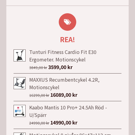
REA!
Tunturi Fitness Cardio Fit E30
Ergometer. Motionscykel
Det
3599,00
kr
Det
3849,00
kr
ursprungliga
nuvarande
MAXXUS Recumbentcykel 4.2R,
priset
priset
Motionscykel
var:
är:
Det
16089,00
kr
Det
16299,00
kr
3849,00 kr.
3599,00 kr.
ursprungliga
nuvarande
Kaabo Mantis 10 Pro+ 24.5Ah Röd -
priset
priset
U/Spärr
var:
är:
Det
14990,00
kr
Det
24990,00
kr
16299,00 kr.
16089,00 kr.
ursprungliga
nuvarande