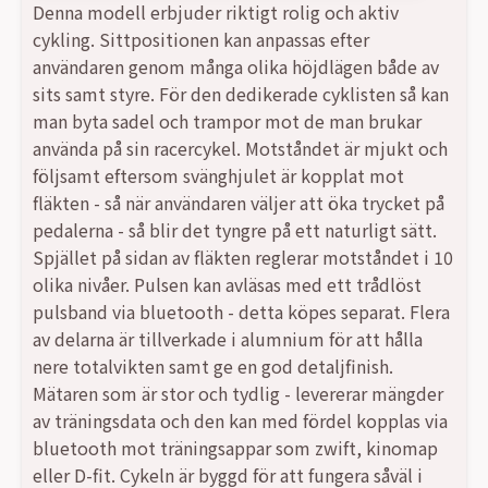
Denna modell erbjuder riktigt rolig och aktiv
var:
är:
cykling. Sittpositionen kan anpassas efter
användaren genom många olika höjdlägen både av
12990,00 kr.
9990,00 kr.
sits samt styre. För den dedikerade cyklisten så kan
man byta sadel och trampor mot de man brukar
använda på sin racercykel. Motståndet är mjukt och
följsamt eftersom svänghjulet är kopplat mot
fläkten - så när användaren väljer att öka trycket på
pedalerna - så blir det tyngre på ett naturligt sätt.
Spjället på sidan av fläkten reglerar motståndet i 10
olika nivåer. Pulsen kan avläsas med ett trådlöst
pulsband via bluetooth - detta köpes separat. Flera
av delarna är tillverkade i alumnium för att hålla
nere totalvikten samt ge en god detaljfinish.
Mätaren som är stor och tydlig - levererar mängder
av träningsdata och den kan med fördel kopplas via
bluetooth mot träningsappar som zwift, kinomap
eller D-fit. Cykeln är byggd för att fungera såväl i