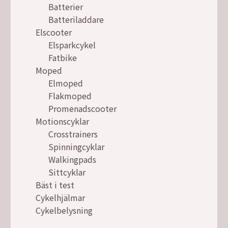
Batterier
Batteriladdare
Elscooter
Elsparkcykel
Fatbike
Moped
Elmoped
Flakmoped
Promenadscooter
Motionscyklar
Crosstrainers
Spinningcyklar
Walkingpads
Sittcyklar
Bäst i test
Cykelhjälmar
Cykelbelysning