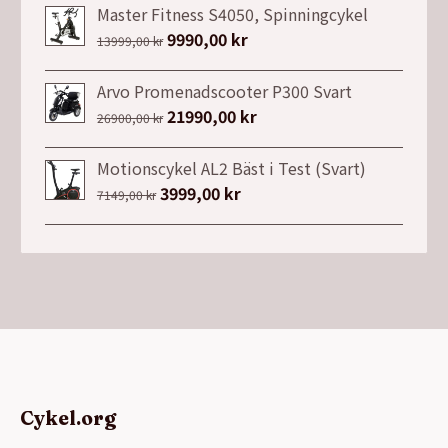
Master Fitness S4050, Spinningcykel
Det
9990,00
kr
Det
13999,00
kr
ursprungliga
nuvarande
priset
priset
Arvo Promenadscooter P300 Svart
var:
är:
Det
21990,00
kr
Det
26900,00
kr
13999,00 kr.
9990,00 kr.
ursprungliga
nuvarande
priset
priset
Motionscykel AL2 Bäst i Test (Svart)
var:
är:
Det
3999,00
kr
Det
7149,00
kr
26900,00 kr.
21990,00 kr.
ursprungliga
nuvarande
priset
priset
var:
är:
7149,00 kr.
3999,00 kr.
Cykel.org