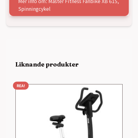
Mer info om: Master Fitness Fanbike XB 615,
Spinningcykel
Liknande produkter
REA!