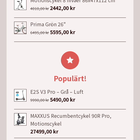
Motionscykel 8 nivåer 86x47x112 cm
priset
priset
Det
2442,00
kr
Det
4010,00
kr
var:
är:
ursprungliga
nuvarande
24990,00 kr.
14990,00 kr.
priset
priset
Prima Grön 26"
var:
är:
Det
5595,00
kr
Det
6495,00
kr
4010,00 kr.
2442,00 kr.
ursprungliga
nuvarande
priset
priset
var:
är:
6495,00 kr.
5595,00 kr.
Populärt!
E2S V3 Pro – Grå – Luft
Det
5490,00
kr
Det
9990,00
kr
ursprungliga
nuvarande
priset
priset
MAXXUS Recumbentcykel 90R Pro,
var:
är:
Motionscykel
9990,00 kr.
5490,00 kr.
27499,00
kr