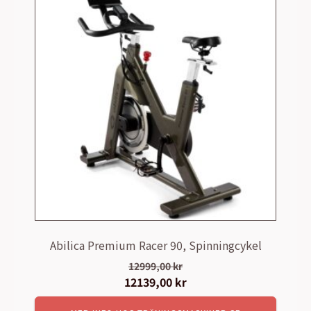
Abilica Premium Racer 90, Spinningcykel
12999,00
kr
Det
12139,00
kr
Det
ursprungliga
nuvarande