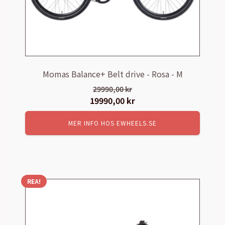
Momas Balance+ Belt drive - Rosa - M
29990,00
kr
Det
19990,00
kr
Det
ursprungliga
nuvarande
MER INFO HOS EWHEELS.SE
priset
priset
var:
är:
29990,00 kr.
19990,00 kr.
REA!