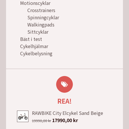
Motionscyklar
Crosstrainers
Spinningcyklar
Walkingpads
Sittcyklar
Bäst i test
Cykelhjälmar
Cykelbelysning
REA!
RAWBIKE City Elcykel Sand Beige
Det
17990,00
kr
Det
19990,00
kr
ursprungliga
nuvarande