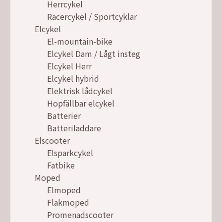
Herrcykel
Racercykel / Sportcyklar
Elcykel
El-mountain-bike
Elcykel Dam / Lågt insteg
Elcykel Herr
Elcykel hybrid
Elektrisk lådcykel
Hopfällbar elcykel
Batterier
Batteriladdare
Elscooter
Elsparkcykel
Fatbike
Moped
Elmoped
Flakmoped
Promenadscooter