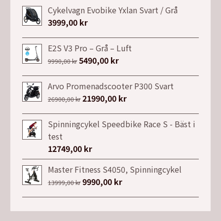
Cykelvagn Evobike Yxlan Svart / Grå
3999,00
kr
E2S V3 Pro – Grå – Luft
Det
5490,00
kr
Det
9990,00
kr
ursprungliga
nuvarande
priset
priset
Arvo Promenadscooter P300 Svart
var:
är:
Det
21990,00
kr
Det
26900,00
kr
9990,00 kr.
5490,00 kr.
ursprungliga
nuvarande
priset
priset
Spinningcykel Speedbike Race S - Bäst i
var:
är:
test
26900,00 kr.
21990,00 kr.
12749,00
kr
Master Fitness S4050, Spinningcykel
Det
9990,00
kr
Det
13999,00
kr
ursprungliga
nuvarande
priset
priset
var:
är: