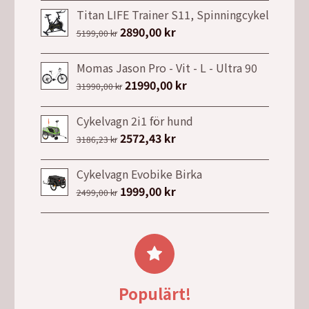
priset
priset
Titan LIFE Trainer S11, Spinningcykel
var:
är:
Det
2890,00
kr
Det
5199,00
kr
19990,00 kr.
17990,00 kr.
ursprungliga
nuvarande
priset
priset
Momas Jason Pro - Vit - L - Ultra 90
var:
är:
Det
21990,00
kr
Det
31990,00
kr
5199,00 kr.
2890,00 kr.
ursprungliga
nuvarande
priset
priset
Cykelvagn 2i1 för hund
var:
är:
Det
2572,43
kr
Det
3186,23
kr
31990,00 kr.
21990,00 kr.
ursprungliga
nuvarande
priset
priset
Cykelvagn Evobike Birka
var:
är:
Det
1999,00
kr
Det
2499,00
kr
3186,23 kr.
2572,43 kr.
ursprungliga
nuvarande
priset
priset
var:
är:
2499,00 kr.
1999,00 kr.
Populärt!