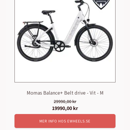
Momas Balance+ Belt drive - Vit - M
29990,00
kr
Det
19990,00
kr
Det
ursprungliga
nuvarande
MER INFO HOS EWHEELS.SE
priset
priset
var:
är: