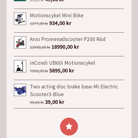
ursprungliga
nuvarande
priset
priset
Motionscykel Mini Bike
var:
är:
Det
934,00
kr
Det
1277,00
kr
99,00 kr.
49,00 kr.
ursprungliga
nuvarande
priset
priset
Arvo Promenadscooter P200 Röd
var:
är:
Det
18990,00
kr
Det
22990,00
kr
1277,00 kr.
934,00 kr.
ursprungliga
nuvarande
priset
priset
inCondi UB60i Motionscykel
var:
är:
Det
5895,00
kr
Det
7999,00
kr
22990,00 kr.
18990,00 kr.
ursprungliga
nuvarande
priset
priset
Two acting disc brake base-Mi Electric
var:
är:
Scooter3-Blue
7999,00 kr.
5895,00 kr.
Det
39,00
kr
Det
99,00
kr
ursprungliga
nuvarande
priset
priset
var:
är:
99,00 kr.
39,00 kr.