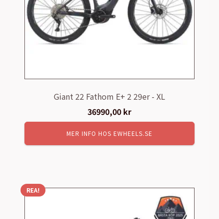
Giant 22 Fathom E+ 2 29er - XL
36990,00
kr
MER INFO HOS EWHEELS.SE
REA!