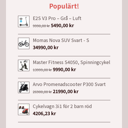
Populärt!
E2S V3 Pro – Grå – Luft
Det
5490,00
kr
Det
9990,00
kr
ursprungliga
nuvarande
priset
priset
Momas Nova SUV Svart - S
var:
är:
34990,00
kr
9990,00 kr.
5490,00 kr.
Master Fitness S4050, Spinningcykel
Det
9990,00
kr
Det
13999,00
kr
ursprungliga
nuvarande
priset
priset
Arvo Promenadscooter P300 Svart
var:
är:
Det
21990,00
kr
Det
26900,00
kr
13999,00 kr.
9990,00 kr.
ursprungliga
nuvarande
priset
priset
Cykelvagn 3i1 för 2 barn röd
var:
är:
4206,23
kr
26900,00 kr.
21990,00 kr.