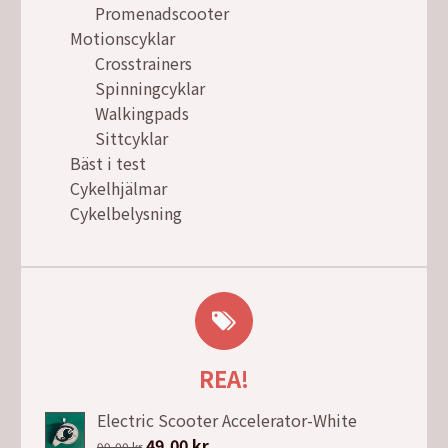
Promenadscooter
Motionscyklar
Crosstrainers
Spinningcyklar
Walkingpads
Sittcyklar
Bäst i test
Cykelhjälmar
Cykelbelysning
REA!
Electric Scooter Accelerator-White
Det
49,00
kr
Det
99,00
kr