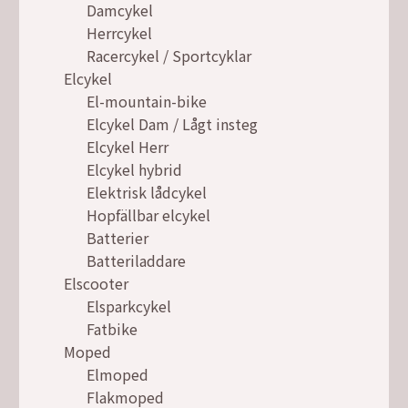
Damcykel
Herrcykel
Racercykel / Sportcyklar
Elcykel
El-mountain-bike
Elcykel Dam / Lågt insteg
Elcykel Herr
Elcykel hybrid
Elektrisk lådcykel
Hopfällbar elcykel
Batterier
Batteriladdare
Elscooter
Elsparkcykel
Fatbike
Moped
Elmoped
Flakmoped