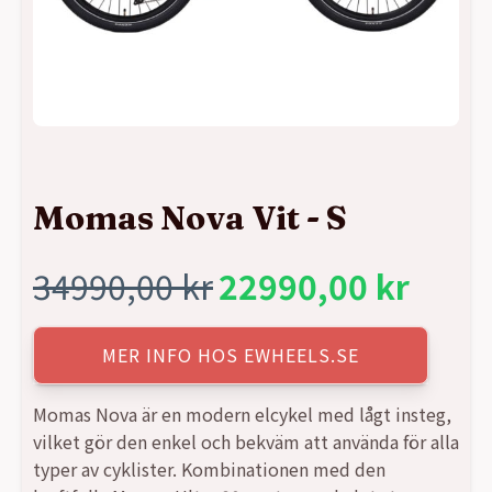
Momas Nova Vit - S
34990,00
kr
22990,00
kr
Det
Det
ursprungliga
nuvarande
MER INFO HOS EWHEELS.SE
priset
priset
Momas Nova är en modern elcykel med lågt insteg,
vilket gör den enkel och bekväm att använda för alla
var:
är:
typer av cyklister. Kombinationen med den