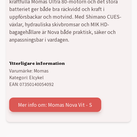
kraftfulla Momas Ultra 80-motorn och det stora
34990,00 kr.
22990,00 kr.
batteriet ger både bra räckvidd och kraft i
uppförsbackar och motvind. Med Shimano CUES-
växlar, hydrauliska skivbromsar och MIK HD-
bagagehållare är Nova både praktisk, säker och
anpassningsbar i vardagen.
Ytterligare information
Varumärke:
Momas
Kategori:
Elcykel
EAN:
07350140054092
Mer info om: Momas Nova Vit - S