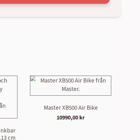
Master XB500 Air Bike
10990,00
kr
änkbar
113 cm