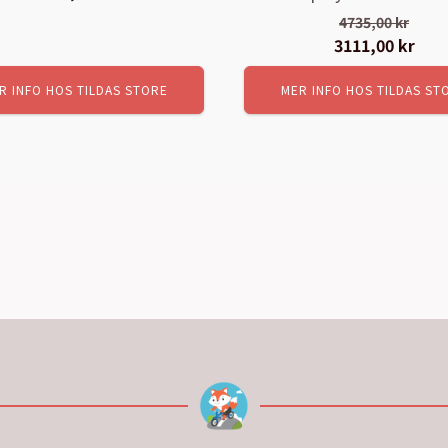
ursprungliga
nuvarande
4735,00
kr
priset
priset
Det
3111,00
kr
Det
var:
är:
ursprungliga
nuv
3667,00 kr.
2581,00 kr.
R INFO HOS TILDAS STORE
MER INFO HOS TILDAS ST
priset
pris
var:
är:
4735,00 kr.
3111