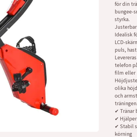
för din t
var:
är:
bungee-sn
styrka.
4003
2650
Justerbar
Idealisk 
LCD-skärm
puls, hast
Levereras
telefon på
film eller
Höjdjuste
olika höj
och armst
träningen
✔ Tränar 
✔ Hjälper 
✔ Stabil 
körning