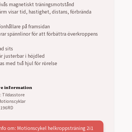
ivås magnetiskt träningsmotstånd
rm visar tid, hastighet, distans, förbrända
fonhållare på framsidan
rar spännlinor för att förbättra överkroppens
d sits
r justerbar i höjdled
as med två hjul för rörelse
re information
:
Tildasstore
otionscyklar
-196RD
nfo om: Motionscykel helkroppsträning 2i1