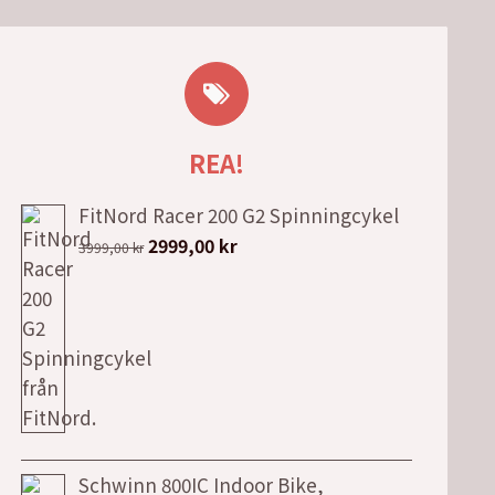
REA!
FitNord Racer 200 G2 Spinningcykel
Det
Det
2999,00
kr
3999,00
kr
ursprungliga
nuvarande
priset
priset
var:
är:
3999,00 kr.
2999,00 kr.
Schwinn 800IC Indoor Bike,