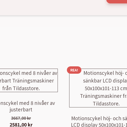
REA!
nscykel med 8 nivåer av
justerbart
Motionscykel höj- och s
3667,00
kr
LCD display 50x100x101-
Det
2581,00
kr
Det