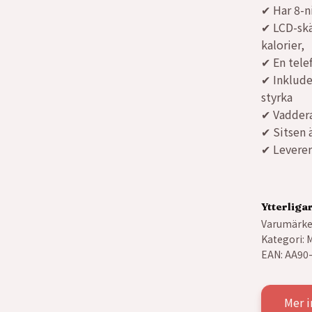
✔ Har 8-n
✔ LCD-skä
kalorier,
✔ En tele
✔ Inklude
styrka
✔ Vaddera
✔ Sitsen ä
✔ Leverer
Ytterliga
Varumärke
Kategori:
M
EAN:
AA90
Mer i