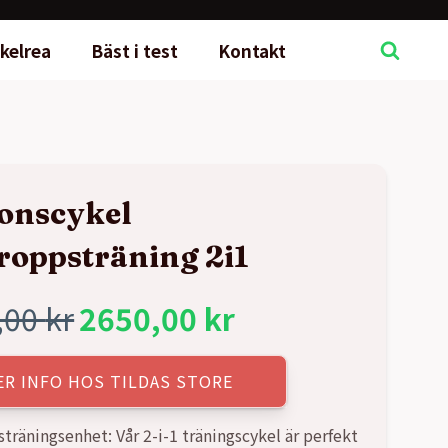
kelrea
Bäst i test
Kontakt
onscykel
roppsträning 2i1
,00
kr
2650,00
kr
rungliga
rande
ER INFO HOS TILDAS STORE
t
t
träningsenhet: Vår 2-i-1 träningscykel är perfekt