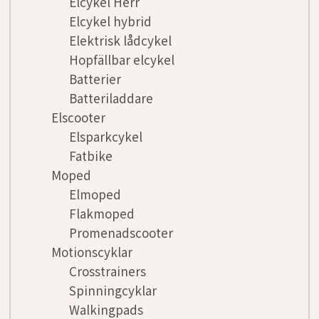
Elcykel Herr
Elcykel hybrid
Elektrisk lådcykel
Hopfällbar elcykel
Batterier
Batteriladdare
Elscooter
Elsparkcykel
Fatbike
Moped
Elmoped
Flakmoped
Promenadscooter
Motionscyklar
Crosstrainers
Spinningcyklar
Walkingpads