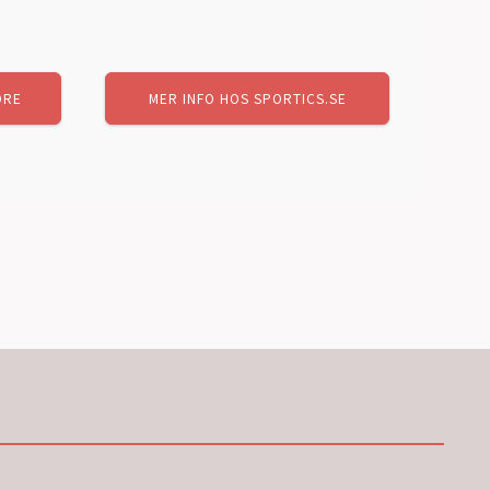
arande
ORE
MER INFO HOS SPORTICS.SE
et
,00 kr.