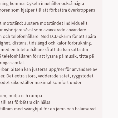
räning hemma. Cykeln innehåller också några
ören som hjälper till att förbättra överkroppens
,00 kr.
,00 kr.
t motstånd: Justera motståndet individuellt.
för nybörjare såväl som avancerade användare.
 och telefonhållare: Med LCD-skärm för att spåra
ighet, distans, tidslängd och kaloriförbrukning.
 med en telefonhållare så att du kan sätta din
 telefonhållaren för att lyssna på musik, titta på
 ringa samtal.
rbar: Sitsen kan justeras upp/ner för användare av
der. Det extra stora, vadderade sätet, ryggstödet
ödet säkerställer maximal komfort under
.
ben, midja och rumpa
till att förbättra din hälsa
stålram med svänghjul för en jämn och balanserad