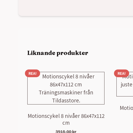
Liknande produkter
REA!
REA!
Motio
Motionscykel 8 nivåer 86x47x112
cm
3918,00
kr