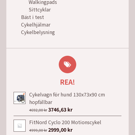
Walkingpads
Sittcyklar
Bäst i test
Cykelhjälmar
Cykelbelysning
REA!
Cykelvagn för hund 130x73x90 cm
hopfällbar
Det
3746,63
kr
Det
4692,00
kr
ursprungliga
nuvarande
FitNord Cyclo 200 Motionscykel
priset
priset
Det
2999,00
kr
Det
4999,00
kr
var:
är: