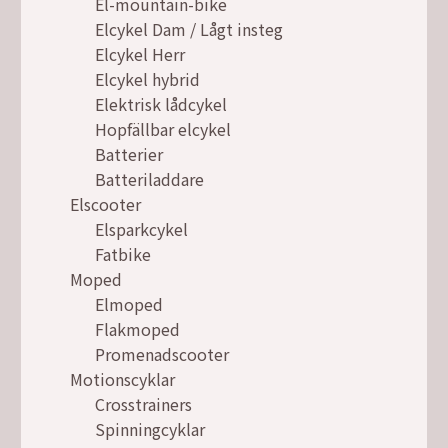
El-mountain-bike
Elcykel Dam / Lågt insteg
Elcykel Herr
Elcykel hybrid
Elektrisk lådcykel
Hopfällbar elcykel
Batterier
Batteriladdare
Elscooter
Elsparkcykel
Fatbike
Moped
Elmoped
Flakmoped
Promenadscooter
Motionscyklar
Crosstrainers
Spinningcyklar