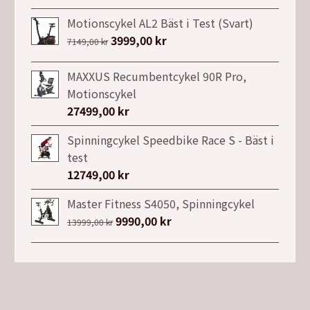
Motionscykel AL2 Bäst i Test (Svart)
Det
3999,00
kr
Det
7149,00
kr
ursprungliga
nuvarande
priset
priset
MAXXUS Recumbentcykel 90R Pro,
var:
är:
Motionscykel
7149,00 kr.
3999,00 kr.
27499,00
kr
Spinningcykel Speedbike Race S - Bäst i
test
12749,00
kr
Master Fitness S4050, Spinningcykel
Det
9990,00
kr
Det
13999,00
kr
ursprungliga
nuvarande
priset
priset
var:
är:
13999,00 kr.
9990,00 kr.