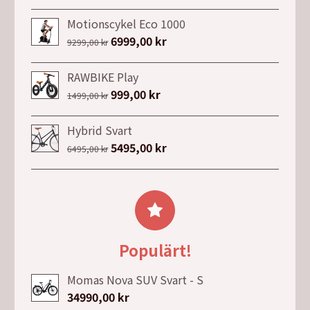
ursprungliga
nuvarande
4692,00 kr.
3746,63 kr.
priset
priset
Motionscykel Eco 1000
var:
är:
Det
6999,00
kr
Det
9299,00
kr
4999,00 kr.
2999,00 kr.
ursprungliga
nuvarande
priset
priset
RAWBIKE Play
var:
är:
Det
999,00
kr
Det
1499,00
kr
9299,00 kr.
6999,00 kr.
ursprungliga
nuvarande
priset
priset
Hybrid Svart
var:
är:
Det
5495,00
kr
Det
6495,00
kr
1499,00 kr.
999,00 kr.
ursprungliga
nuvarande
priset
priset
var:
är:
6495,00 kr.
5495,00 kr.
Populärt!
Momas Nova SUV Svart - S
34990,00
kr