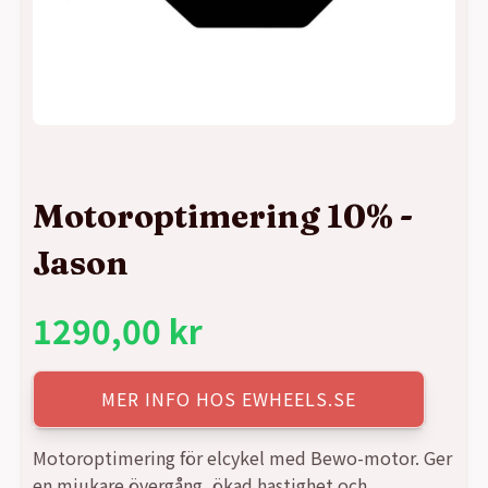
Motoroptimering 10% -
Jason
1290,00
kr
MER INFO HOS EWHEELS.SE
Motoroptimering för elcykel med Bewo-motor. Ger
en mjukare övergång, ökad hastighet och