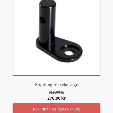
Koppling till cykelvagn
319,00
kr
Det
276,00
kr
Det
ursprungliga
nuvarande
MER INFO HOS TILDAS STORE
priset
priset