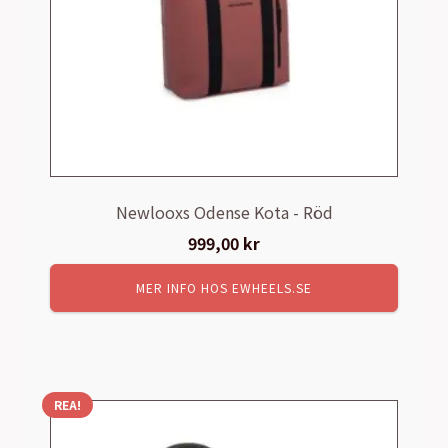
Newlooxs Odense Kota - Röd
999,00
kr
MER INFO HOS EWHEELS.SE
REA!