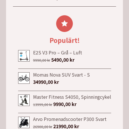
ursprungliga
nuvarande
829,00 kr.
629,00 kr.
priset
priset
var:
är:
8999,00 kr.
4999,00 kr.
Populärt!
E2S V3 Pro – Grå – Luft
Det
5490,00
kr
Det
9990,00
kr
ursprungliga
nuvarande
priset
priset
Momas Nova SUV Svart - S
var:
är:
34990,00
kr
9990,00 kr.
5490,00 kr.
Master Fitness S4050, Spinningcykel
Det
9990,00
kr
Det
13999,00
kr
ursprungliga
nuvarande
priset
priset
Arvo Promenadscooter P300 Svart
var:
är:
Det
21990,00
kr
Det
26900,00
kr