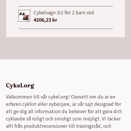
13999,00 kr.
9990,00 kr.
ursprungliga
nuvarande
priset
priset
Cykelvagn 3i1 för 2 barn röd
var:
är:
4206,23
kr
26900,00 kr.
21990,00 kr.
Cykel.org
Välkommen till vår cykel.org! Oavsett om du är en
erfaren cyklist eller nybörjare, är vår sajt designad för
att ge dig all information du behöver för att göra ditt
cyklande så roligt och smidigt som möjligt. Vi täcker
allt från produktrecensioner till träningsråd, och