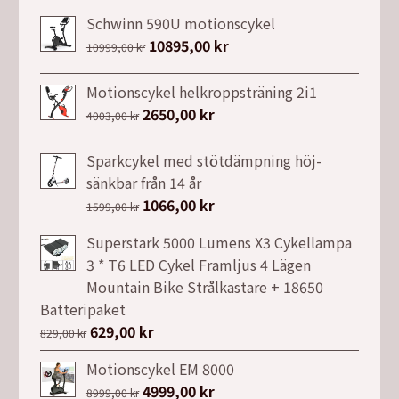
Schwinn 590U motionscykel
Det
10895,00
kr
Det
10999,00
kr
ursprungliga
nuvarande
priset
priset
Motionscykel helkroppsträning 2i1
var:
är:
Det
2650,00
kr
Det
4003,00
kr
10999,00 kr.
10895,00 kr.
ursprungliga
nuvarande
priset
priset
Sparkcykel med stötdämpning höj-
var:
är:
sänkbar från 14 år
4003,00 kr.
2650,00 kr.
Det
1066,00
kr
Det
1599,00
kr
ursprungliga
nuvarande
Superstark 5000 Lumens X3 Cykellampa
priset
priset
3 * T6 LED Cykel Framljus 4 Lägen
var:
är:
Mountain Bike Strålkastare + 18650
1599,00 kr.
1066,00 kr.
Batteripaket
Det
629,00
kr
Det
829,00
kr
ursprungliga
nuvarande
Motionscykel EM 8000
priset
priset
Det
4999,00
kr
Det
8999,00
kr
var:
är: