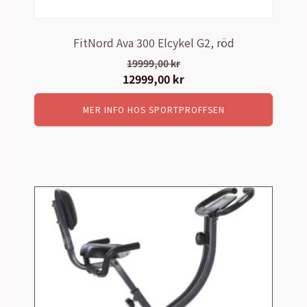
FitNord Ava 300 Elcykel G2, röd
19999,00
kr
Det
12999,00
kr
Det
ursprungliga
nuvarande
MER INFO HOS SPORTPROFFSEN
priset
priset
var:
är:
19999,00 kr.
12999,00 kr.