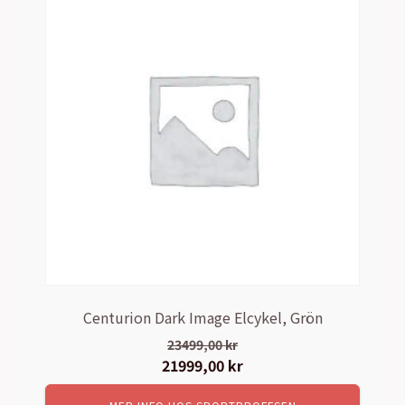
Centurion Dark Image Elcykel, Grön
23499,00
kr
Det
21999,00
kr
Det
ursprungliga
nuvarande