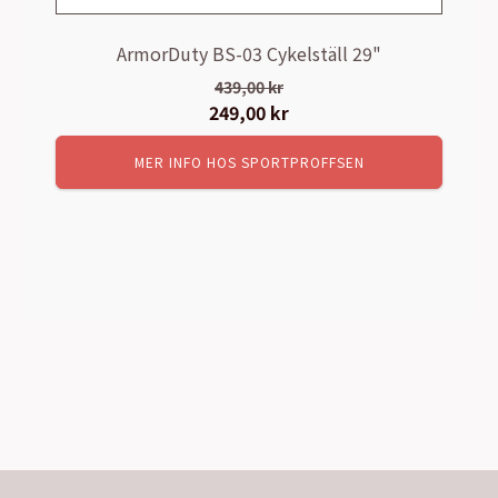
ArmorDuty BS-03 Cykelställ 29"
439,00
kr
Det
249,00
kr
Det
ursprungliga
nuvarande
MER INFO HOS SPORTPROFFSEN
priset
priset
var:
är:
439,00 kr.
249,00 kr.