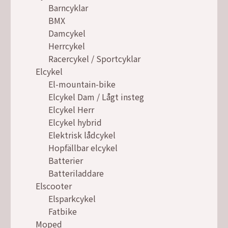
Barncyklar
BMX
Damcykel
Herrcykel
Racercykel / Sportcyklar
Elcykel
El-mountain-bike
Elcykel Dam / Lågt insteg
Elcykel Herr
Elcykel hybrid
Elektrisk lådcykel
Hopfällbar elcykel
Batterier
Batteriladdare
Elscooter
Elsparkcykel
Fatbike
Moped