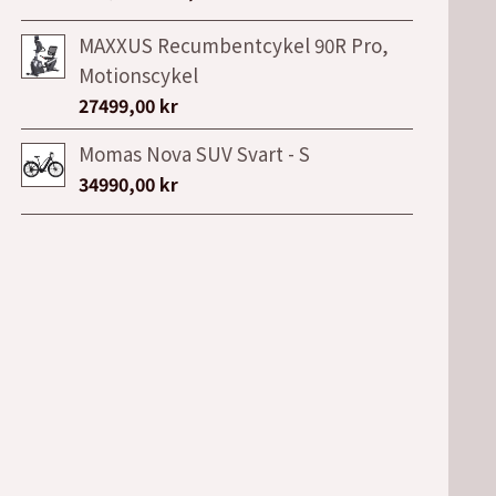
ursprungliga
nuvarande
MAXXUS Recumbentcykel 90R Pro,
priset
priset
Motionscykel
var:
är:
27499,00
kr
7149,00 kr.
3999,00 kr.
Momas Nova SUV Svart - S
34990,00
kr