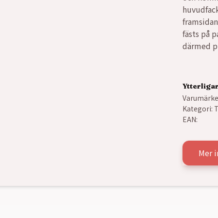
huvudfack
framsidan
fästs på 
därmed pra
Ytterliga
Varumärke
Kategori:
T
EAN:
Mer 