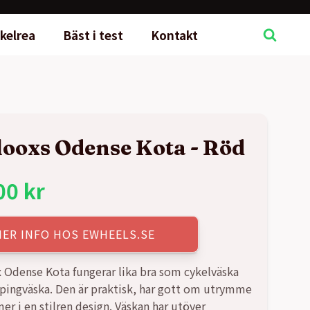
kelrea
Bäst i test
Kontakt
ooxs Odense Kota - Röd
00
kr
MER INFO HOS EWHEELS.SE
Odense Kota fungerar lika bra som cykelväska
ingväska. Den är praktisk, har gott om utrymme
r i en stilren design. Väskan har utöver