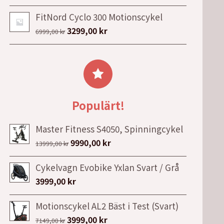
ursprungliga
nuvarande
5999,00 kr.
4999,00 kr.
FitNord Cyclo 300 Motionscykel
priset
priset
Det
Det
3299,00
kr
var:
är:
6999,00
kr
ursprungliga
nuvarande
3684,75 kr.
3088,71 kr.
priset
priset
var:
är:
6999,00 kr.
3299,00 kr.
Populärt!
Master Fitness S4050, Spinningcykel
Det
Det
9990,00
kr
13999,00
kr
ursprungliga
nuvarande
Cykelvagn Evobike Yxlan Svart / Grå
priset
priset
3999,00
kr
var:
är:
13999,00 kr.
9990,00 kr.
Motionscykel AL2 Bäst i Test (Svart)
Det
Det
3999,00
kr
7149,00
kr