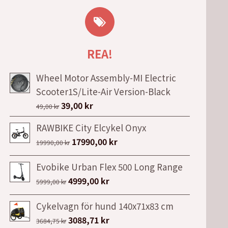
REA!
Wheel Motor Assembly-MI Electric
Scooter1S/Lite-Air Version-Black
Det
Det
39,00
kr
49,00
kr
ursprungliga
nuvarande
RAWBIKE City Elcykel Onyx
priset
priset
Det
Det
17990,00
kr
19990,00
kr
var:
är:
ursprungliga
nuvarande
49,00 kr.
39,00 kr.
Evobike Urban Flex 500 Long Range
priset
priset
Det
Det
4999,00
kr
var:
är:
5999,00
kr
ursprungliga
nuvarande
19990,00 kr.
17990,00 kr.
Cykelvagn för hund 140x71x83 cm
priset
priset
Det
Det
3088,71
kr
var:
är:
3684,75
kr