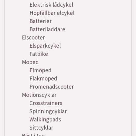
Elektrisk lådcykel
Hopfällbar elcykel
Batterier
Batteriladdare
Elscooter
Elsparkcykel
Fatbike
Moped
Elmoped
Flakmoped
Promenadscooter
Motionscyklar
Crosstrainers
Spinningcyklar
Walkingpads
Sittcyklar
Bäst i test