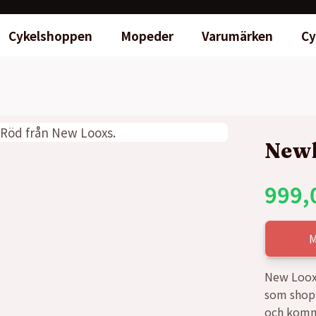
Cykelshoppen
Mopeder
Varumärken
Cy
Newl
999,
New Loox 
som shopp
och komme