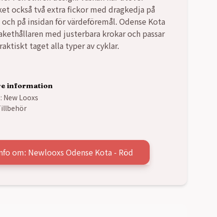
et också två extra fickor med dragkedja på
 och på insidan för värdeföremål. Odense Kota
pakethållaren med justerbara krokar och passar
ktiskt taget alla typer av cyklar.
re information
:
New Looxs
illbehör
info om: Newlooxs Odense Kota - Röd