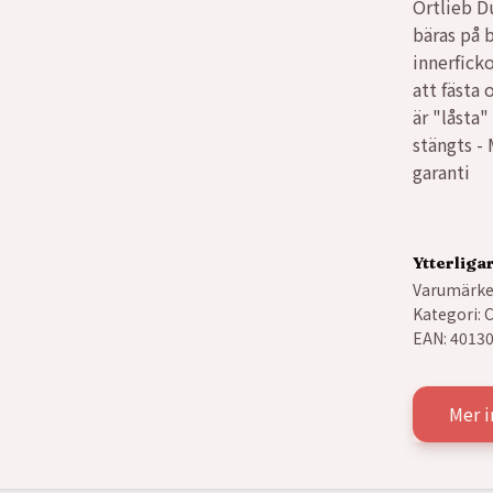
Ortlieb D
bäras på 
innerficko
att fästa 
är "låsta"
stängts -
garanti
Ytterliga
Varumärke
Kategori:
C
EAN:
4013
Mer i