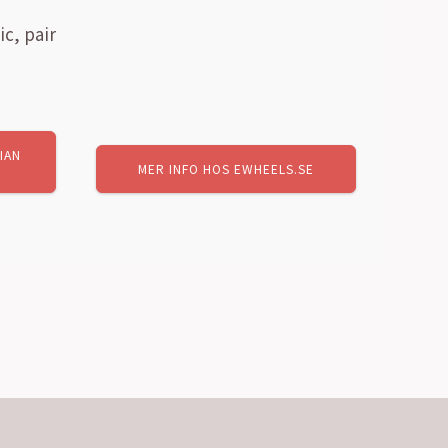
ic, pair
arande
IAN
et
MER INFO HOS EWHEELS.SE
,00 kr.