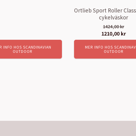
Ortlieb Sport Roller Class
cykelväskor
1424,00
kr
Det
1210,00
kr
Det
ursprungliga
nuv
R INFO HOS SCANDINAVIAN
MER INFO HOS SCANDINAV
priset
pris
OUTDOOR
OUTDOOR
var:
är:
1424,00 kr.
1210