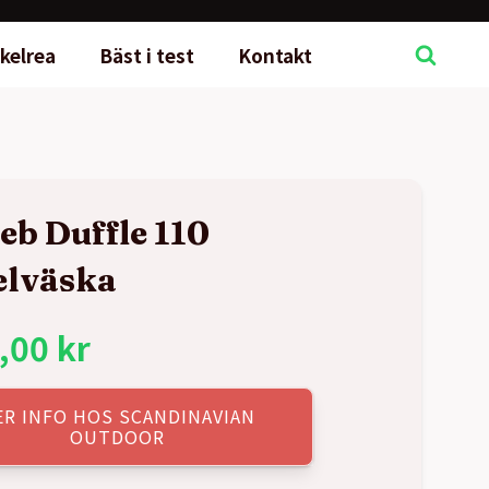
kelrea
Bäst i test
Kontakt
ieb Duffle 110
elväska
,00
kr
ER INFO HOS SCANDINAVIAN
OUTDOOR