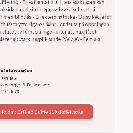
uffle 110 - En vattentät 110 liters väska som kan
baksidan med sin integrerade axelsele. - Två
r med blixtlås - En extern nätficka - Daisy kedja för
och fästa ytterligare växlar - Ändarna på öppningen
 i slutet av förpackningen efter att blixtlåset
 Material: stark, tarpliknande PS620C - Fem års
re information
:
Ortlieb
ykelkorgar & Packväskor
051024679
nfo om: Ortlieb Duffle 110 duffelväska