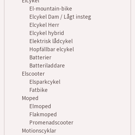
Elcykel
El-mountain-bike
Elcykel Dam / Lågt insteg
Elcykel Herr
Elcykel hybrid
Elektrisk lådcykel
Hopfällbar elcykel
Batterier
Batteriladdare
Elscooter
Elsparkcykel
Fatbike
Moped
Elmoped
Flakmoped
Promenadscooter
Motionscyklar