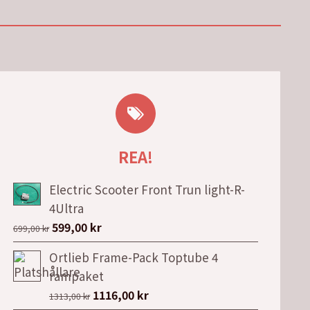
REA!
Electric Scooter Front Trun light-R-
4Ultra
Det
Det
599,00
kr
699,00
kr
ursprungliga
nuvarande
Ortlieb Frame-Pack Toptube 4
priset
priset
rampaket
var:
är:
Det
Det
1116,00
kr
1313,00
kr
699,00 kr.
599,00 kr.