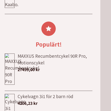
Populärt!
MAXXUS Recumbentcykel 90R Pro,
Motionscykel
27499,00
kr
Cykelvagn 3i1 för 2 barn röd
4206,23
kr