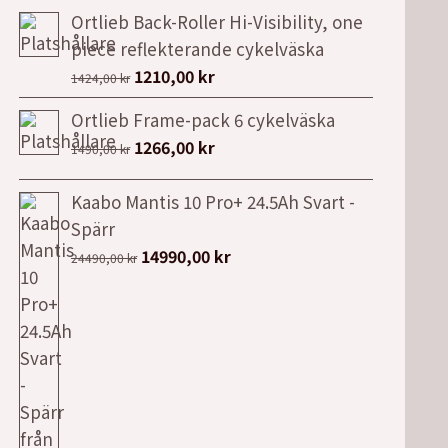
ursprungliga
nuvarande
Ortlieb Back-Roller Hi-Visibility, one
priset
priset
piece reflekterande cykelväska
var:
är:
Det
Det
1210,00
kr
1424,00
kr
1313,00 kr.
1116,00 kr.
ursprungliga
nuvarande
Ortlieb Frame-pack 6 cykelväska
priset
priset
Det
Det
1266,00
kr
1490,00
kr
var:
är:
ursprungliga
nuvarande
1424,00 kr.
1210,00 kr.
priset
priset
Kaabo Mantis 10 Pro+ 24.5Ah Svart -
var:
är:
Spärr
1490,00 kr.
1266,00 kr.
Det
Det
14990,00
kr
24490,00
kr
ursprungliga
nuvarande
priset
priset
var:
är:
24490,00 kr.
14990,00 kr.