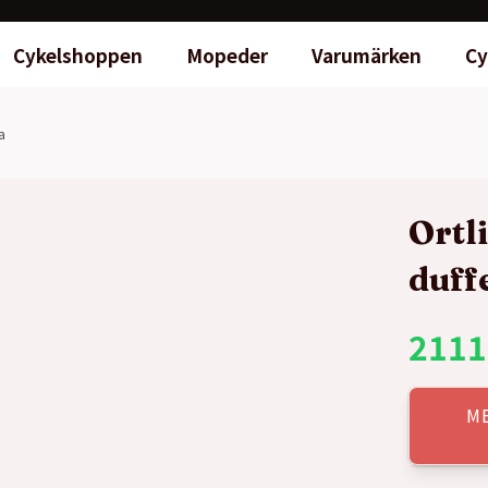
Cykelshoppen
Mopeder
Varumärken
Cy
a
Ortl
duff
2111
M