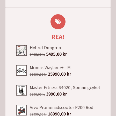
REA!
Hybrid Dimgrön
Det
5495,00
kr
Det
6495,00
kr
ursprungliga
nuvarande
priset
priset
Momas Wayfarer+ - M
var:
är:
Det
25990,00
kr
Det
39990,00
kr
6495,00 kr.
5495,00 kr.
ursprungliga
nuvarande
priset
priset
Master Fitness S4020, Spinningcykel
var:
är:
Det
3990,00
kr
Det
5990,00
kr
39990,00 kr.
25990,00 kr.
ursprungliga
nuvarande
priset
priset
Arvo Promenadscooter P200 Röd
var:
är:
Det
18990,00
kr
Det
22990,00
kr