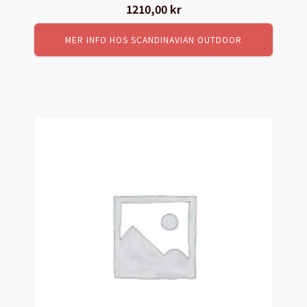
Det
1210,00
kr
Det
ursprungliga
nuvarande
MER INFO HOS SCANDINAVIAN OUTDOOR
priset
priset
var:
är:
1424,00 kr.
1210,00 kr.