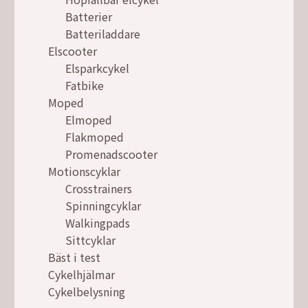
Batterier
Batteriladdare
Elscooter
Elsparkcykel
Fatbike
Moped
Elmoped
Flakmoped
Promenadscooter
Motionscyklar
Crosstrainers
Spinningcyklar
Walkingpads
Sittcyklar
Bäst i test
Cykelhjälmar
Cykelbelysning