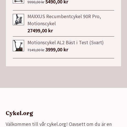
Det
5490,00
kr
Det
9990,00
kr
ursprungliga
nuvarande
priset
priset
MAXXUS Recumbentcykel 90R Pro,
var:
är:
Motionscykel
9990,00 kr.
5490,00 kr.
27499,00
kr
Motionscykel AL2 Bäst i Test (Svart)
Det
3999,00
kr
Det
7149,00
kr
ursprungliga
nuvarande
priset
priset
var:
är:
7149,00 kr.
3999,00 kr.
Cykel.org
Välkommen till vår cykel.org! Oavsett om du är en