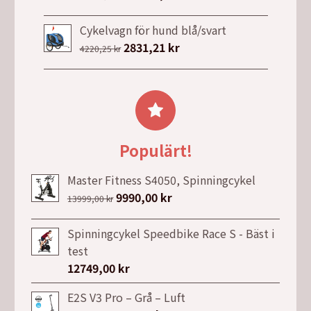
5990,00 kr.
3990,00 kr.
ursprungliga
nuvarande
priset
priset
Cykelvagn för hund blå/svart
var:
är:
Det
2831,21
kr
Det
4220,25
kr
22990,00 kr.
18990,00 kr.
ursprungliga
nuvarande
priset
priset
var:
är:
4220,25 kr.
2831,21 kr.
Populärt!
Master Fitness S4050, Spinningcykel
Det
9990,00
kr
Det
13999,00
kr
ursprungliga
nuvarande
priset
priset
Spinningcykel Speedbike Race S - Bäst i
var:
är:
test
13999,00 kr.
9990,00 kr.
12749,00
kr
E2S V3 Pro – Grå – Luft