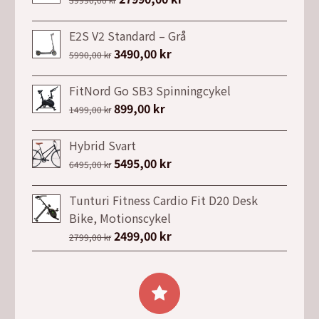
ursprungliga
nuvarande
priset
priset
E2S V2 Standard – Grå
var:
är:
Det
3490,00
kr
Det
5990,00
kr
39990,00 kr.
27990,00 kr.
ursprungliga
nuvarande
priset
priset
FitNord Go SB3 Spinningcykel
var:
är:
Det
899,00
kr
Det
1499,00
kr
5990,00 kr.
3490,00 kr.
ursprungliga
nuvarande
priset
priset
Hybrid Svart
var:
är:
Det
5495,00
kr
Det
6495,00
kr
1499,00 kr.
899,00 kr.
ursprungliga
nuvarande
priset
priset
Tunturi Fitness Cardio Fit D20 Desk
var:
är:
Bike, Motionscykel
6495,00 kr.
5495,00 kr.
Det
2499,00
kr
Det
2799,00
kr
ursprungliga
nuvarande
priset
priset
var:
är:
2799,00 kr.
2499,00 kr.