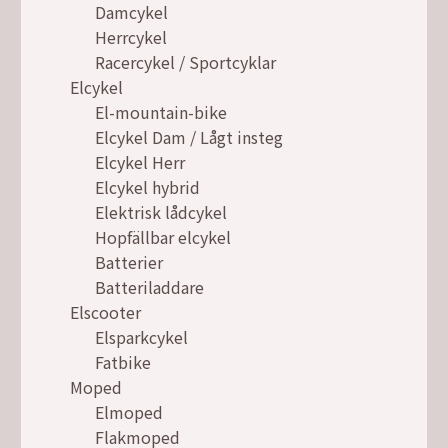
Damcykel
Herrcykel
Racercykel / Sportcyklar
Elcykel
El-mountain-bike
Elcykel Dam / Lågt insteg
Elcykel Herr
Elcykel hybrid
Elektrisk lådcykel
Hopfällbar elcykel
Batterier
Batteriladdare
Elscooter
Elsparkcykel
Fatbike
Moped
Elmoped
Flakmoped