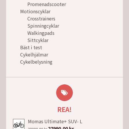
Promenadscooter
Motionscyklar
Crosstrainers
Spinningcyklar
Walkingpads
Sittcyklar
Bäst i test
Cykelhjälmar
Cykelbelysning
REA!
Momas Ultimate+ SUV- L
Det
27990,00
kr
Det
39990,00
kr