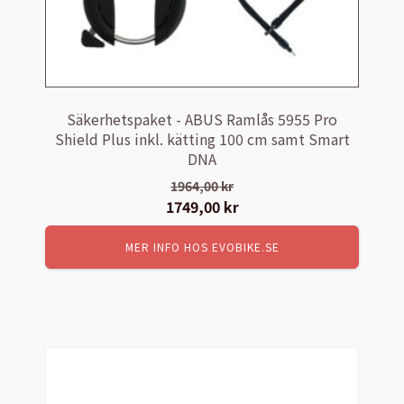
Säkerhetspaket - ABUS Ramlås 5955 Pro
Shield Plus inkl. kätting 100 cm samt Smart
DNA
1964,00
kr
Det
1749,00
kr
Det
ursprungliga
nuvarande
MER INFO HOS EVOBIKE.SE
priset
priset
var:
är:
1964,00 kr.
1749,00 kr.