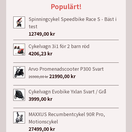
Populärt!
Spinningcykel Speedbike Race S - Bäst i
test
12749,00
kr
Cykelvagn 3i1 för 2 barn röd
4206,23
kr
Arvo Promenadscooter P300 Svart
Det
21990,00
kr
Det
26900,00
kr
ursprungliga
nuvarande
priset
priset
Cykelvagn Evobike Yxlan Svart / Grå
var:
är:
3999,00
kr
26900,00 kr.
21990,00 kr.
MAXXUS Recumbentcykel 90R Pro,
Motionscykel
27499,00
kr