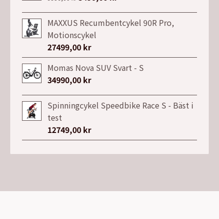
7149,00 kr.
3999,00 kr.
ursprungliga
nuvarande
priset
priset
MAXXUS Recumbentcykel 90R Pro,
var:
är:
Motionscykel
9990,00 kr.
5490,00 kr.
27499,00
kr
Momas Nova SUV Svart - S
34990,00
kr
Spinningcykel Speedbike Race S - Bäst i
test
12749,00
kr