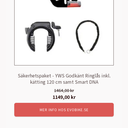
Säkerhetspaket - YWS Godkänt Ringlås inkl.
kätting 120 cm samt Smart DNA
1464,00
kr
Det
1149,00
kr
Det
ursprungliga
nuvarande
MER INFO HOS EVOBIKE.SE
priset
priset
var:
är:
1464,00 kr.
1149,00 kr.