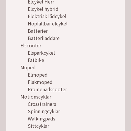
Elcykel Herr
Elcykel hybrid
Elektrisk lådcykel
Hopfällbar elcykel
Batterier
Batteriladdare
Elscooter
Elsparkcykel
Fatbike
Moped
Elmoped
Flakmoped
Promenadscooter
Motionscyklar
Crosstrainers
Spinningcyklar
Walkingpads
Sittcyklar