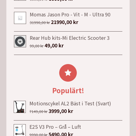
3740,00 kr.
2636,00 kr.
ursprungliga
nuvarande
priset
priset
Momas Jason Pro - Vit - M - Ultra 90
var:
är:
Det
21990,00
kr
Det
31990,00
kr
6500,00 kr.
5999,00 kr.
ursprungliga
nuvarande
priset
priset
Rear Hub kits-Mi Electric Scooter 3
var:
är:
Det
49,00
kr
Det
99,00
kr
31990,00 kr.
21990,00 kr.
ursprungliga
nuvarande
priset
priset
var:
är:
99,00 kr.
49,00 kr.
Populärt!
Motionscykel AL2 Bäst i Test (Svart)
Det
3999,00
kr
Det
7149,00
kr
ursprungliga
nuvarande
priset
priset
E2S V3 Pro – Grå – Luft
var:
är:
Det
5490,00
kr
Det
9990,00
kr