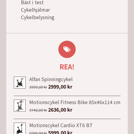
Bäst i test
Cykelhjälmar
Cykelbelysning
REA!
Alfan Spinningcykel
Det
2999,00
kr
Det
3999,00
kr
ursprungliga
nuvarande
priset
priset
Motionscykel Fitness Bike 85x46x114 cm
var:
är:
Det
2636,00
kr
Det
3740,00
kr
3999,00 kr.
2999,00 kr.
ursprungliga
nuvarande
priset
priset
Motionscykel Cardio XT6 BT
var:
är:
Det
5999,00
kr
Det
6500,00
kr