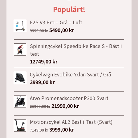
Populärt!
E2S V3 Pro – Grå – Luft
Det
5490,00
kr
Det
9990,00
kr
ursprungliga
nuvarande
priset
priset
Spinningcykel Speedbike Race S - Bäst i
var:
är:
test
9990,00 kr.
5490,00 kr.
12749,00
kr
Cykelvagn Evobike Yxlan Svart / Grå
3999,00
kr
Arvo Promenadscooter P300 Svart
Det
21990,00
kr
Det
26900,00
kr
ursprungliga
nuvarande
priset
priset
Motionscykel AL2 Bäst i Test (Svart)
var:
är:
Det
3999,00
kr
Det
7149,00
kr
26900,00 kr.
21990,00 kr.
ursprungliga
nuvarande