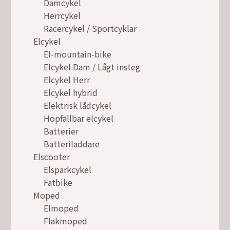
Damcykel
Herrcykel
Racercykel / Sportcyklar
Elcykel
El-mountain-bike
Elcykel Dam / Lågt insteg
Elcykel Herr
Elcykel hybrid
Elektrisk lådcykel
Hopfällbar elcykel
Batterier
Batteriladdare
Elscooter
Elsparkcykel
Fatbike
Moped
Elmoped
Flakmoped