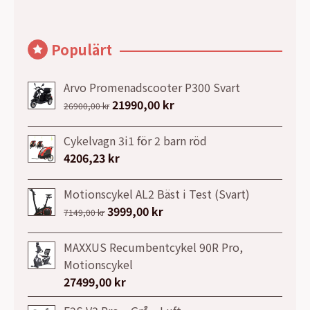
Populärt
Arvo Promenadscooter P300 Svart
Det
21990,00
kr
Det
26900,00
kr
ursprungliga
nuvarande
priset
priset
Cykelvagn 3i1 för 2 barn röd
var:
är:
4206,23
kr
26900,00 kr.
21990,00 kr.
Motionscykel AL2 Bäst i Test (Svart)
Det
3999,00
kr
Det
7149,00
kr
ursprungliga
nuvarande
priset
priset
MAXXUS Recumbentcykel 90R Pro,
var:
är:
Motionscykel
7149,00 kr.
3999,00 kr.
27499,00
kr