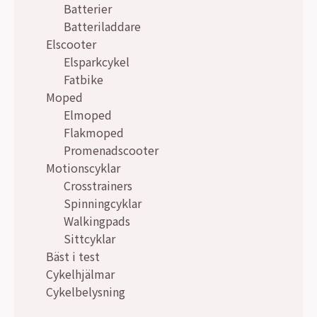
Batterier
Batteriladdare
Elscooter
Elsparkcykel
Fatbike
Moped
Elmoped
Flakmoped
Promenadscooter
Motionscyklar
Crosstrainers
Spinningcyklar
Walkingpads
Sittcyklar
Bäst i test
Cykelhjälmar
Cykelbelysning