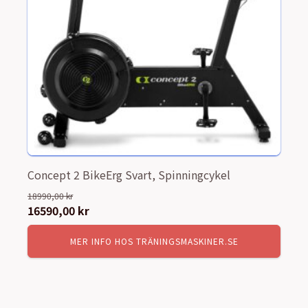
Concept 2 BikeErg Svart, Spinningcykel
18990,00
kr
Det
16590,00
kr
Det
ursprungliga
nuvarande
MER INFO HOS TRÄNINGSMASKINER.SE
priset
priset
var:
är:
18990,00 kr.
16590,00 kr.