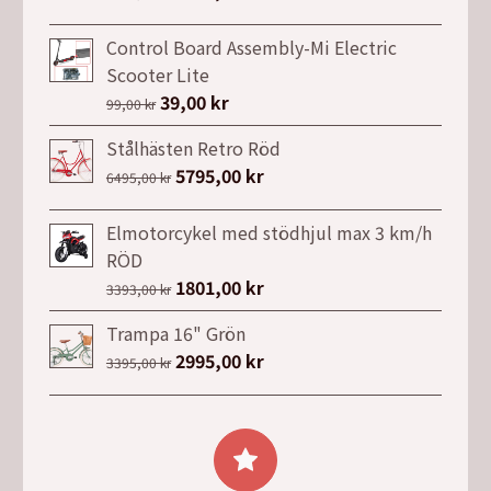
ursprungliga
nuvarande
priset
priset
Control Board Assembly-Mi Electric
var:
är:
Scooter Lite
6999,00 kr.
4990,00 kr.
Det
39,00
kr
Det
99,00
kr
ursprungliga
nuvarande
Stålhästen Retro Röd
priset
priset
Det
5795,00
kr
Det
6495,00
kr
var:
är:
ursprungliga
nuvarande
99,00 kr.
39,00 kr.
priset
priset
Elmotorcykel med stödhjul max 3 km/h
var:
är:
RÖD
6495,00 kr.
5795,00 kr.
Det
1801,00
kr
Det
3393,00
kr
ursprungliga
nuvarande
Trampa 16" Grön
priset
priset
Det
2995,00
kr
Det
3395,00
kr
var:
är:
ursprungliga
nuvarande
3393,00 kr.
1801,00 kr.
priset
priset
var:
är:
3395,00 kr.
2995,00 kr.