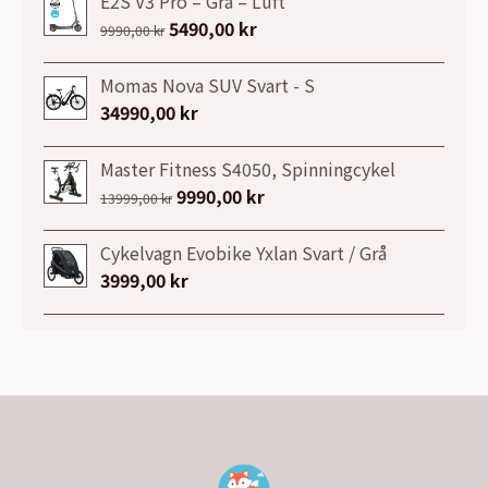
E2S V3 Pro – Grå – Luft
Det
5490,00
kr
Det
9990,00
kr
ursprungliga
nuvarande
priset
priset
Momas Nova SUV Svart - S
var:
är:
34990,00
kr
9990,00 kr.
5490,00 kr.
Master Fitness S4050, Spinningcykel
Det
9990,00
kr
Det
13999,00
kr
ursprungliga
nuvarande
priset
priset
Cykelvagn Evobike Yxlan Svart / Grå
var:
är:
3999,00
kr
13999,00 kr.
9990,00 kr.