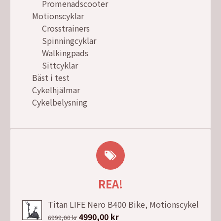
Promenadscooter
Motionscyklar
Crosstrainers
Spinningcyklar
Walkingpads
Sittcyklar
Bäst i test
Cykelhjälmar
Cykelbelysning
REA!
Titan LIFE Nero B400 Bike, Motionscykel
Det
4990,00
kr
Det
6999,00
kr