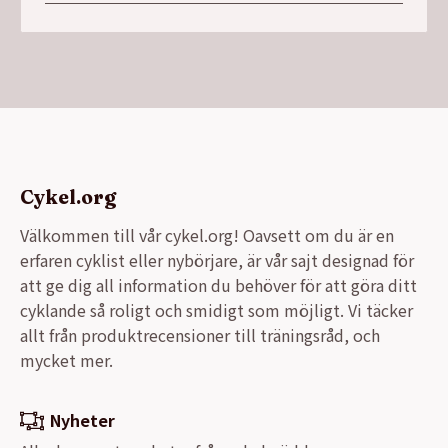
priset
priset
var:
är:
7149,00 kr.
3999,00 kr.
Cykel.org
Välkommen till vår cykel.org! Oavsett om du är en
erfaren cyklist eller nybörjare, är vår sajt designad för
att ge dig all information du behöver för att göra ditt
cyklande så roligt och smidigt som möjligt. Vi täcker
allt från produktrecensioner till träningsråd, och
mycket mer.
Nyheter